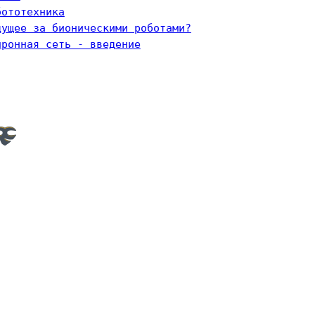
бототехника
дущее за бионическими роботами?
йронная сеть - введение