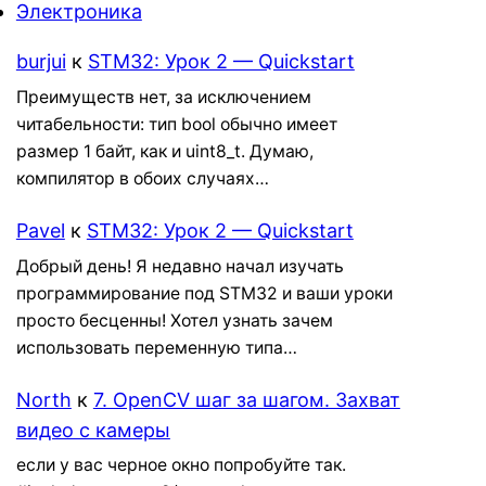
Электроника
burjui
к
STM32: Урок 2 — Quickstart
Преимуществ нет, за исключением
читабельности: тип bool обычно имеет
размер 1 байт, как и uint8_t. Думаю,
компилятор в обоих случаях…
Pavel
к
STM32: Урок 2 — Quickstart
Добрый день! Я недавно начал изучать
программирование под STM32 и ваши уроки
просто бесценны! Хотел узнать зачем
использовать переменную типа…
North
к
7. OpenCV шаг за шагом. Захват
видео с камеры
если у вас черное окно попробуйте так.