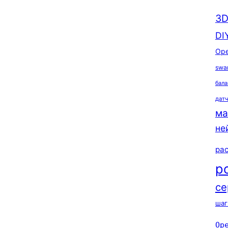
3D
DI
Ope
swa
бала
дат
ма
не
ра
р
се
шаг
Op