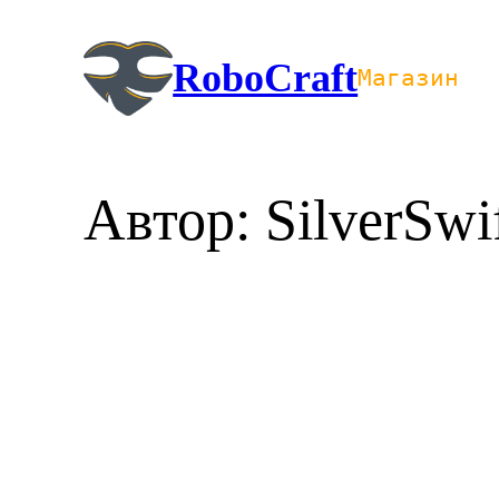
Перейти
к
RoboCraft
Магазин
содержимому
Автор:
SilverSwi