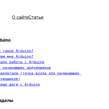
О сайте
Статьи
duino
о такое Arduino?
чем мне Arduino?
чало работы с Arduino
я начинающих ардуинщиков
диодетали (точка входа для начинающих 
дуинщиков)
рвые шаги с Arduino
зделы