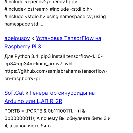
#include <opencv2/opencv.hpp>
#include<iostream> #include <stdlib.h>
#include <stdio.h> using namespace cv; using
namespace std;…
abelousov
к
Установка TensorFlow на
Raspberry Pi 3
Для Python 3.4: pip3 install tensorflow-1.1.0-
cp34-cp34m-linux_armv7l.whl
https://github.com/samjabrahams/tensorflow-
on-raspberry-pi
SoftCat
к
Генератор синусоиды на
Arduino или ЦАП R-2R
PORTB = (PORTB & 0b11100111) | (i &
0b00000011); А почему Вы обнуляете биты 3 и
4, а заполняете биты…