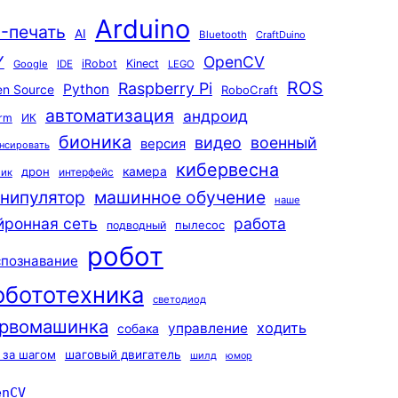
Arduino
-печать
AI
Bluetooth
CraftDuino
Y
OpenCV
iRobot
Kinect
Google
IDE
LEGO
ROS
Raspberry Pi
Python
n Source
RoboCraft
автоматизация
андроид
rm
ИК
бионика
видео
военный
версия
нсировать
кибервесна
камера
дрон
интерфейс
чик
машинное обучение
нипулятор
наше
йронная сеть
работа
пылесос
подводный
робот
спознавание
обототехника
светодиод
рвомашинка
ходить
управление
собака
 за шагом
шаговый двигатель
шилд
юмор
enCV