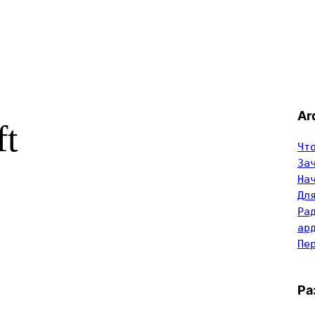
Ar
ft
Чт
За
На
Дл
Ра
ар
Пе
Ра