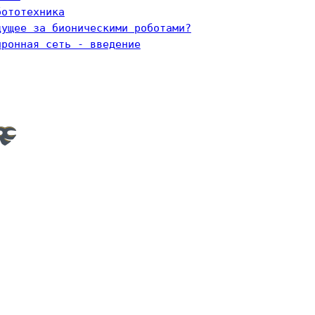
бототехника
дущее за бионическими роботами?
йронная сеть - введение