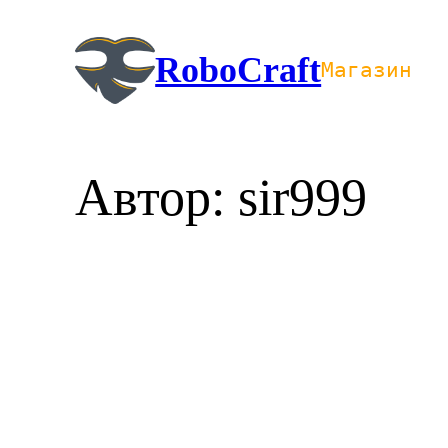
Перейти
к
RoboCraft
Магазин
содержимому
Автор:
sir999