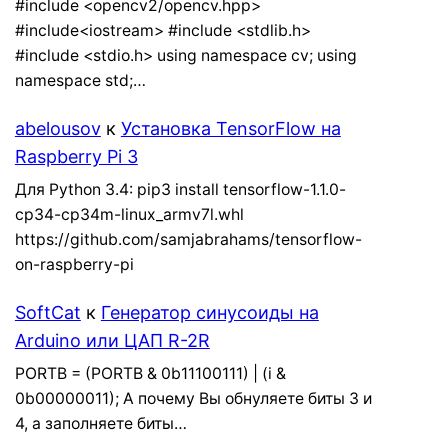
#include <opencv2/opencv.hpp>
#include<iostream> #include <stdlib.h>
#include <stdio.h> using namespace cv; using
namespace std;…
abelousov
к
Установка TensorFlow на
Raspberry Pi 3
Для Python 3.4: pip3 install tensorflow-1.1.0-
cp34-cp34m-linux_armv7l.whl
https://github.com/samjabrahams/tensorflow-
on-raspberry-pi
SoftCat
к
Генератор синусоиды на
Arduino или ЦАП R-2R
PORTB = (PORTB & 0b11100111) | (i &
0b00000011); А почему Вы обнуляете биты 3 и
4, а заполняете биты…