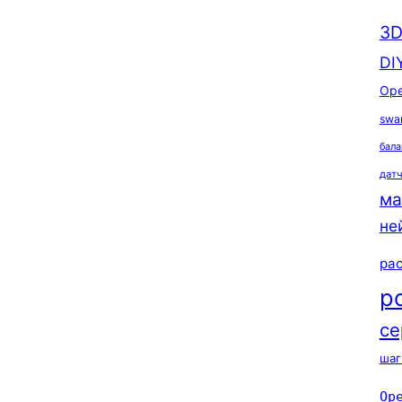
3D
DI
Ope
swa
бала
дат
ма
не
ра
р
се
шаг
Op