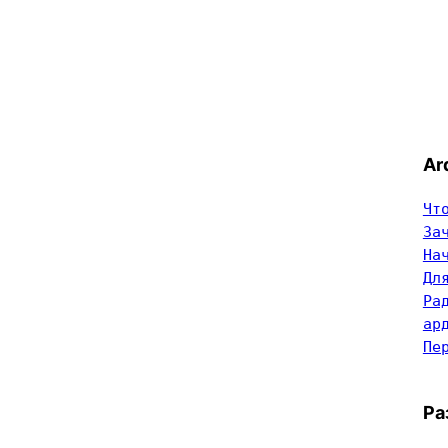
Ar
Чт
За
На
Дл
Ра
ар
Пе
Ра