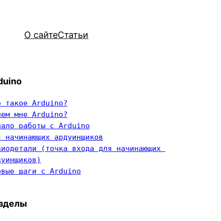
О сайте
Статьи
duino
о такое Arduino?
чем мне Arduino?
чало работы с Arduino
я начинающих ардуинщиков
диодетали (точка входа для начинающих 
дуинщиков)
рвые шаги с Arduino
зделы