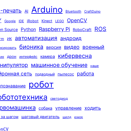
Arduino
-печать
AI
Bluetooth
CraftDuino
Y
OpenCV
iRobot
Kinect
Google
IDE
LEGO
ROS
Raspberry Pi
Python
n Source
RoboCraft
автоматизация
андроид
rm
ИК
бионика
видео
военный
версия
нсировать
кибервесна
камера
дрон
интерфейс
чик
машинное обучение
нипулятор
наше
йронная сеть
работа
пылесос
подводный
робот
спознавание
обототехника
светодиод
рвомашинка
ходить
управление
собака
 за шагом
шаговый двигатель
шилд
юмор
enCV