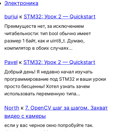
Электроника
burjui
к
STM32: Урок 2 — Quickstart
Преимуществ нет, за исключением
читабельности: тип bool обычно имеет
размер 1 байт, как и uint8_t. Думаю,
компилятор в обоих случаях…
Pavel
к
STM32: Урок 2 — Quickstart
Добрый день! Я недавно начал изучать
программирование под STM32 и ваши уроки
просто бесценны! Хотел узнать зачем
использовать переменную типа…
North
к
7. OpenCV шаг за шагом. Захват
видео с камеры
если у вас черное окно попробуйте так.