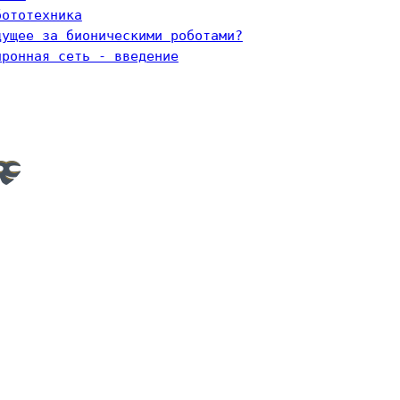
бототехника
дущее за бионическими роботами?
йронная сеть - введение