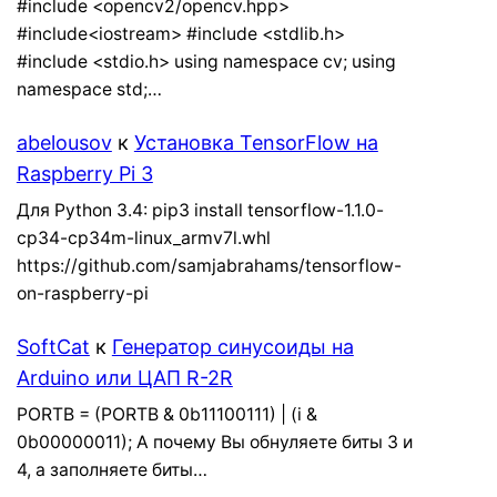
#include <opencv2/opencv.hpp>
#include<iostream> #include <stdlib.h>
#include <stdio.h> using namespace cv; using
namespace std;…
abelousov
к
Установка TensorFlow на
Raspberry Pi 3
Для Python 3.4: pip3 install tensorflow-1.1.0-
cp34-cp34m-linux_armv7l.whl
https://github.com/samjabrahams/tensorflow-
on-raspberry-pi
SoftCat
к
Генератор синусоиды на
Arduino или ЦАП R-2R
PORTB = (PORTB & 0b11100111) | (i &
0b00000011); А почему Вы обнуляете биты 3 и
4, а заполняете биты…