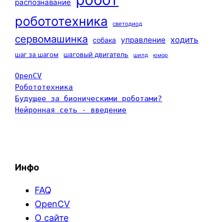
распознавание
робототехника
светодиод
сервомашинка
ходить
управление
собака
шаг за шагом
шаговый двигатель
шилд
юмор
OpenCV
Робототехника
Будущее за бионическими роботами?
Нейронная сеть - введение
Инфо
FAQ
OpenCV
О сайте