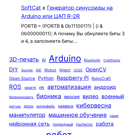
SoftCat
к
Генератор синусоиды на
Arduino или ЦАП R-2R
PORTB = (PORTB & 0b11100111) | (i &
0b00000011); А почему Вы обнуляете биты 3
и 4, а заполняете биты…
Arduino
3D-печать
AI
Bluetooth
CraftDuino
DIY
OpenCV
iRobot
Kinect
Google
IDE
LEGO
Raspberry Pi
Python
Open Source
RoboCraft
ROS
автоматизация
андроид
swarm
ИК
бионика
видео
военный
версия
балансировать
кибервесна
камера
дрон
интерфейс
датчик
машинное обучение
манипулятор
наше
нейронная сеть
работа
пылесос
подводный
робот