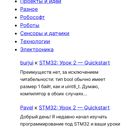
Проекты и идеи
Разное
Робософт
Роботы
Сенсоры и датчики
Технологии
Электроника
burjui
к
STM32: Урок 2 — Quickstart
Преимуществ нет, за исключением
читабельности: тип bool обычно имеет
размер 1 байт, как и uint8_t. Думаю,
компилятор в обоих случаях…
Pavel
к
STM32: Урок 2 — Quickstart
Добрый день! Я недавно начал изучать
программирование под STM32 и ваши уроки