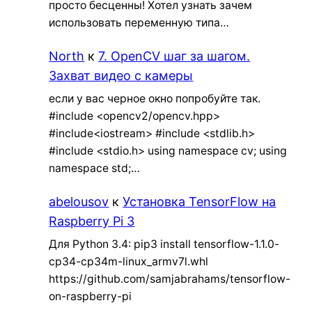
просто бесценны! Хотел узнать зачем
использовать переменную типа…
North
к
7. OpenCV шаг за шагом.
Захват видео с камеры
если у вас черное окно попробуйте так.
#include <opencv2/opencv.hpp>
#include<iostream> #include <stdlib.h>
#include <stdio.h> using namespace cv; using
namespace std;…
abelousov
к
Установка TensorFlow на
Raspberry Pi 3
Для Python 3.4: pip3 install tensorflow-1.1.0-
cp34-cp34m-linux_armv7l.whl
https://github.com/samjabrahams/tensorflow-
on-raspberry-pi