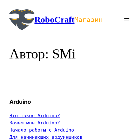
Перейти
к
RoboCraft
Магазин
содержимому
Автор:
SMi
Arduino
Что такое Arduino?
Зачем мне Arduino?
Начало работы с Arduino
Для начинающих ардуинщиков