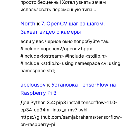
просто бесценны! Хотел узнать зачем
использовать переменную типа…
North
к
7. OpenCV шаг за шагом.
Захват видео с камеры
если у вас черное окно попробуйте так.
#include <opencv2/opencv.hpp>
#include<iostream> #include <stdlib.h>
#include <stdio.h> using namespace cv; using
namespace std;…
abelousov
к
Установка TensorFlow на
Raspberry Pi 3
Для Python 3.4: pip3 install tensorflow-1.1.0-
cp34-cp34m-linux_armv7l.whl
https://github.com/samjabrahams/tensorflow-
on-raspberry-pi