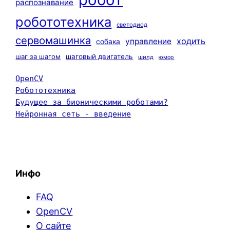
распознавание
робототехника
светодиод
сервомашинка
ходить
управление
собака
шаг за шагом
шаговый двигатель
шилд
юмор
OpenCV
Робототехника
Будущее за бионическими роботами?
Нейронная сеть - введение
Инфо
FAQ
OpenCV
О сайте