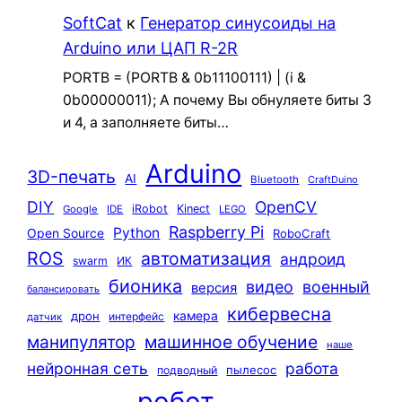
SoftCat
к
Генератор синусоиды на
Arduino или ЦАП R-2R
PORTB = (PORTB & 0b11100111) | (i &
0b00000011); А почему Вы обнуляете биты 3
и 4, а заполняете биты…
Arduino
3D-печать
AI
Bluetooth
CraftDuino
DIY
OpenCV
iRobot
Kinect
Google
IDE
LEGO
Raspberry Pi
Python
Open Source
RoboCraft
ROS
автоматизация
андроид
swarm
ИК
бионика
видео
военный
версия
балансировать
кибервесна
камера
дрон
интерфейс
датчик
машинное обучение
манипулятор
наше
нейронная сеть
работа
пылесос
подводный
робот