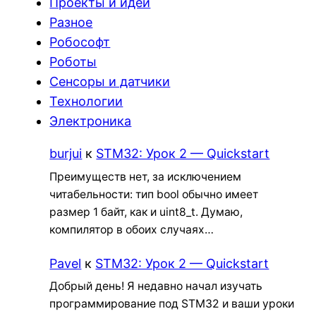
Проекты и идеи
Разное
Робософт
Роботы
Сенсоры и датчики
Технологии
Электроника
burjui
к
STM32: Урок 2 — Quickstart
Преимуществ нет, за исключением
читабельности: тип bool обычно имеет
размер 1 байт, как и uint8_t. Думаю,
компилятор в обоих случаях…
Pavel
к
STM32: Урок 2 — Quickstart
Добрый день! Я недавно начал изучать
программирование под STM32 и ваши уроки