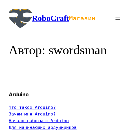
Перейти
к
RoboCraft
Магазин
содержимому
Автор:
swordsman
Arduino
Что такое Arduino?
Зачем мне Arduino?
Начало работы с Arduino
Для начинающих ардуинщиков