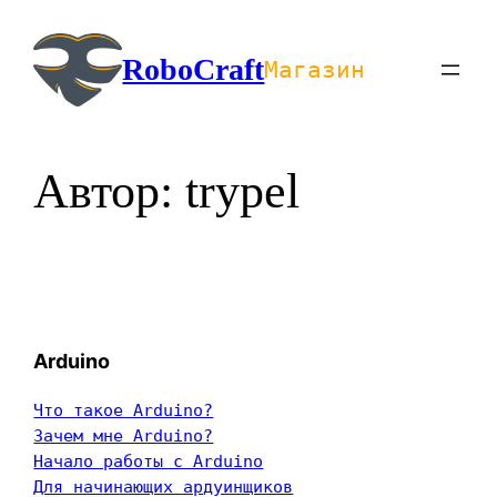
Перейти
к
RoboCraft
Магазин
содержимому
Автор:
trypel
Arduino
Что такое Arduino?
Зачем мне Arduino?
Начало работы с Arduino
Для начинающих ардуинщиков