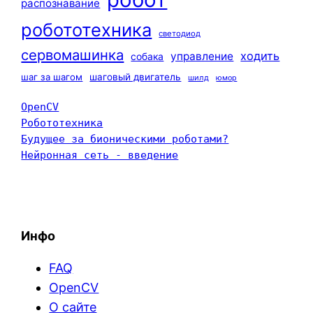
распознавание
робототехника
светодиод
сервомашинка
ходить
управление
собака
шаг за шагом
шаговый двигатель
шилд
юмор
OpenCV
Робототехника
Будущее за бионическими роботами?
Нейронная сеть - введение
Инфо
FAQ
OpenCV
О сайте