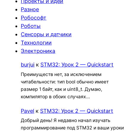
Проекты и идеи
Разное
Робософт
Роботы
Сенсоры и датчики
Технологии
Электроника
burjui
к
STM32: Урок 2 — Quickstart
Преимуществ нет, за исключением
читабельности: тип bool обычно имеет
размер 1 байт, как и uint8_t. Думаю,
компилятор в обоих случаях…
Pavel
к
STM32: Урок 2 — Quickstart
Добрый день! Я недавно начал изучать
программирование под STM32 и ваши уроки