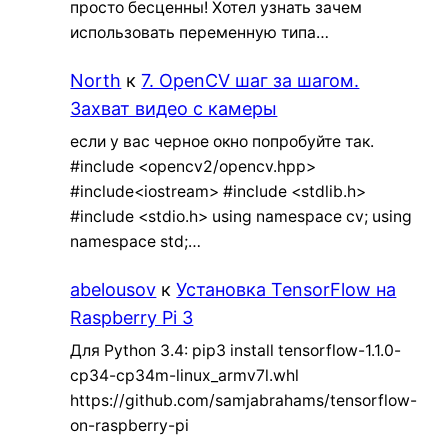
просто бесценны! Хотел узнать зачем
использовать переменную типа…
North
к
7. OpenCV шаг за шагом.
Захват видео с камеры
если у вас черное окно попробуйте так.
#include <opencv2/opencv.hpp>
#include<iostream> #include <stdlib.h>
#include <stdio.h> using namespace cv; using
namespace std;…
abelousov
к
Установка TensorFlow на
Raspberry Pi 3
Для Python 3.4: pip3 install tensorflow-1.1.0-
cp34-cp34m-linux_armv7l.whl
https://github.com/samjabrahams/tensorflow-
on-raspberry-pi