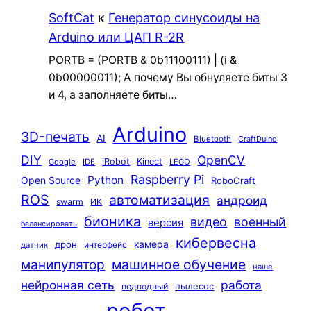
SoftCat
к
Генератор синусоиды на
Arduino или ЦАП R-2R
PORTB = (PORTB & 0b11100111) | (i &
0b00000011); А почему Вы обнуляете биты 3
и 4, а заполняете биты…
Arduino
3D-печать
AI
Bluetooth
CraftDuino
DIY
OpenCV
iRobot
Kinect
Google
IDE
LEGO
Raspberry Pi
Python
Open Source
RoboCraft
ROS
автоматизация
андроид
swarm
ИК
бионика
видео
военный
версия
балансировать
кибервесна
камера
дрон
интерфейс
датчик
машинное обучение
манипулятор
наше
нейронная сеть
работа
пылесос
подводный
робот