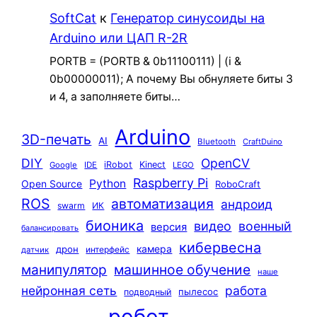
SoftCat
к
Генератор синусоиды на
Arduino или ЦАП R-2R
PORTB = (PORTB & 0b11100111) | (i &
0b00000011); А почему Вы обнуляете биты 3
и 4, а заполняете биты…
Arduino
3D-печать
AI
Bluetooth
CraftDuino
DIY
OpenCV
iRobot
Kinect
Google
IDE
LEGO
Raspberry Pi
Python
Open Source
RoboCraft
ROS
автоматизация
андроид
swarm
ИК
бионика
видео
военный
версия
балансировать
кибервесна
камера
дрон
интерфейс
датчик
машинное обучение
манипулятор
наше
нейронная сеть
работа
пылесос
подводный
робот