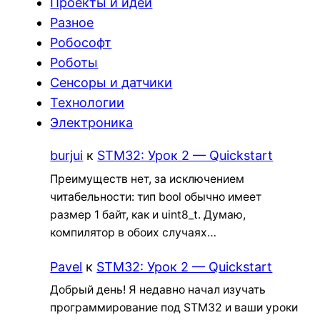
Проекты и идеи
Разное
Робософт
Роботы
Сенсоры и датчики
Технологии
Электроника
burjui
к
STM32: Урок 2 — Quickstart
Преимуществ нет, за исключением
читабельности: тип bool обычно имеет
размер 1 байт, как и uint8_t. Думаю,
компилятор в обоих случаях…
Pavel
к
STM32: Урок 2 — Quickstart
Добрый день! Я недавно начал изучать
программирование под STM32 и ваши уроки