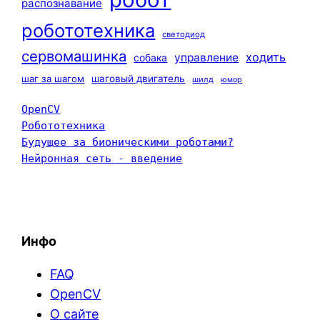
распознавание
робототехника
светодиод
сервомашинка
ходить
управление
собака
шаг за шагом
шаговый двигатель
шилд
юмор
OpenCV
Робототехника
Будущее за бионическими роботами?
Нейронная сеть - введение
Инфо
FAQ
OpenCV
О сайте