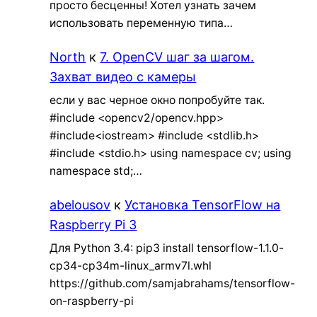
просто бесценны! Хотел узнать зачем
использовать переменную типа…
North
к
7. OpenCV шаг за шагом.
Захват видео с камеры
если у вас черное окно попробуйте так.
#include <opencv2/opencv.hpp>
#include<iostream> #include <stdlib.h>
#include <stdio.h> using namespace cv; using
namespace std;…
abelousov
к
Установка TensorFlow на
Raspberry Pi 3
Для Python 3.4: pip3 install tensorflow-1.1.0-
cp34-cp34m-linux_armv7l.whl
https://github.com/samjabrahams/tensorflow-
on-raspberry-pi