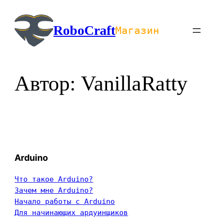
Перейти
к
RoboCraft
Магазин
содержимому
Автор:
VanillaRatty
Arduino
Что такое Arduino?
Зачем мне Arduino?
Начало работы с Arduino
Для начинающих ардуинщиков