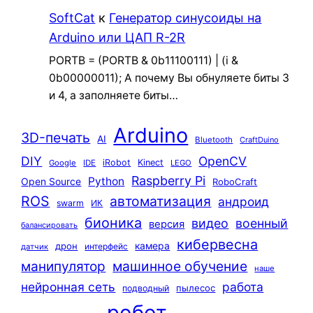
SoftCat
к
Генератор синусоиды на
Arduino или ЦАП R-2R
PORTB = (PORTB & 0b11100111) | (i &
0b00000011); А почему Вы обнуляете биты 3
и 4, а заполняете биты…
Arduino
3D-печать
AI
Bluetooth
CraftDuino
DIY
OpenCV
iRobot
Kinect
Google
IDE
LEGO
Raspberry Pi
Python
Open Source
RoboCraft
ROS
автоматизация
андроид
swarm
ИК
бионика
видео
военный
версия
балансировать
кибервесна
камера
дрон
интерфейс
датчик
машинное обучение
манипулятор
наше
нейронная сеть
работа
пылесос
подводный
робот