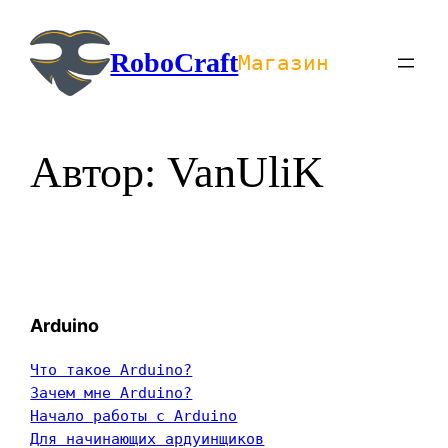
Перейти
к
RoboCraft
Магазин
содержимому
Автор:
VanUliK
Arduino
Что такое Arduino?
Зачем мне Arduino?
Начало работы с Arduino
Для начинающих ардуинщиков