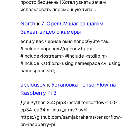
просто бесценны! Хотел узнать зачем
использовать переменную типа…
North
к
7. OpenCV шаг за шагом.
Захват видео с камеры
если у вас черное окно попробуйте так.
#include <opencv2/opencv.hpp>
#include<iostream> #include <stdlib.h>
#include <stdio.h> using namespace cv; using
namespace std;…
abelousov
к
Установка TensorFlow на
Raspberry Pi 3
Для Python 3.4: pip3 install tensorflow-1.1.0-
cp34-cp34m-linux_armv7l.whl
https://github.com/samjabrahams/tensorflow-
on-raspberry-pi