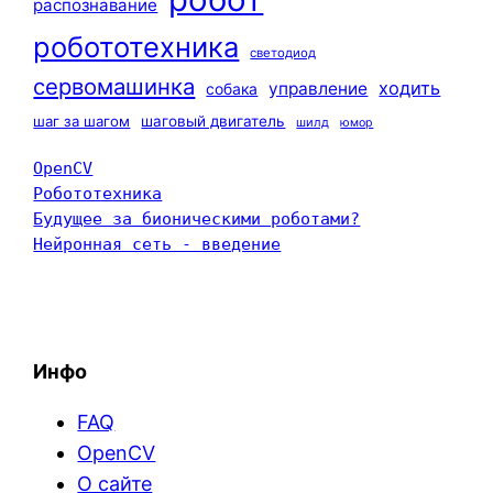
распознавание
робототехника
светодиод
сервомашинка
ходить
управление
собака
шаг за шагом
шаговый двигатель
шилд
юмор
OpenCV
Робототехника
Будущее за бионическими роботами?
Нейронная сеть - введение
Инфо
FAQ
OpenCV
О сайте