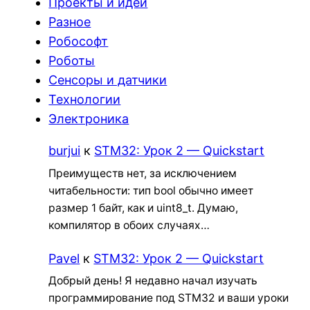
Проекты и идеи
Разное
Робософт
Роботы
Сенсоры и датчики
Технологии
Электроника
burjui
к
STM32: Урок 2 — Quickstart
Преимуществ нет, за исключением
читабельности: тип bool обычно имеет
размер 1 байт, как и uint8_t. Думаю,
компилятор в обоих случаях…
Pavel
к
STM32: Урок 2 — Quickstart
Добрый день! Я недавно начал изучать
программирование под STM32 и ваши уроки