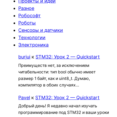
Проекты и идеи
Разное
Робософт
Роботы
Сенсоры и датчики
Технологии
Электроника
burjui
к
STM32: Урок 2 — Quickstart
Преимуществ нет, за исключением
читабельности: тип bool обычно имеет
размер 1 байт, как и uint8_t. Думаю,
компилятор в обоих случаях…
Pavel
к
STM32: Урок 2 — Quickstart
Добрый день! Я недавно начал изучать
программирование под STM32 и ваши уроки