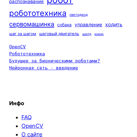
распознавание
робототехника
светодиод
сервомашинка
ходить
управление
собака
шаг за шагом
шаговый двигатель
шилд
юмор
OpenCV
Робототехника
Будущее за бионическими роботами?
Нейронная сеть - введение
Инфо
FAQ
OpenCV
О сайте