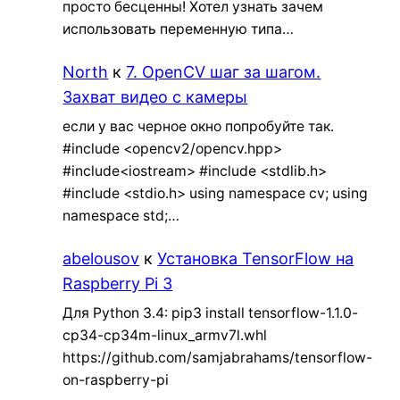
просто бесценны! Хотел узнать зачем
использовать переменную типа…
North
к
7. OpenCV шаг за шагом.
Захват видео с камеры
если у вас черное окно попробуйте так.
#include <opencv2/opencv.hpp>
#include<iostream> #include <stdlib.h>
#include <stdio.h> using namespace cv; using
namespace std;…
abelousov
к
Установка TensorFlow на
Raspberry Pi 3
Для Python 3.4: pip3 install tensorflow-1.1.0-
cp34-cp34m-linux_armv7l.whl
https://github.com/samjabrahams/tensorflow-
on-raspberry-pi