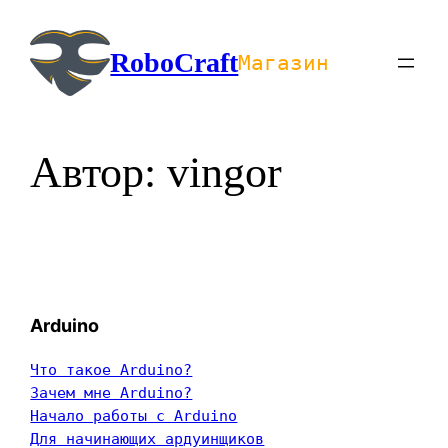
Перейти
к
RoboCraft
Магазин
содержимому
Автор:
vingor
Arduino
Что такое Arduino?
Зачем мне Arduino?
Начало работы с Arduino
Для начинающих ардуинщиков