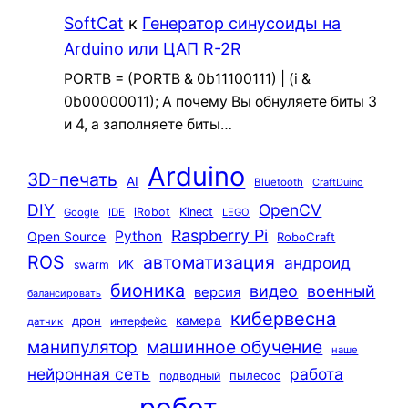
SoftCat
к
Генератор синусоиды на
Arduino или ЦАП R-2R
PORTB = (PORTB & 0b11100111) | (i &
0b00000011); А почему Вы обнуляете биты 3
и 4, а заполняете биты…
Arduino
3D-печать
AI
Bluetooth
CraftDuino
DIY
OpenCV
iRobot
Kinect
Google
IDE
LEGO
Raspberry Pi
Python
Open Source
RoboCraft
ROS
автоматизация
андроид
swarm
ИК
бионика
видео
военный
версия
балансировать
кибервесна
камера
дрон
интерфейс
датчик
машинное обучение
манипулятор
наше
нейронная сеть
работа
пылесос
подводный
робот