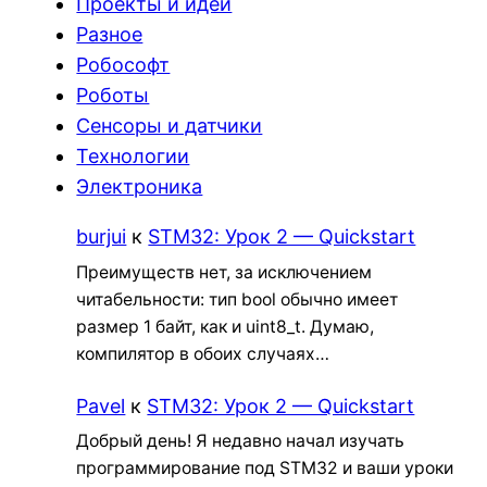
Проекты и идеи
Разное
Робософт
Роботы
Сенсоры и датчики
Технологии
Электроника
burjui
к
STM32: Урок 2 — Quickstart
Преимуществ нет, за исключением
читабельности: тип bool обычно имеет
размер 1 байт, как и uint8_t. Думаю,
компилятор в обоих случаях…
Pavel
к
STM32: Урок 2 — Quickstart
Добрый день! Я недавно начал изучать
программирование под STM32 и ваши уроки