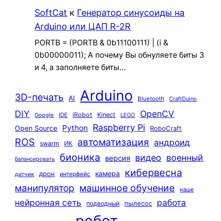
SoftCat
к
Генератор синусоиды на
Arduino или ЦАП R-2R
PORTB = (PORTB & 0b11100111) | (i &
0b00000011); А почему Вы обнуляете биты 3
и 4, а заполняете биты…
Arduino
3D-печать
AI
Bluetooth
CraftDuino
DIY
OpenCV
iRobot
Kinect
Google
IDE
LEGO
Raspberry Pi
Python
Open Source
RoboCraft
ROS
автоматизация
андроид
swarm
ИК
бионика
видео
военный
версия
балансировать
кибервесна
камера
дрон
интерфейс
датчик
машинное обучение
манипулятор
наше
нейронная сеть
работа
пылесос
подводный
робот