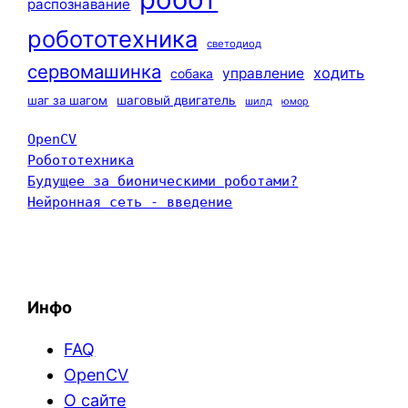
распознавание
робототехника
светодиод
сервомашинка
ходить
управление
собака
шаг за шагом
шаговый двигатель
шилд
юмор
OpenCV
Робототехника
Будущее за бионическими роботами?
Нейронная сеть - введение
Инфо
FAQ
OpenCV
О сайте