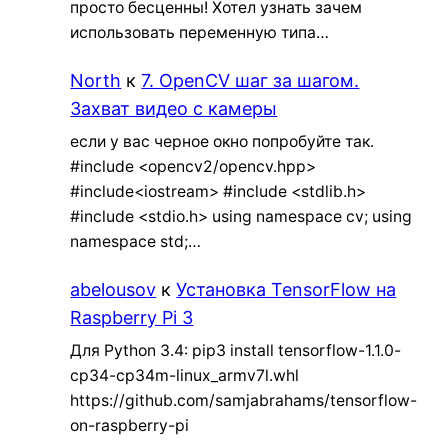
просто бесценны! Хотел узнать зачем
использовать переменную типа…
North
к
7. OpenCV шаг за шагом.
Захват видео с камеры
если у вас черное окно попробуйте так.
#include <opencv2/opencv.hpp>
#include<iostream> #include <stdlib.h>
#include <stdio.h> using namespace cv; using
namespace std;…
abelousov
к
Установка TensorFlow на
Raspberry Pi 3
Для Python 3.4: pip3 install tensorflow-1.1.0-
cp34-cp34m-linux_armv7l.whl
https://github.com/samjabrahams/tensorflow-
on-raspberry-pi