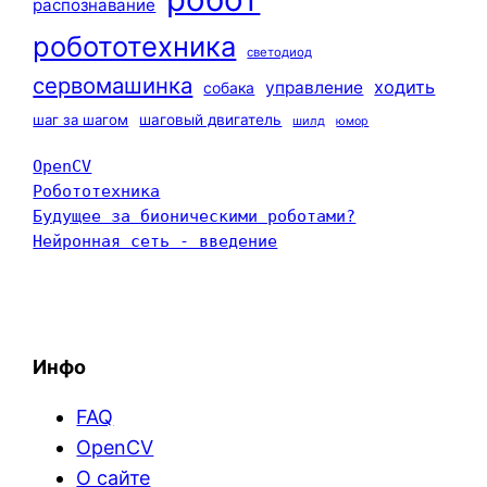
распознавание
робототехника
светодиод
сервомашинка
ходить
управление
собака
шаг за шагом
шаговый двигатель
шилд
юмор
OpenCV
Робототехника
Будущее за бионическими роботами?
Нейронная сеть - введение
Инфо
FAQ
OpenCV
О сайте