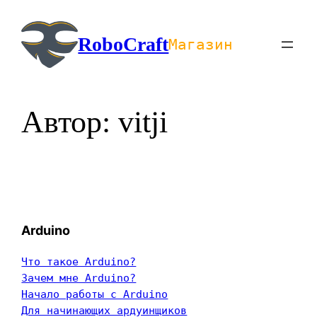
Перейти
к
RoboCraft
Магазин
содержимому
Автор:
vitji
Arduino
Что такое Arduino?
Зачем мне Arduino?
Начало работы с Arduino
Для начинающих ардуинщиков