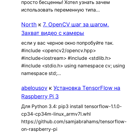
просто бесценны! Хотел узнать зачем
использовать переменную типа…
North
к
7. OpenCV шаг за шагом.
Захват видео с камеры
если у вас черное окно попробуйте так.
#include <opencv2/opencv.hpp>
#include<iostream> #include <stdlib.h>
#include <stdio.h> using namespace cv; using
namespace std;…
abelousov
к
Установка TensorFlow на
Raspberry Pi 3
Для Python 3.4: pip3 install tensorflow-1.1.0-
cp34-cp34m-linux_armv7l.whl
https://github.com/samjabrahams/tensorflow-
on-raspberry-pi