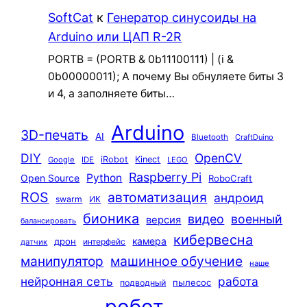
SoftCat
к
Генератор синусоиды на
Arduino или ЦАП R-2R
PORTB = (PORTB & 0b11100111) | (i &
0b00000011); А почему Вы обнуляете биты 3
и 4, а заполняете биты…
Arduino
3D-печать
AI
Bluetooth
CraftDuino
DIY
OpenCV
iRobot
Kinect
Google
IDE
LEGO
Raspberry Pi
Python
Open Source
RoboCraft
ROS
автоматизация
андроид
swarm
ИК
бионика
видео
военный
версия
балансировать
кибервесна
камера
дрон
интерфейс
датчик
машинное обучение
манипулятор
наше
нейронная сеть
работа
пылесос
подводный
робот