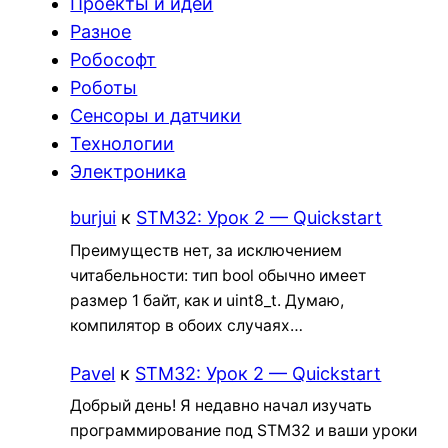
Проекты и идеи
Разное
Робософт
Роботы
Сенсоры и датчики
Технологии
Электроника
burjui
к
STM32: Урок 2 — Quickstart
Преимуществ нет, за исключением
читабельности: тип bool обычно имеет
размер 1 байт, как и uint8_t. Думаю,
компилятор в обоих случаях…
Pavel
к
STM32: Урок 2 — Quickstart
Добрый день! Я недавно начал изучать
программирование под STM32 и ваши уроки