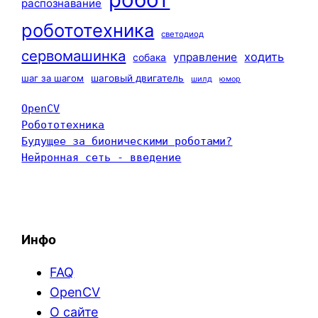
распознавание
робототехника
светодиод
сервомашинка
ходить
управление
собака
шаг за шагом
шаговый двигатель
шилд
юмор
OpenCV
Робототехника
Будущее за бионическими роботами?
Нейронная сеть - введение
Инфо
FAQ
OpenCV
О сайте