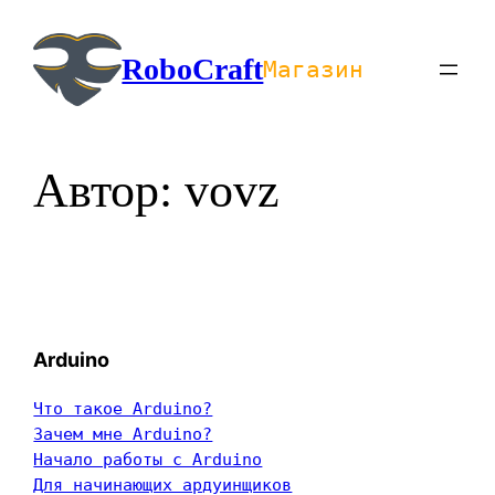
Перейти
к
RoboCraft
Магазин
содержимому
Автор:
vovz
Arduino
Что такое Arduino?
Зачем мне Arduino?
Начало работы с Arduino
Для начинающих ардуинщиков