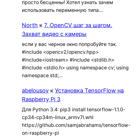
просто бесценны! Хотел узнать зачем
использовать переменную типа…
North
к
7. OpenCV шаг за шагом.
Захват видео с камеры
если у вас черное окно попробуйте так.
#include <opencv2/opencv.hpp>
#include<iostream> #include <stdlib.h>
#include <stdio.h> using namespace cv; using
namespace std;…
abelousov
к
Установка TensorFlow на
Raspberry Pi 3
Для Python 3.4: pip3 install tensorflow-1.1.0-
cp34-cp34m-linux_armv7l.whl
https://github.com/samjabrahams/tensorflow-
on-raspberry-pi