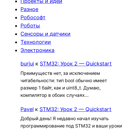
Проекты и идеи
Разное
Робософт
Роботы
Сенсоры и датчики
Технологии
Электроника
burjui
к
STM32: Урок 2 — Quickstart
Преимуществ нет, за исключением
читабельности: тип bool обычно имеет
размер 1 байт, как и uint8_t. Думаю,
компилятор в обоих случаях…
Pavel
к
STM32: Урок 2 — Quickstart
Добрый день! Я недавно начал изучать
программирование под STM32 и ваши уроки