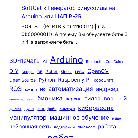
SoftCat
к
Генератор синусоиды на
Arduino или ЦАП R-2R
PORTB = (PORTB & 0b11100111) | (i &
0b00000011); А почему Вы обнуляете биты 3
и 4, а заполняете биты…
Arduino
3D-печать
AI
Bluetooth
CraftDuino
DIY
OpenCV
iRobot
Kinect
Google
IDE
LEGO
Raspberry Pi
Python
Open Source
RoboCraft
ROS
автоматизация
андроид
swarm
ИК
бионика
видео
военный
версия
балансировать
кибервесна
камера
дрон
интерфейс
датчик
машинное обучение
манипулятор
наше
нейронная сеть
работа
пылесос
подводный
робот