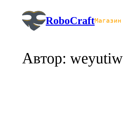
Перейти
к
RoboCraft
Магазин
содержимому
Автор:
weyutiw