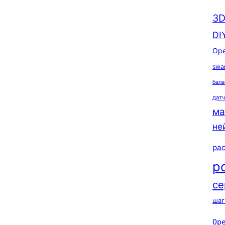
3D
DI
Ope
swa
бала
дат
ма
не
ра
р
се
шаг
Op