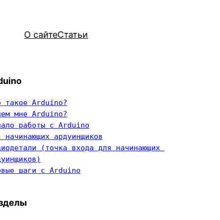
О сайте
Статьи
duino
о такое Arduino?
чем мне Arduino?
чало работы с Arduino
я начинающих ардуинщиков
диодетали (точка входа для начинающих 
дуинщиков)
рвые шаги с Arduino
зделы