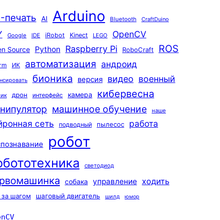
Arduino
-печать
AI
Bluetooth
CraftDuino
Y
OpenCV
iRobot
Kinect
Google
IDE
LEGO
ROS
Raspberry Pi
Python
n Source
RoboCraft
автоматизация
андроид
rm
ИК
бионика
видео
военный
версия
нсировать
кибервесна
камера
дрон
интерфейс
чик
машинное обучение
нипулятор
наше
йронная сеть
работа
пылесос
подводный
робот
спознавание
обототехника
светодиод
рвомашинка
ходить
управление
собака
 за шагом
шаговый двигатель
шилд
юмор
enCV