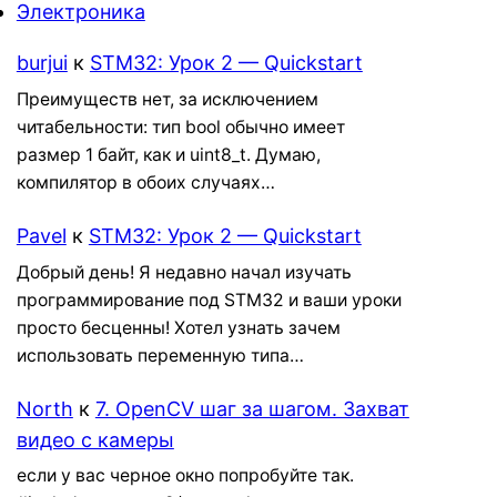
Электроника
burjui
к
STM32: Урок 2 — Quickstart
Преимуществ нет, за исключением
читабельности: тип bool обычно имеет
размер 1 байт, как и uint8_t. Думаю,
компилятор в обоих случаях…
Pavel
к
STM32: Урок 2 — Quickstart
Добрый день! Я недавно начал изучать
программирование под STM32 и ваши уроки
просто бесценны! Хотел узнать зачем
использовать переменную типа…
North
к
7. OpenCV шаг за шагом. Захват
видео с камеры
если у вас черное окно попробуйте так.