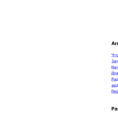
Ar
Чт
За
На
Дл
Ра
ар
Пе
Ра