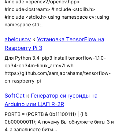
#include <opencv2/opencv.hpp>
#include<iostream> #include <stdlib.h>
#include <stdio.h> using namespace cv; using
namespace std;…
abelousov
к
Установка TensorFlow на
Raspberry Pi 3
Для Python 3.4: pip3 install tensorflow-1.1.0-
cp34-cp34m-linux_armv7l.whl
https://github.com/samjabrahams/tensorflow-
on-raspberry-pi
SoftCat
к
Генератор синусоиды на
Arduino или ЦАП R-2R
PORTB = (PORTB & 0b11100111) | (i &
0b00000011); А почему Вы обнуляете биты 3 и
4, а заполняете биты…