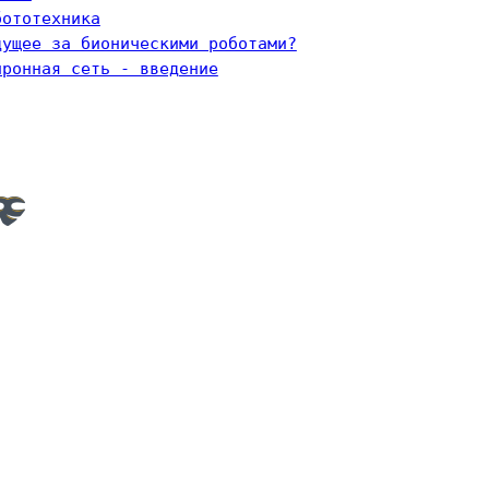
бототехника
дущее за бионическими роботами?
йронная сеть - введение