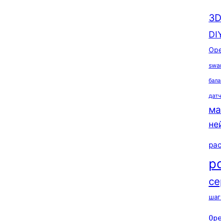
3D
DI
Ope
swa
бала
дат
ма
не
ра
р
се
шаг
Op