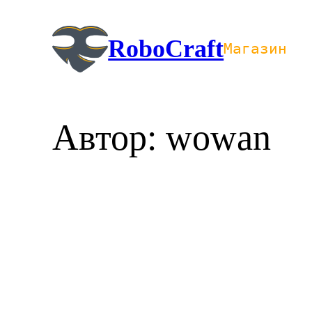
Перейти
к
RoboCraft
Магазин
содержимому
Автор:
wowan