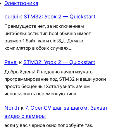
Электроника
burjui
к
STM32: Урок 2 — Quickstart
Преимуществ нет, за исключением
читабельности: тип bool обычно имеет
размер 1 байт, как и uint8_t. Думаю,
компилятор в обоих случаях…
Pavel
к
STM32: Урок 2 — Quickstart
Добрый день! Я недавно начал изучать
программирование под STM32 и ваши уроки
просто бесценны! Хотел узнать зачем
использовать переменную типа…
North
к
7. OpenCV шаг за шагом. Захват
видео с камеры
если у вас черное окно попробуйте так.