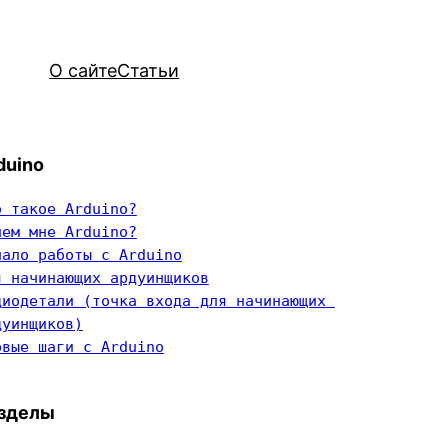
О сайте
Статьи
duino
о такое Arduino?
чем мне Arduino?
чало работы с Arduino
я начинающих ардуинщиков
диодетали (точка входа для начинающих 
дуинщиков)
рвые шаги с Arduino
зделы