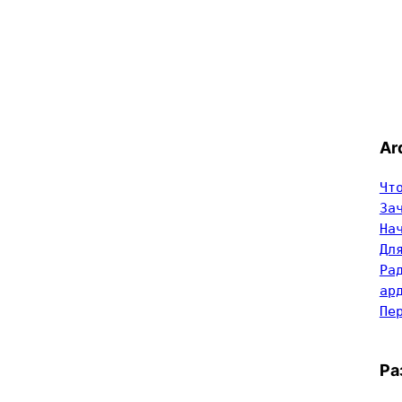
Ar
Чт
За
На
Дл
Ра
ар
Пе
Ра