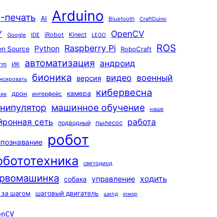
Arduino
-печать
AI
Bluetooth
CraftDuino
Y
OpenCV
iRobot
Kinect
Google
IDE
LEGO
ROS
Raspberry Pi
Python
n Source
RoboCraft
автоматизация
андроид
rm
ИК
бионика
видео
военный
версия
нсировать
кибервесна
камера
дрон
интерфейс
чик
машинное обучение
нипулятор
наше
йронная сеть
работа
пылесос
подводный
робот
спознавание
обототехника
светодиод
рвомашинка
ходить
управление
собака
 за шагом
шаговый двигатель
шилд
юмор
enCV