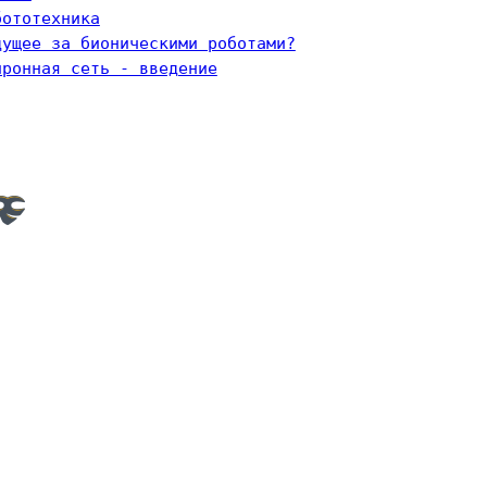
бототехника
дущее за бионическими роботами?
йронная сеть - введение