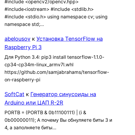
#include <opencv2/opencv.hpp>
#include<iostream> #include <stdlib.h>
#include <stdio.h> using namespace cv; using
namespace std;…
abelousov
к
Установка TensorFlow на
Raspberry Pi 3
Для Python 3.4: pip3 install tensorflow-1.1.0-
cp34-cp34m-linux_armv7l.whl
https://github.com/samjabrahams/tensorflow-
on-raspberry-pi
SoftCat
к
Генератор синусоиды на
Arduino или ЦАП R-2R
PORTB = (PORTB & 0b11100111) | (i &
0b00000011); А почему Вы обнуляете биты 3 и
4, а заполняете биты…