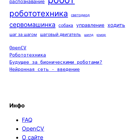
распознавание
робототехника
светодиод
сервомашинка
ходить
управление
собака
шаг за шагом
шаговый двигатель
шилд
юмор
OpenCV
Робототехника
Будущее за бионическими роботами?
Нейронная сеть - введение
Инфо
FAQ
OpenCV
О сайте