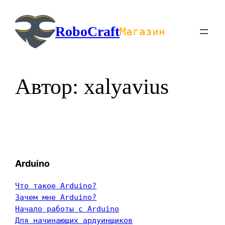
Перейти
к
RoboCraft
Магазин
содержимому
Автор:
xalyavius
Arduino
Что такое Arduino?
Зачем мне Arduino?
Начало работы с Arduino
Для начинающих ардуинщиков