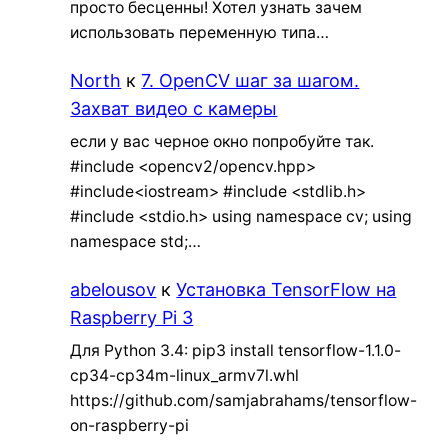
просто бесценны! Хотел узнать зачем
использовать переменную типа…
North
к
7. OpenCV шаг за шагом.
Захват видео с камеры
если у вас черное окно попробуйте так.
#include <opencv2/opencv.hpp>
#include<iostream> #include <stdlib.h>
#include <stdio.h> using namespace cv; using
namespace std;…
abelousov
к
Установка TensorFlow на
Raspberry Pi 3
Для Python 3.4: pip3 install tensorflow-1.1.0-
cp34-cp34m-linux_armv7l.whl
https://github.com/samjabrahams/tensorflow-
on-raspberry-pi