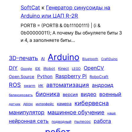
SoftCat
к
Генератор синусоиды на
Arduino или ЦАП R-2R
PORTB = (PORTB & 0b11100111) | (i &
0b00000011); А почему Вы обнуляете биты 3
и 4, а заполняете биты…
Arduino
3D-печать
AI
Bluetooth
CraftDuino
DIY
OpenCV
iRobot
Kinect
Google
IDE
LEGO
Raspberry Pi
Python
Open Source
RoboCraft
ROS
автоматизация
андроид
swarm
ИК
бионика
видео
военный
версия
балансировать
кибервесна
камера
дрон
интерфейс
датчик
машинное обучение
манипулятор
наше
нейронная сеть
работа
пылесос
подводный
робот