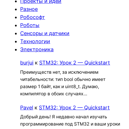
Проекты и идеи
Разное
Робософт
Роботы
Сенсоры и датчики
Технологии
Электроника
burjui
к
STM32: Урок 2 — Quickstart
Преимуществ нет, за исключением
читабельности: тип bool обычно имеет
размер 1 байт, как и uint8_t. Думаю,
компилятор в обоих случаях…
Pavel
к
STM32: Урок 2 — Quickstart
Добрый день! Я недавно начал изучать
программирование под STM32 и ваши уроки