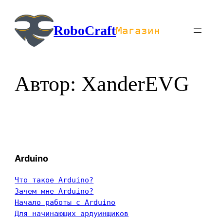
Перейти
к
RoboCraft
Магазин
содержимому
Автор:
XanderEVG
Arduino
Что такое Arduino?
Зачем мне Arduino?
Начало работы с Arduino
Для начинающих ардуинщиков