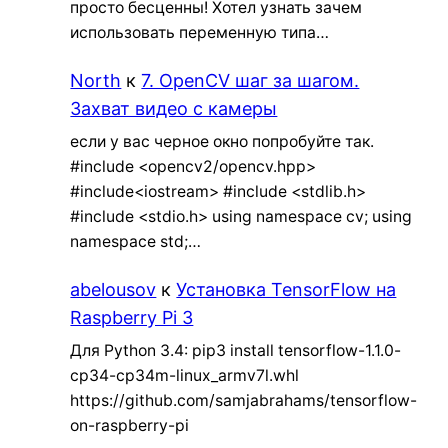
просто бесценны! Хотел узнать зачем
использовать переменную типа…
North
к
7. OpenCV шаг за шагом.
Захват видео с камеры
если у вас черное окно попробуйте так.
#include <opencv2/opencv.hpp>
#include<iostream> #include <stdlib.h>
#include <stdio.h> using namespace cv; using
namespace std;…
abelousov
к
Установка TensorFlow на
Raspberry Pi 3
Для Python 3.4: pip3 install tensorflow-1.1.0-
cp34-cp34m-linux_armv7l.whl
https://github.com/samjabrahams/tensorflow-
on-raspberry-pi