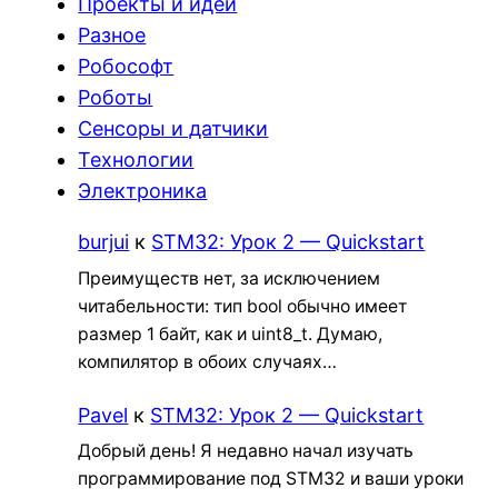
Проекты и идеи
Разное
Робософт
Роботы
Сенсоры и датчики
Технологии
Электроника
burjui
к
STM32: Урок 2 — Quickstart
Преимуществ нет, за исключением
читабельности: тип bool обычно имеет
размер 1 байт, как и uint8_t. Думаю,
компилятор в обоих случаях…
Pavel
к
STM32: Урок 2 — Quickstart
Добрый день! Я недавно начал изучать
программирование под STM32 и ваши уроки