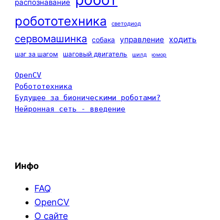
распознавание
робототехника
светодиод
сервомашинка
ходить
управление
собака
шаг за шагом
шаговый двигатель
шилд
юмор
OpenCV
Робототехника
Будущее за бионическими роботами?
Нейронная сеть - введение
Инфо
FAQ
OpenCV
О сайте