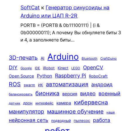
SoftCat
к
Генератор синусоиды на
Arduino или ЦАП R-2R
PORTB = (PORTB & 0b11100111) | (i &
0b00000011); А почему Вы обнуляете биты 3
и 4, а заполняете биты…
Arduino
3D-печать
AI
Bluetooth
CraftDuino
DIY
OpenCV
iRobot
Kinect
Google
IDE
LEGO
Raspberry Pi
Python
Open Source
RoboCraft
ROS
автоматизация
андроид
swarm
ИК
бионика
видео
военный
версия
балансировать
кибервесна
камера
дрон
интерфейс
датчик
машинное обучение
манипулятор
наше
нейронная сеть
работа
пылесос
подводный
робот