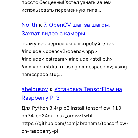
просто бесценны! Хотел узнать зачем
использовать переменную типа…
North
к
7. OpenCV шаг за шагом.
Захват видео с камеры
если у вас черное окно попробуйте так.
#include <opencv2/opencv.hpp>
#include<iostream> #include <stdlib.h>
#include <stdio.h> using namespace cv; using
namespace std;…
abelousov
к
Установка TensorFlow на
Raspberry Pi 3
Для Python 3.4: pip3 install tensorflow-1.1.0-
cp34-cp34m-linux_armv7l.whl
https://github.com/samjabrahams/tensorflow-
on-raspberry-pi