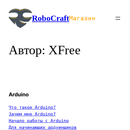
Перейти
к
RoboCraft
Магазин
содержимому
Автор:
XFree
Arduino
Что такое Arduino?
Зачем мне Arduino?
Начало работы с Arduino
Для начинающих ардуинщиков