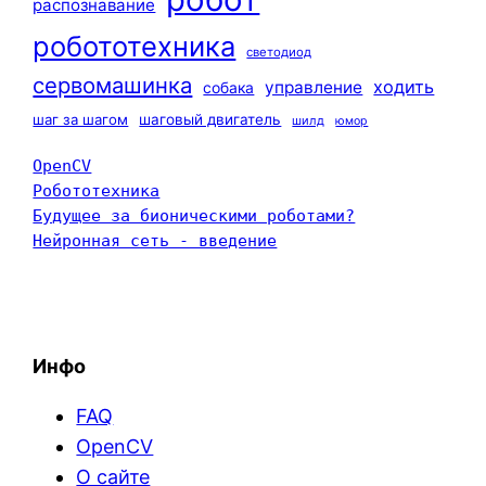
распознавание
робототехника
светодиод
сервомашинка
ходить
управление
собака
шаг за шагом
шаговый двигатель
шилд
юмор
OpenCV
Робототехника
Будущее за бионическими роботами?
Нейронная сеть - введение
Инфо
FAQ
OpenCV
О сайте