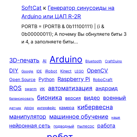
SoftCat
к
Генератор синусоиды на
Arduino или ЦАП R-2R
PORTB = (PORTB & 0b11100111) | (i &
0b00000011); А почему Вы обнуляете биты 3
и 4, а заполняете биты…
Arduino
3D-печать
AI
Bluetooth
CraftDuino
DIY
OpenCV
iRobot
Kinect
Google
IDE
LEGO
Raspberry Pi
Python
Open Source
RoboCraft
ROS
автоматизация
андроид
swarm
ИК
бионика
видео
военный
версия
балансировать
кибервесна
камера
дрон
интерфейс
датчик
машинное обучение
манипулятор
наше
нейронная сеть
работа
пылесос
подводный
робот