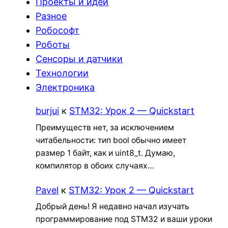
Проекты и идеи
Разное
Робософт
Роботы
Сенсоры и датчики
Технологии
Электроника
burjui
к
STM32: Урок 2 — Quickstart
Преимуществ нет, за исключением
читабельности: тип bool обычно имеет
размер 1 байт, как и uint8_t. Думаю,
компилятор в обоих случаях…
Pavel
к
STM32: Урок 2 — Quickstart
Добрый день! Я недавно начал изучать
программирование под STM32 и ваши уроки