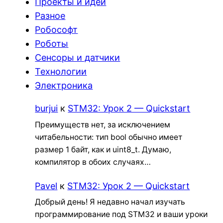
Проекты и идеи
Разное
Робософт
Роботы
Сенсоры и датчики
Технологии
Электроника
burjui
к
STM32: Урок 2 — Quickstart
Преимуществ нет, за исключением
читабельности: тип bool обычно имеет
размер 1 байт, как и uint8_t. Думаю,
компилятор в обоих случаях…
Pavel
к
STM32: Урок 2 — Quickstart
Добрый день! Я недавно начал изучать
программирование под STM32 и ваши уроки