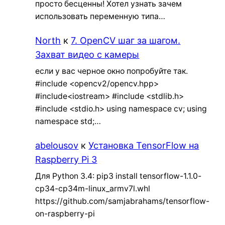
просто бесценны! Хотел узнать зачем
использовать переменную типа…
North
к
7. OpenCV шаг за шагом.
Захват видео с камеры
если у вас черное окно попробуйте так.
#include <opencv2/opencv.hpp>
#include<iostream> #include <stdlib.h>
#include <stdio.h> using namespace cv; using
namespace std;…
abelousov
к
Установка TensorFlow на
Raspberry Pi 3
Для Python 3.4: pip3 install tensorflow-1.1.0-
cp34-cp34m-linux_armv7l.whl
https://github.com/samjabrahams/tensorflow-
on-raspberry-pi