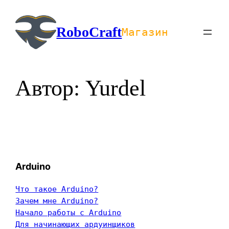
Перейти
к
RoboCraft
Магазин
содержимому
Автор:
Yurdel
Arduino
Что такое Arduino?
Зачем мне Arduino?
Начало работы с Arduino
Для начинающих ардуинщиков