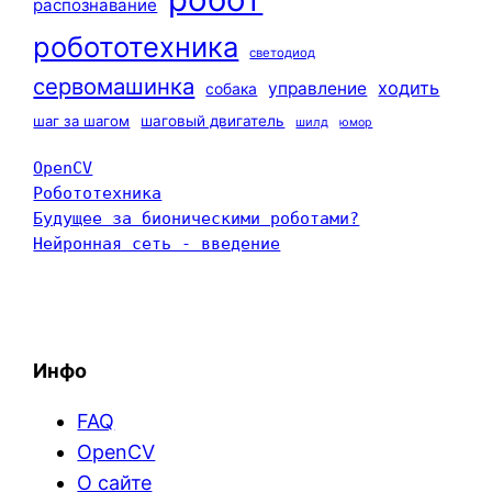
распознавание
робототехника
светодиод
сервомашинка
ходить
управление
собака
шаг за шагом
шаговый двигатель
шилд
юмор
OpenCV
Робототехника
Будущее за бионическими роботами?
Нейронная сеть - введение
Инфо
FAQ
OpenCV
О сайте