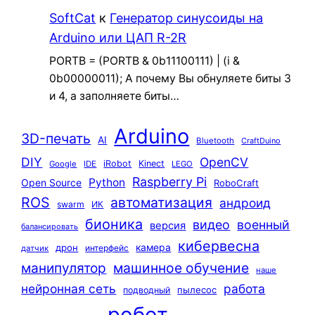
SoftCat
к
Генератор синусоиды на
Arduino или ЦАП R-2R
PORTB = (PORTB & 0b11100111) | (i &
0b00000011); А почему Вы обнуляете биты 3
и 4, а заполняете биты…
Arduino
3D-печать
AI
Bluetooth
CraftDuino
DIY
OpenCV
iRobot
Kinect
Google
IDE
LEGO
Raspberry Pi
Python
Open Source
RoboCraft
ROS
автоматизация
андроид
swarm
ИК
бионика
видео
военный
версия
балансировать
кибервесна
камера
дрон
интерфейс
датчик
машинное обучение
манипулятор
наше
нейронная сеть
работа
пылесос
подводный
робот