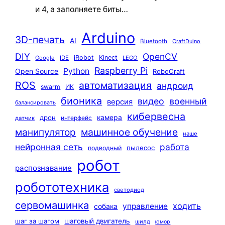
и 4, а заполняете биты…
Arduino
3D-печать
AI
Bluetooth
CraftDuino
DIY
OpenCV
iRobot
Kinect
Google
IDE
LEGO
Raspberry Pi
Python
Open Source
RoboCraft
ROS
автоматизация
андроид
swarm
ИК
бионика
видео
военный
версия
балансировать
кибервесна
камера
дрон
интерфейс
датчик
машинное обучение
манипулятор
наше
нейронная сеть
работа
пылесос
подводный
робот
распознавание
робототехника
светодиод
сервомашинка
ходить
управление
собака
шаг за шагом
шаговый двигатель
шилд
юмор