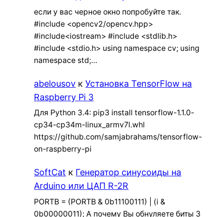
если у вас черное окно попробуйте так.
#include <opencv2/opencv.hpp>
#include<iostream> #include <stdlib.h>
#include <stdio.h> using namespace cv; using
namespace std;…
abelousov
к
Установка TensorFlow на
Raspberry Pi 3
Для Python 3.4: pip3 install tensorflow-1.1.0-
cp34-cp34m-linux_armv7l.whl
https://github.com/samjabrahams/tensorflow-
on-raspberry-pi
SoftCat
к
Генератор синусоиды на
Arduino или ЦАП R-2R
PORTB = (PORTB & 0b11100111) | (i &
0b00000011); А почему Вы обнуляете биты 3