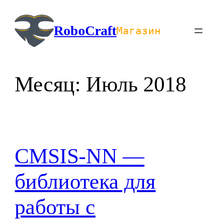
Перейти
к
RoboCraft
Магазин
содержимому
Месяц:
Июль 2018
CMSIS-NN —
библиотека для
работы с