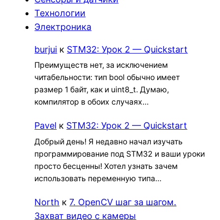
Технологии
Электроника
burjui
к
STM32: Урок 2 — Quickstart
Преимуществ нет, за исключением
читабельности: тип bool обычно имеет
размер 1 байт, как и uint8_t. Думаю,
компилятор в обоих случаях…
Pavel
к
STM32: Урок 2 — Quickstart
Добрый день! Я недавно начал изучать
программирование под STM32 и ваши уроки
просто бесценны! Хотел узнать зачем
использовать переменную типа…
North
к
7. OpenCV шаг за шагом.
Захват видео с камеры