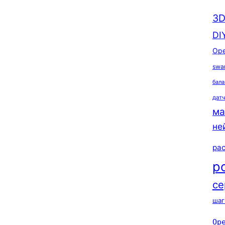
3D
DI
Ope
swa
бала
дат
ма
не
ра
р
се
шаг
Op