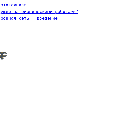
бототехника
дущее за бионическими роботами?
йронная сеть - введение