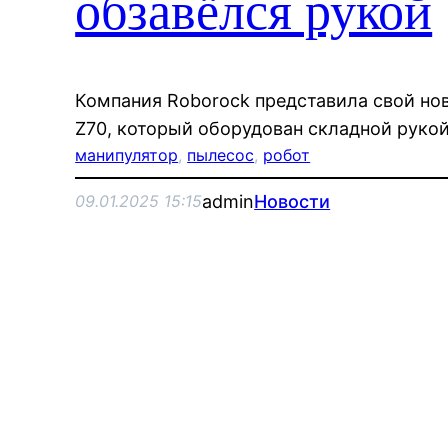
обзавёлся рукой
Компания Roborock представила свой но
Z70, который оборудован складной руко
манипулятор
, 
пылесос
, 
робот
admin
Новости
09.01.2025 15:15