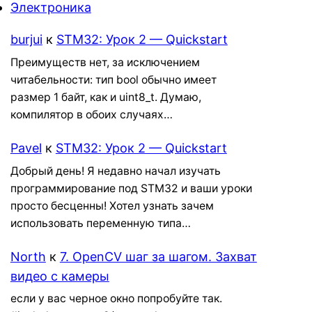
Электроника
burjui
к
STM32: Урок 2 — Quickstart
Преимуществ нет, за исключением
читабельности: тип bool обычно имеет
размер 1 байт, как и uint8_t. Думаю,
компилятор в обоих случаях…
Pavel
к
STM32: Урок 2 — Quickstart
Добрый день! Я недавно начал изучать
программирование под STM32 и ваши уроки
просто бесценны! Хотел узнать зачем
использовать переменную типа…
North
к
7. OpenCV шаг за шагом. Захват
видео с камеры
если у вас черное окно попробуйте так.