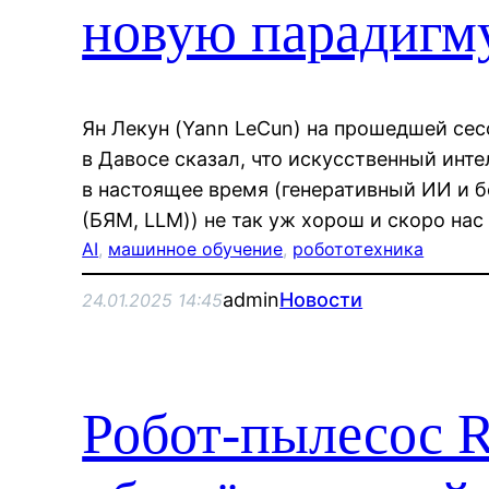
новую парадигм
Ян Лекун (Yann LeCun) на прошедшей се
в Давосе сказал, что искусственный инте
в настоящее время (генеративный ИИ и
(БЯМ, LLM)) не так уж хорош и скоро на
AI
, 
машинное обучение
, 
робототехника
admin
Новости
24.01.2025 14:45
Робот-пылесос R