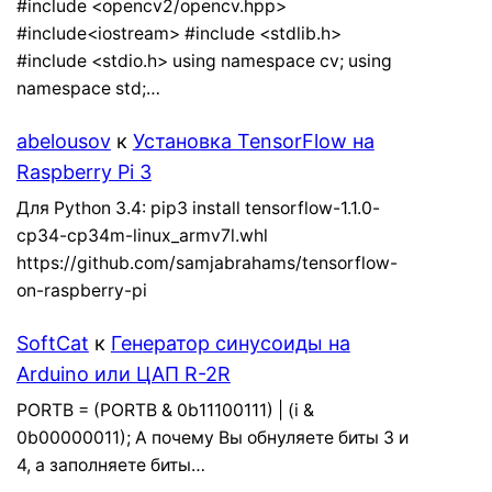
#include <opencv2/opencv.hpp>
#include<iostream> #include <stdlib.h>
#include <stdio.h> using namespace cv; using
namespace std;…
abelousov
к
Установка TensorFlow на
Raspberry Pi 3
Для Python 3.4: pip3 install tensorflow-1.1.0-
cp34-cp34m-linux_armv7l.whl
https://github.com/samjabrahams/tensorflow-
on-raspberry-pi
SoftCat
к
Генератор синусоиды на
Arduino или ЦАП R-2R
PORTB = (PORTB & 0b11100111) | (i &
0b00000011); А почему Вы обнуляете биты 3 и
4, а заполняете биты…