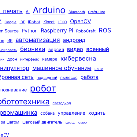
Arduino
-печать
AI
Bluetooth
CraftDuino
Y
OpenCV
iRobot
Kinect
Google
IDE
LEGO
ROS
Raspberry Pi
Python
n Source
RoboCraft
автоматизация
андроид
rm
ИК
бионика
видео
военный
версия
нсировать
кибервесна
камера
дрон
интерфейс
чик
машинное обучение
нипулятор
наше
йронная сеть
работа
пылесос
подводный
робот
спознавание
обототехника
светодиод
рвомашинка
ходить
управление
собака
 за шагом
шаговый двигатель
шилд
юмор
enCV