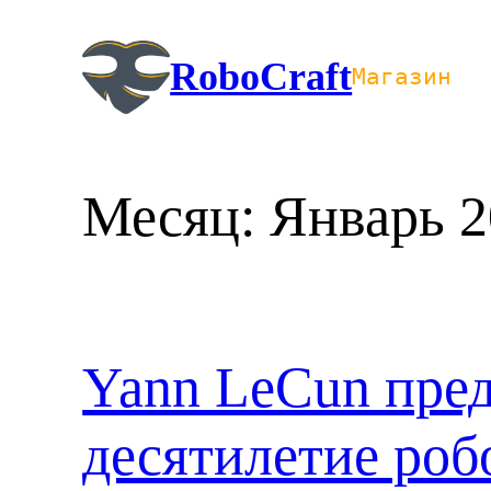
Перейти
к
RoboCraft
Магазин
содержимому
Месяц:
Январь 2
Yann LeCun пре
десятилетие роб