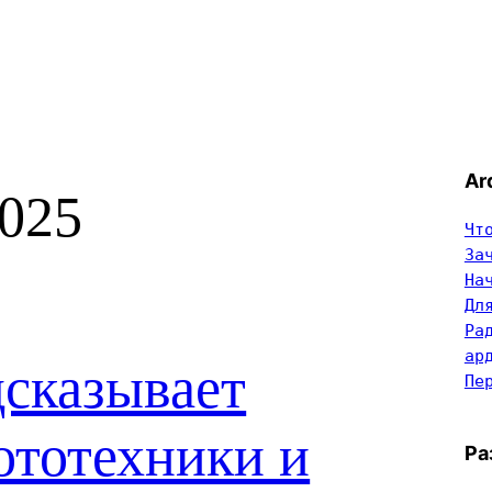
Ar
025
Чт
За
На
Дл
Ра
ар
дсказывает
Пе
ототехники и
Ра