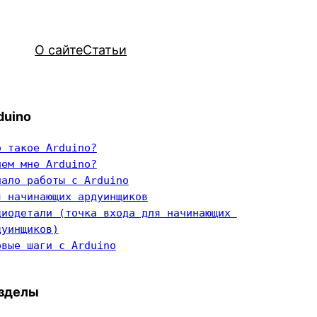
О сайте
Статьи
duino
о такое Arduino?
чем мне Arduino?
чало работы с Arduino
я начинающих ардуинщиков
диодетали (точка входа для начинающих 
дуинщиков)
рвые шаги с Arduino
зделы