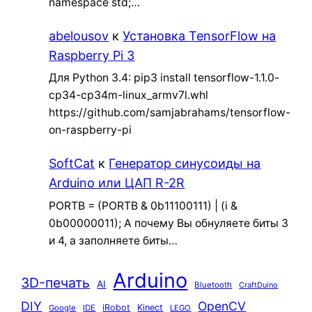
namespace std;…
abelousov
к
Установка TensorFlow на
Raspberry Pi 3
Для Python 3.4: pip3 install tensorflow-1.1.0-
cp34-cp34m-linux_armv7l.whl
https://github.com/samjabrahams/tensorflow-
on-raspberry-pi
SoftCat
к
Генератор синусоиды на
Arduino или ЦАП R-2R
PORTB = (PORTB & 0b11100111) | (i &
0b00000011); А почему Вы обнуляете биты 3
и 4, а заполняете биты…
Arduino
3D-печать
AI
Bluetooth
CraftDuino
DIY
OpenCV
iRobot
Kinect
Google
IDE
LEGO