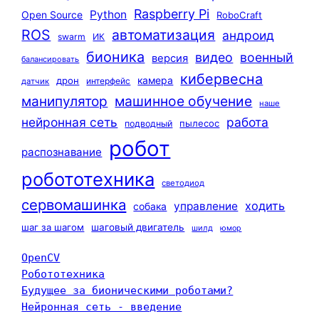
Raspberry Pi
Python
Open Source
RoboCraft
ROS
автоматизация
андроид
swarm
ИК
бионика
видео
военный
версия
балансировать
кибервесна
камера
дрон
интерфейс
датчик
машинное обучение
манипулятор
наше
нейронная сеть
работа
пылесос
подводный
робот
распознавание
робототехника
светодиод
сервомашинка
ходить
управление
собака
шаг за шагом
шаговый двигатель
шилд
юмор
OpenCV
Робототехника
Будущее за бионическими роботами?
Нейронная сеть - введение