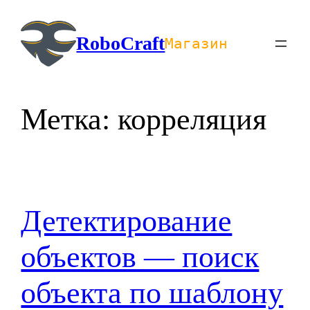
Перейти
к
RoboCraft
Магазин
содержимому
Метка:
корреляция
Детектирование
объектов — поиск
объекта по шаблону