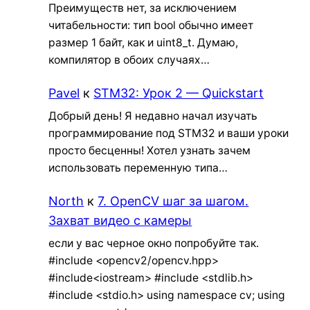
Преимуществ нет, за исключением
читабельности: тип bool обычно имеет
размер 1 байт, как и uint8_t. Думаю,
компилятор в обоих случаях…
Pavel
к
STM32: Урок 2 — Quickstart
Добрый день! Я недавно начал изучать
программирование под STM32 и ваши уроки
просто бесценны! Хотел узнать зачем
использовать переменную типа…
North
к
7. OpenCV шаг за шагом.
Захват видео с камеры
если у вас черное окно попробуйте так.
#include <opencv2/opencv.hpp>
#include<iostream> #include <stdlib.h>
#include <stdio.h> using namespace cv; using