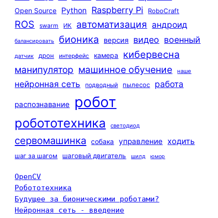
Raspberry Pi
Python
Open Source
RoboCraft
ROS
автоматизация
андроид
swarm
ИК
бионика
видео
военный
версия
балансировать
кибервесна
камера
дрон
интерфейс
датчик
машинное обучение
манипулятор
наше
нейронная сеть
работа
пылесос
подводный
робот
распознавание
робототехника
светодиод
сервомашинка
ходить
управление
собака
шаг за шагом
шаговый двигатель
шилд
юмор
OpenCV
Робототехника
Будущее за бионическими роботами?
Нейронная сеть - введение