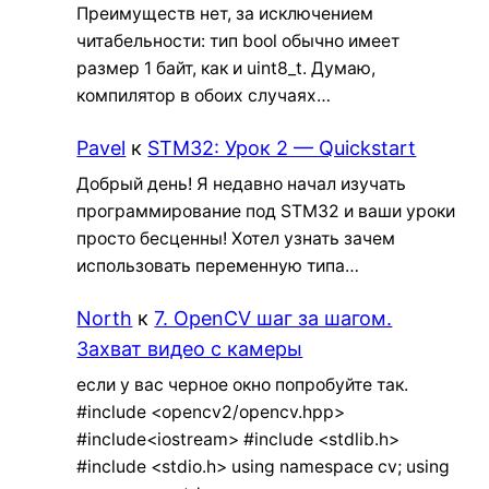
Преимуществ нет, за исключением
читабельности: тип bool обычно имеет
размер 1 байт, как и uint8_t. Думаю,
компилятор в обоих случаях…
Pavel
к
STM32: Урок 2 — Quickstart
Добрый день! Я недавно начал изучать
программирование под STM32 и ваши уроки
просто бесценны! Хотел узнать зачем
использовать переменную типа…
North
к
7. OpenCV шаг за шагом.
Захват видео с камеры
если у вас черное окно попробуйте так.
#include <opencv2/opencv.hpp>
#include<iostream> #include <stdlib.h>
#include <stdio.h> using namespace cv; using