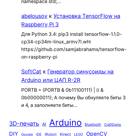
namespace std;…
abelousov
к
Установка TensorFlow на
Raspberry Pi 3
Для Python 3.4: pip3 install tensorflow-1.1.0-
cp34-cp34m-linux_armv7l.whl
https://github.com/samjabrahams/tensorflow-
on-raspberry-pi
SoftCat
к
Генератор синусоиды на
Arduino или ЦАП R-2R
PORTB = (PORTB & 0b11100111) | (i &
0b00000011); А почему Вы обнуляете биты 3
и 4, а заполняете биты…
Arduino
3D-печать
AI
Bluetooth
CraftDuino
DIY
OpenCV
iRobot
Kinect
Google
IDE
LEGO