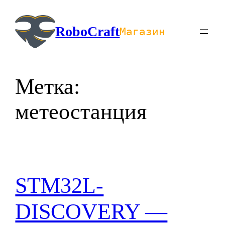
Перейти
к
RoboCraft
Магазин
содержимому
Метка:
метеостанция
STM32L-
DISCOVERY —