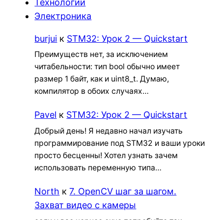
Технологии
Электроника
burjui
к
STM32: Урок 2 — Quickstart
Преимуществ нет, за исключением
читабельности: тип bool обычно имеет
размер 1 байт, как и uint8_t. Думаю,
компилятор в обоих случаях…
Pavel
к
STM32: Урок 2 — Quickstart
Добрый день! Я недавно начал изучать
программирование под STM32 и ваши уроки
просто бесценны! Хотел узнать зачем
использовать переменную типа…
North
к
7. OpenCV шаг за шагом.
Захват видео с камеры