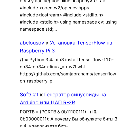
если у вас черное окно попробуйте так.
#include <opencv2/opencv.hpp>
#include<iostream> #include <stdlib.h>
#include <stdio.h> using namespace cv; using
namespace std;…
abelousov
к
Установка TensorFlow на
Raspberry Pi 3
Для Python 3.4: pip3 install tensorflow-1.1.0-
cp34-cp34m-linux_armv7l.whl
https://github.com/samjabrahams/tensorflow-
on-raspberry-pi
SoftCat
к
Генератор синусоиды на
Arduino или ЦАП R-2R
PORTB = (PORTB & 0b11100111) | (i &
0b00000011); А почему Вы обнуляете биты 3
и 4, а заполняете биты…