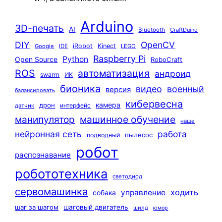
Arduino
3D-печать
AI
Bluetooth
CraftDuino
DIY
OpenCV
iRobot
Kinect
Google
IDE
LEGO
Raspberry Pi
Python
Open Source
RoboCraft
ROS
автоматизация
андроид
swarm
ИК
бионика
видео
военный
версия
балансировать
кибервесна
камера
дрон
интерфейс
датчик
машинное обучение
манипулятор
наше
нейронная сеть
работа
пылесос
подводный
робот
распознавание
робототехника
светодиод
сервомашинка
ходить
управление
собака
шаг за шагом
шаговый двигатель
шилд
юмор