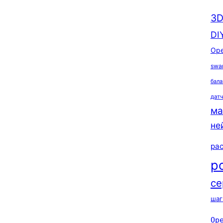
3D
DI
Ope
swa
бала
дат
ма
не
ра
р
се
шаг
Op