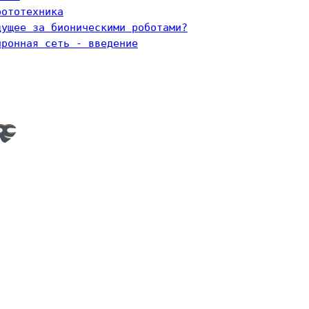
бототехника
дущее за бионическими роботами?
йронная сеть - введение