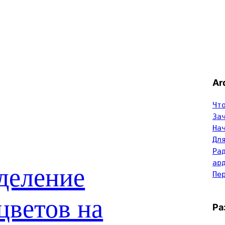
Ar
Чт
За
На
Дл
Ра
ар
деление
Пе
ветов на
Ра