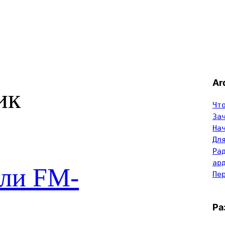
Ar
ик
Чт
За
На
Дл
Ра
ар
оли FM-
Пе
Ра