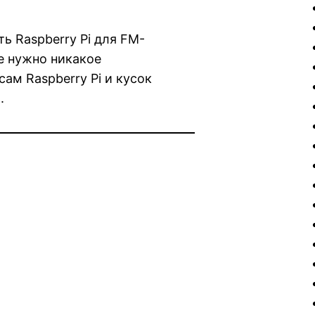
ь Raspberry Pi для FM-
не нужно никакое
ам Raspberry Pi и кусок
.