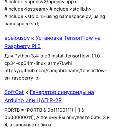
#include <opencv2/opencv.hpp>
#include<iostream> #include <stdlib.h>
#include <stdio.h> using namespace cv; using
namespace std;…
abelousov
к
Установка TensorFlow на
Raspberry Pi 3
Для Python 3.4: pip3 install tensorflow-1.1.0-
cp34-cp34m-linux_armv7l.whl
https://github.com/samjabrahams/tensorflow-
on-raspberry-pi
SoftCat
к
Генератор синусоиды на
Arduino или ЦАП R-2R
PORTB = (PORTB & 0b11100111) | (i &
0b00000011); А почему Вы обнуляете биты 3 и
4, а заполняете биты…