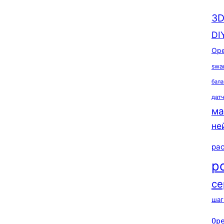
3D
DI
Ope
swa
бала
дат
ма
не
ра
р
се
шаг
Op