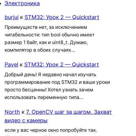
Электроника
burjui
к
STM32: Урок 2 — Quickstart
Преимуществ нет, за исключением
читабельности: тип bool обычно имеет
размер 1 байт, как и uint8_t. Думаю,
компилятор в обоих случаях…
Pavel
к
STM32: Урок 2 — Quickstart
Добрый день! Я недавно начал изучать
программирование под STM32 и ваши уроки
просто бесценны! Хотел узнать зачем
использовать переменную типа…
North
к
7. OpenCV шаг за шагом. Захват
видео с камеры
если у вас черное окно попробуйте так.