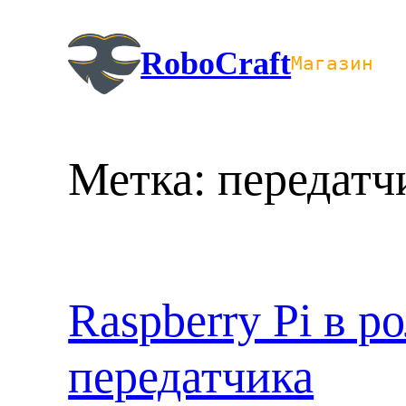
Перейти
к
RoboCraft
Магазин
содержимому
Метка:
передатч
Raspberry Pi в р
передатчика