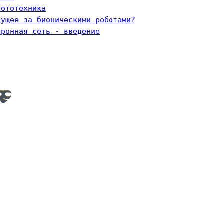
бототехника
дущее за бионическими роботами?
йронная сеть - введение