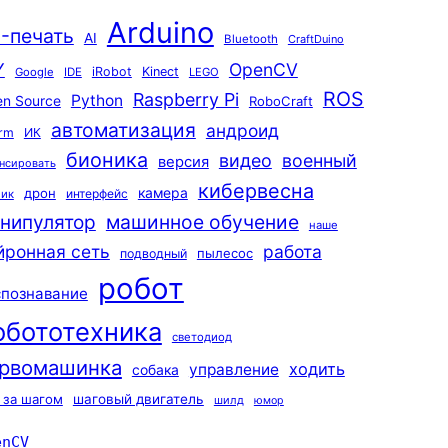
Arduino
-печать
AI
Bluetooth
CraftDuino
Y
OpenCV
iRobot
Kinect
Google
IDE
LEGO
ROS
Raspberry Pi
Python
n Source
RoboCraft
автоматизация
андроид
rm
ИК
бионика
видео
военный
версия
нсировать
кибервесна
камера
дрон
интерфейс
чик
машинное обучение
нипулятор
наше
йронная сеть
работа
пылесос
подводный
робот
спознавание
обототехника
светодиод
рвомашинка
ходить
управление
собака
 за шагом
шаговый двигатель
шилд
юмор
enCV