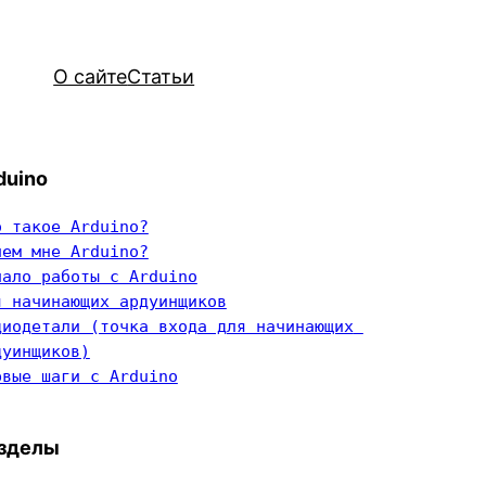
О сайте
Статьи
duino
о такое Arduino?
чем мне Arduino?
чало работы с Arduino
я начинающих ардуинщиков
диодетали (точка входа для начинающих 
дуинщиков)
рвые шаги с Arduino
зделы