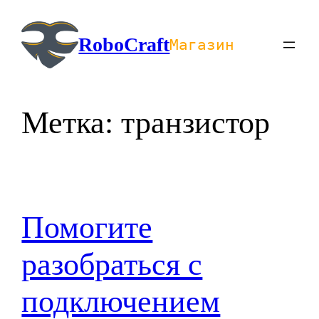
Перейти
к
RoboCraft
Магазин
содержимому
Метка:
транзистор
Помогите
разобраться с
подключением