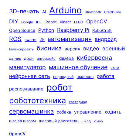
Arduino
3D-печать
AI
Bluetooth
CraftDuino
DIY
OpenCV
iRobot
Kinect
Google
IDE
LEGO
Raspberry Pi
Python
Open Source
RoboCraft
ROS
автоматизация
андроид
swarm
ИК
бионика
видео
военный
версия
балансировать
кибервесна
камера
дрон
интерфейс
датчик
машинное обучение
манипулятор
наше
нейронная сеть
работа
пылесос
подводный
робот
распознавание
робототехника
светодиод
сервомашинка
ходить
управление
собака
шаг за шагом
шаговый двигатель
шилд
юмор
OpenCV