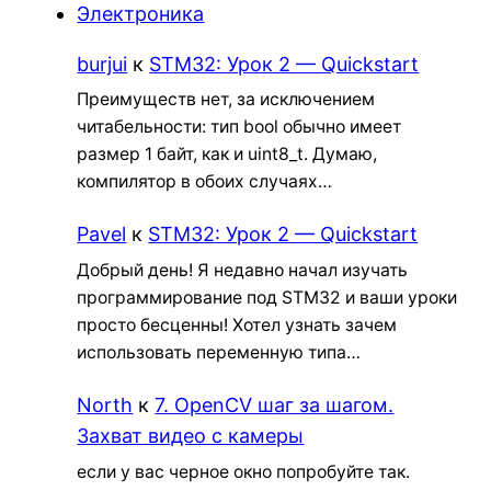
Электроника
burjui
к
STM32: Урок 2 — Quickstart
Преимуществ нет, за исключением
читабельности: тип bool обычно имеет
размер 1 байт, как и uint8_t. Думаю,
компилятор в обоих случаях…
Pavel
к
STM32: Урок 2 — Quickstart
Добрый день! Я недавно начал изучать
программирование под STM32 и ваши уроки
просто бесценны! Хотел узнать зачем
использовать переменную типа…
North
к
7. OpenCV шаг за шагом.
Захват видео с камеры
если у вас черное окно попробуйте так.