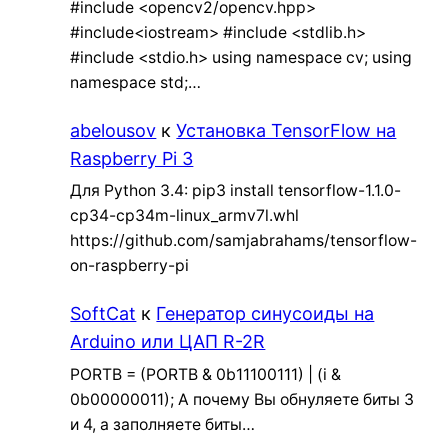
#include <opencv2/opencv.hpp>
#include<iostream> #include <stdlib.h>
#include <stdio.h> using namespace cv; using
namespace std;…
abelousov
к
Установка TensorFlow на
Raspberry Pi 3
Для Python 3.4: pip3 install tensorflow-1.1.0-
cp34-cp34m-linux_armv7l.whl
https://github.com/samjabrahams/tensorflow-
on-raspberry-pi
SoftCat
к
Генератор синусоиды на
Arduino или ЦАП R-2R
PORTB = (PORTB & 0b11100111) | (i &
0b00000011); А почему Вы обнуляете биты 3
и 4, а заполняете биты…