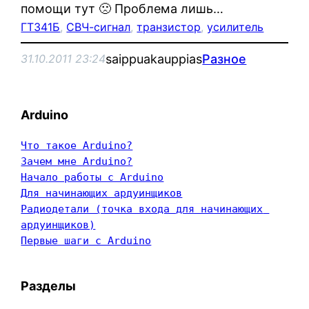
помощи тут 🙁 Проблема лишь…
ГТ341Б
, 
СВЧ-сигнал
, 
транзистор
, 
усилитель
saippuakauppias
Разное
31.10.2011 23:24
Arduino
Что такое Arduino?
Зачем мне Arduino?
Начало работы с Arduino
Для начинающих ардуинщиков
Радиодетали (точка входа для начинающих 
ардуинщиков)
Первые шаги с Arduino
Разделы