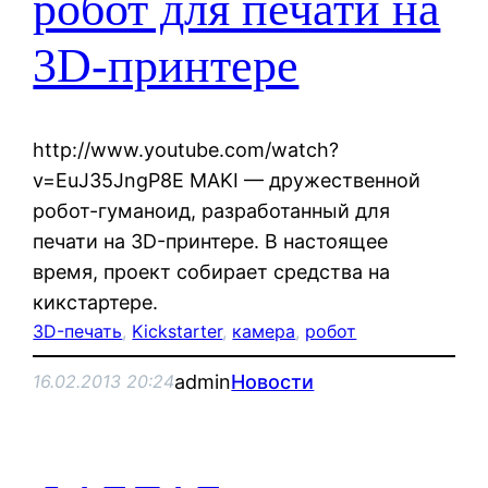
робот для печати на
3D-принтере
http://www.youtube.com/watch?
v=EuJ35JngP8E MAKI — дружественной
робот-гуманоид, разработанный для
печати на 3D-принтере. В настоящее
время, проект собирает средства на
кикстартере.
3D-печать
, 
Kickstarter
, 
камера
, 
робот
admin
Новости
16.02.2013 20:24