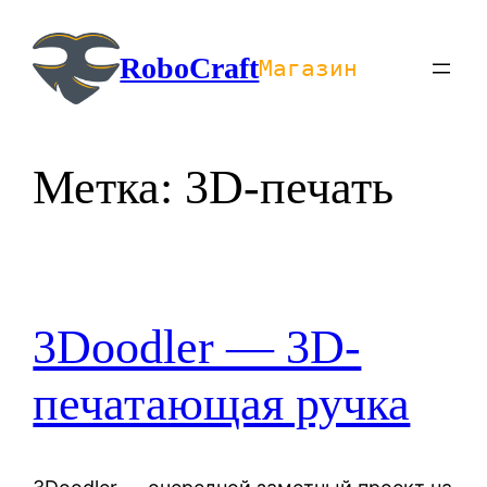
Перейти
к
RoboCraft
Магазин
содержимому
Метка:
3D-печать
3Doodler — 3D-
печатающая ручка