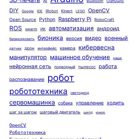
3D-печать
AI
Bluetooth
CraftDuino
DIY
OpenCV
iRobot
Kinect
Google
IDE
LEGO
Raspberry Pi
Python
Open Source
RoboCraft
ROS
автоматизация
андроид
swarm
ИК
бионика
видео
военный
версия
балансировать
кибервесна
камера
дрон
интерфейс
датчик
машинное обучение
манипулятор
наше
нейронная сеть
работа
пылесос
подводный
робот
распознавание
робототехника
светодиод
сервомашинка
ходить
управление
собака
шаг за шагом
шаговый двигатель
шилд
юмор
OpenCV
Робототехника