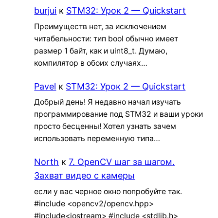
burjui
к
STM32: Урок 2 — Quickstart
Преимуществ нет, за исключением
читабельности: тип bool обычно имеет
размер 1 байт, как и uint8_t. Думаю,
компилятор в обоих случаях…
Pavel
к
STM32: Урок 2 — Quickstart
Добрый день! Я недавно начал изучать
программирование под STM32 и ваши уроки
просто бесценны! Хотел узнать зачем
использовать переменную типа…
North
к
7. OpenCV шаг за шагом.
Захват видео с камеры
если у вас черное окно попробуйте так.
#include <opencv2/opencv.hpp>
#include<iostream> #include <stdlib.h>