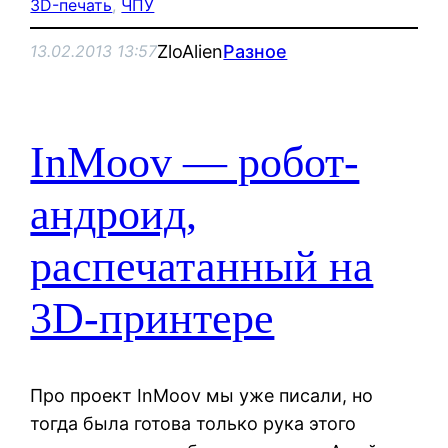
3D-печать
, 
ЧПУ
ZloAlien
Разное
13.02.2013 13:57
InMoov — робот-
андроид,
распечатанный на
3D-принтере
Про проект InMoov мы уже писали, но
тогда была готова только рука этого