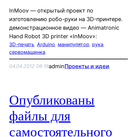
InMoov — открытый проект по
изготовлению робо-руки на 3D-принтере.
демонстрационное видео — Animatronic
Hand Robot 3D printer «InMoov»:
3D-печать
, 
Arduino
, 
манипулятор
, 
рука
, 
сервомашинка
admin
Проекты и идеи
04.04.2012 08:18
Опубликованы
файлы для
самостоятельного