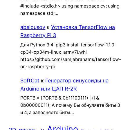
#include <stdio.h> using namespace cv; using
namespace std;…
abelousov
к
Установка TensorFlow на
Raspberry Pi 3
Для Python 3.4: pip3 install tensorflow-1.1.0-
cp34-cp34m-linux_armv7l.whl
https://github.com/samjabrahams/tensorflow-
on-raspberry-pi
SoftCat
к
Генератор синусоиды на
Arduino или ЦАП R-2R
PORTB = (PORTB & 0b11100111) | (i &
0b00000011); А почему Вы обнуляете биты 3
и 4, а заполняете биты…
Arduino