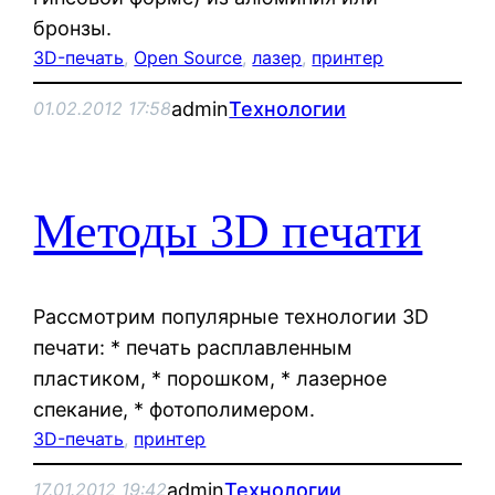
бронзы.
3D-печать
, 
Open Source
, 
лазер
, 
принтер
admin
Технологии
01.02.2012 17:58
Методы 3D печати
Рассмотрим популярные технологии 3D
печати: * печать расплавленным
пластиком, * порошком, * лазерное
спекание, * фотополимером.
3D-печать
, 
принтер
admin
Технологии
17.01.2012 19:42