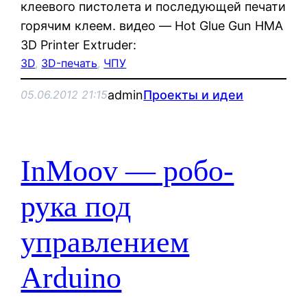
клеевого пистолета и последующей печати
горячим клеем. видео — Hot Glue Gun HMA
3D Printer Extruder:
3D
, 
3D-печать
, 
ЧПУ
admin
Проекты и идеи
05.06.2012 21:15
InMoov — робо-
рука под
управлением
Arduino