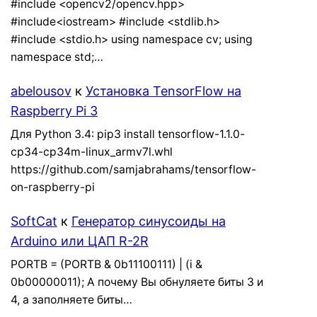
#include <opencv2/opencv.hpp>
#include<iostream> #include <stdlib.h>
#include <stdio.h> using namespace cv; using
namespace std;…
abelousov
к
Установка TensorFlow на
Raspberry Pi 3
Для Python 3.4: pip3 install tensorflow-1.1.0-
cp34-cp34m-linux_armv7l.whl
https://github.com/samjabrahams/tensorflow-
on-raspberry-pi
SoftCat
к
Генератор синусоиды на
Arduino или ЦАП R-2R
PORTB = (PORTB & 0b11100111) | (i &
0b00000011); А почему Вы обнуляете биты 3 и
4, а заполняете биты…