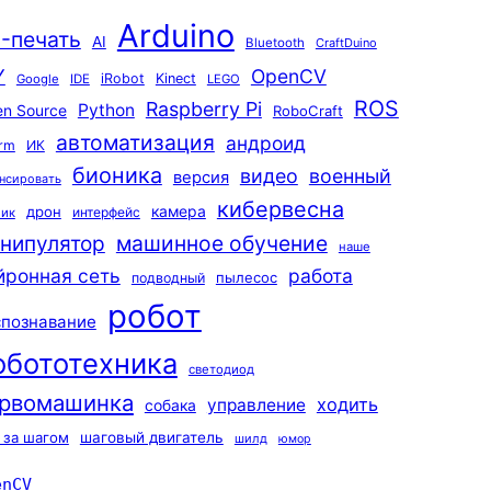
Arduino
-печать
AI
Bluetooth
CraftDuino
Y
OpenCV
iRobot
Kinect
Google
IDE
LEGO
ROS
Raspberry Pi
Python
n Source
RoboCraft
автоматизация
андроид
rm
ИК
бионика
видео
военный
версия
нсировать
кибервесна
камера
дрон
интерфейс
чик
машинное обучение
нипулятор
наше
йронная сеть
работа
пылесос
подводный
робот
спознавание
обототехника
светодиод
рвомашинка
ходить
управление
собака
 за шагом
шаговый двигатель
шилд
юмор
enCV