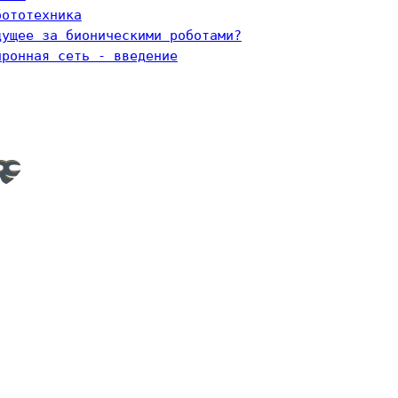
бототехника
дущее за бионическими роботами?
йронная сеть - введение