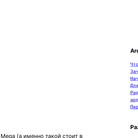
Ar
Чт
За
На
Дл
Ра
ар
Пе
Ра
Mega (а именно такой стоит в