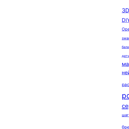
3D
DI
Ope
swa
бала
дат
ма
не
ра
р
се
шаг
Op