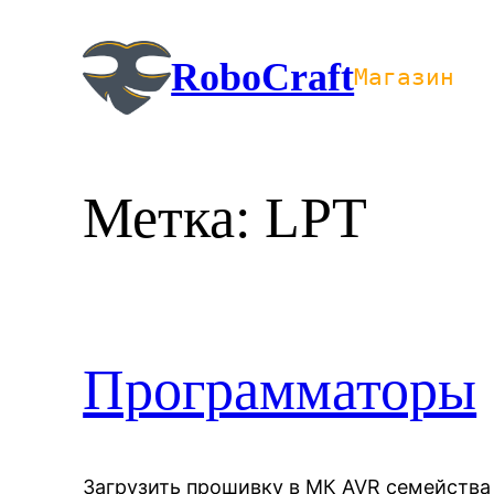
Перейти
к
RoboCraft
Магазин
содержимому
Метка:
LPT
Программаторы
Загрузить прошивку в МК AVR семейства 