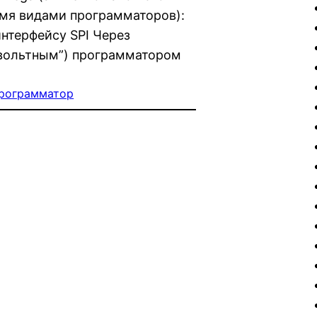
мя видами программаторов):
нтерфейсу SPI Через
вольтным”) программатором
рограмматор