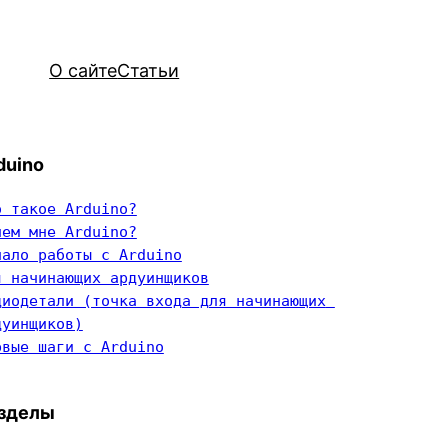
О сайте
Статьи
duino
о такое Arduino?
чем мне Arduino?
чало работы с Arduino
я начинающих ардуинщиков
диодетали (точка входа для начинающих 
дуинщиков)
рвые шаги с Arduino
зделы