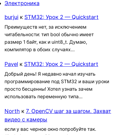
Электроника
burjui
к
STM32: Урок 2 — Quickstart
Преимуществ нет, за исключением
читабельности: тип bool обычно имеет
размер 1 байт, как и uint8_t. Думаю,
компилятор в обоих случаях…
Pavel
к
STM32: Урок 2 — Quickstart
Добрый день! Я недавно начал изучать
программирование под STM32 и ваши уроки
просто бесценны! Хотел узнать зачем
использовать переменную типа…
North
к
7. OpenCV шаг за шагом. Захват
видео с камеры
если у вас черное окно попробуйте так.