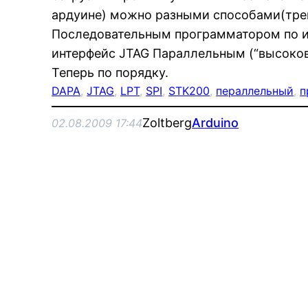
ардуине) можно разными способами(тре
Последовательным программатором по и
интерфейс JTAG Параллельным (“высоко
Теперь по порядку.
DAPA
, 
JTAG
, 
LPT
, 
SPI
, 
STK200
, 
пераллельный
, 
п
Zoltberg
Arduino
02.08.2009 17:44