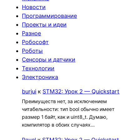
Новости
Программирование
Проекты и идеи
Разное
Робософт
Роботы
Сенсоры и датчики
Технологии
Электроника
burjui
к
STM32: Урок 2 — Quickstart
Преимуществ нет, за исключением
читабельности: тип bool обычно имеет
размер 1 байт, как и uint8_t. Думаю,
компилятор в обоих случаях…
Pavel
к
STM32: Урок 2 — Quickstart