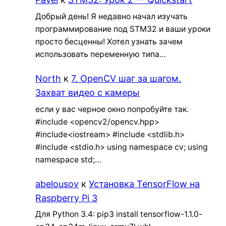
Добрый день! Я недавно начал изучать
программирование под STM32 и ваши уроки
просто бесценны! Хотел узнать зачем
использовать переменную типа…
North
к
7. OpenCV шаг за шагом.
Захват видео с камеры
если у вас черное окно попробуйте так.
#include <opencv2/opencv.hpp>
#include<iostream> #include <stdlib.h>
#include <stdio.h> using namespace cv; using
namespace std;…
abelousov
к
Установка TensorFlow на
Raspberry Pi 3
Для Python 3.4: pip3 install tensorflow-1.1.0-