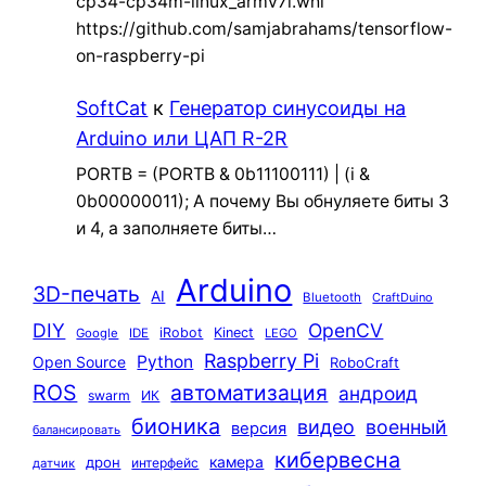
cp34-cp34m-linux_armv7l.whl
https://github.com/samjabrahams/tensorflow-
on-raspberry-pi
SoftCat
к
Генератор синусоиды на
Arduino или ЦАП R-2R
PORTB = (PORTB & 0b11100111) | (i &
0b00000011); А почему Вы обнуляете биты 3
и 4, а заполняете биты…
Arduino
3D-печать
AI
Bluetooth
CraftDuino
DIY
OpenCV
iRobot
Kinect
Google
IDE
LEGO
Raspberry Pi
Python
Open Source
RoboCraft
ROS
автоматизация
андроид
swarm
ИК
бионика
видео
военный
версия
балансировать
кибервесна
камера
дрон
интерфейс
датчик