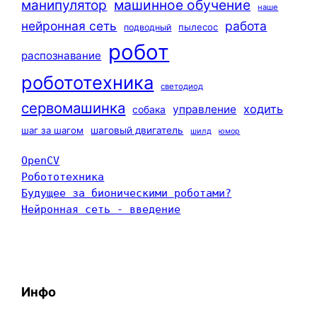
машинное обучение
манипулятор
наше
нейронная сеть
работа
пылесос
подводный
робот
распознавание
робототехника
светодиод
сервомашинка
ходить
управление
собака
шаг за шагом
шаговый двигатель
шилд
юмор
OpenCV
Робототехника
Будущее за бионическими роботами?
Нейронная сеть - введение
Инфо