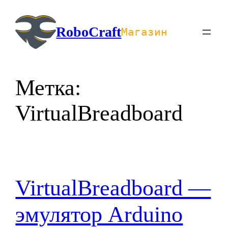
Перейти
к
RoboCraft
Магазин
содержимому
Метка:
VirtualBreadboard
VirtualBreadboard —
эмулятор Arduino