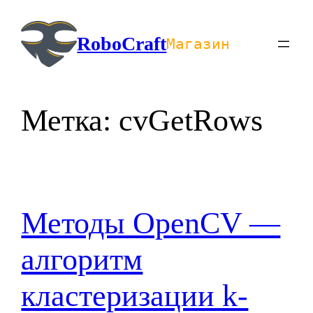
Перейти
к
RoboCraft
Магазин
содержимому
Метка:
cvGetRows
Методы OpenCV —
алгоритм
кластеризации k-