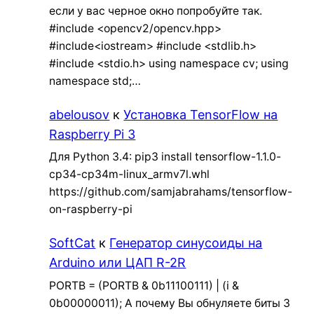
если у вас черное окно попробуйте так.
#include <opencv2/opencv.hpp>
#include<iostream> #include <stdlib.h>
#include <stdio.h> using namespace cv; using
namespace std;…
abelousov
к
Установка TensorFlow на
Raspberry Pi 3
Для Python 3.4: pip3 install tensorflow-1.1.0-
cp34-cp34m-linux_armv7l.whl
https://github.com/samjabrahams/tensorflow-
on-raspberry-pi
SoftCat
к
Генератор синусоиды на
Arduino или ЦАП R-2R
PORTB = (PORTB & 0b11100111) | (i &
0b00000011); А почему Вы обнуляете биты 3