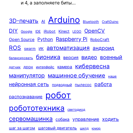
и 4, а заполняете биты…
Arduino
3D-печать
AI
Bluetooth
CraftDuino
DIY
OpenCV
iRobot
Kinect
Google
IDE
LEGO
Raspberry Pi
Python
Open Source
RoboCraft
ROS
автоматизация
андроид
swarm
ИК
бионика
видео
военный
версия
балансировать
кибервесна
камера
дрон
интерфейс
датчик
машинное обучение
манипулятор
наше
нейронная сеть
работа
пылесос
подводный
робот
распознавание
робототехника
светодиод
сервомашинка
ходить
управление
собака
шаг за шагом
шаговый двигатель
шилд
юмор