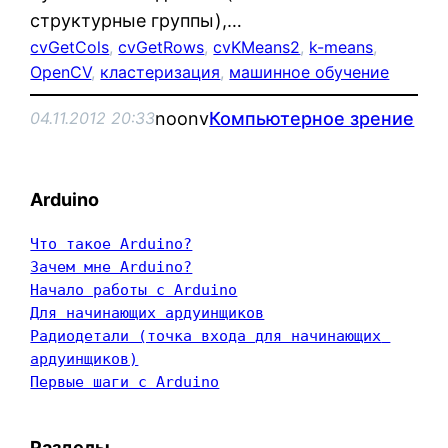
структурные группы),…
cvGetCols
, 
cvGetRows
, 
cvKMeans2
, 
k-means
, 
OpenCV
, 
кластеризация
, 
машинное обучение
noonv
Компьютерное зрение
04.11.2012 20:33
Arduino
Что такое Arduino?
Зачем мне Arduino?
Начало работы с Arduino
Для начинающих ардуинщиков
Радиодетали (точка входа для начинающих 
ардуинщиков)
Первые шаги с Arduino
Разделы