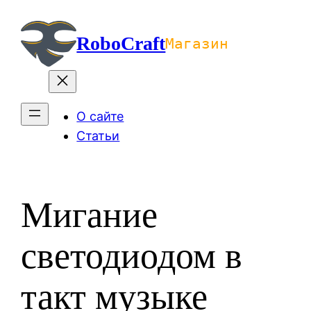
Перейти
к
RoboCraft
Магазин
содержимому
О сайте
Статьи
Мигание
светодиодом в
такт музыке