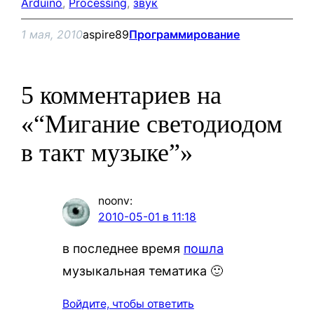
Arduino
, 
Processing
, 
звук
1 мая, 2010
aspire89
Программирование
5 комментариев на
«“Мигание светодиодом
в такт музыке”»
noonv
:
2010-05-01 в 11:18
в последнее время
пошла
музыкальная тематика 🙂
Войдите, чтобы ответить