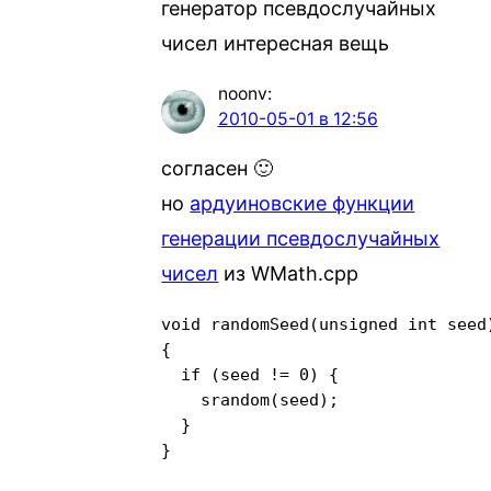
генератор псевдослучайных
чисел интересная вещь
noonv
:
2010-05-01 в 12:56
согласен 🙂
но
ардуиновские функции
генерации псевдослучайных
чисел
из WMath.cpp
void randomSeed(unsigned int seed)
{

  if (seed != 0) {

    srandom(seed);

  }

}
