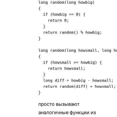
long random(long howbig)

{

  if (howbig == 0) {

    return 0;

  }

  return random() % howbig;

}

long random(long howsmall, long ho
{

  if (howsmall >= howbig) {

    return howsmall;

  }

  long diff = howbig - howsmall;

  return random(diff) + howsmall;

}
просто вызывают
аналогичные функции из