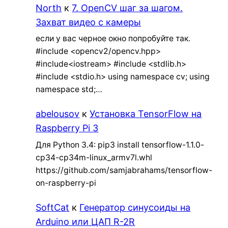
North
к
7. OpenCV шаг за шагом.
Захват видео с камеры
если у вас черное окно попробуйте так.
#include <opencv2/opencv.hpp>
#include<iostream> #include <stdlib.h>
#include <stdio.h> using namespace cv; using
namespace std;…
abelousov
к
Установка TensorFlow на
Raspberry Pi 3
Для Python 3.4: pip3 install tensorflow-1.1.0-
cp34-cp34m-linux_armv7l.whl
https://github.com/samjabrahams/tensorflow-
on-raspberry-pi
SoftCat
к
Генератор синусоиды на
Arduino или ЦАП R-2R