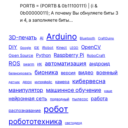
PORTB = (PORTB & 0b11100111) | (i &
0b00000011); А почему Вы обнуляете биты 3
и 4, а заполняете биты…
Arduino
3D-печать
AI
Bluetooth
CraftDuino
DIY
OpenCV
iRobot
Kinect
Google
IDE
LEGO
Raspberry Pi
Python
Open Source
RoboCraft
ROS
автоматизация
андроид
swarm
ИК
бионика
видео
военный
версия
балансировать
кибервесна
камера
дрон
интерфейс
датчик
машинное обучение
манипулятор
наше
нейронная сеть
работа
пылесос
подводный
робот
распознавание
робототехника
светодиод