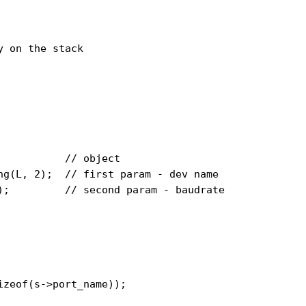
 on the stack

          // object

ng(L, 2);  // first param - dev name

);         // second param - baudrate

zeof(s->port_name));
