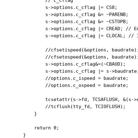
        // c_cflag

        s->options.c_cflag |= CS8;

        s->options.c_cflag &= ~PARENB;

        s->options.c_cflag &= ~CSTOPB;

        s->options.c_cflag |= CREAD; // En
        s->options.c_cflag |= CLOCAL; // I
        //cfsetispeed(&options, baudrate);
        //cfsetospeed(&options, baudrate);
        s->options.c_cflag&=(~CBAUD);

        s->options.c_cflag |= s->baudrate;
        //options.c_ispeed = baudrate;

        //options.c_ospeed = baudrate;

        tcsetattr(s->fd, TCSAFLUSH, &(s->o
        //tcflush(tty_fd, TCIOFLUSH);

    }

    return 0;

}
