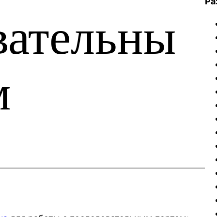
Ра
вательны
м