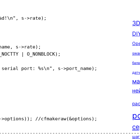
d!\n", s->rate);

3D
DI
Ope
ame, s->rate);

swa
NOCTTY | O_NONBLOCK);

бала
 serial port: %s\n", s->port_name);

дат
ма
не
ра
р
->options)); //cfmakeraw(&options);

се
--------------------------------------------------
шаг