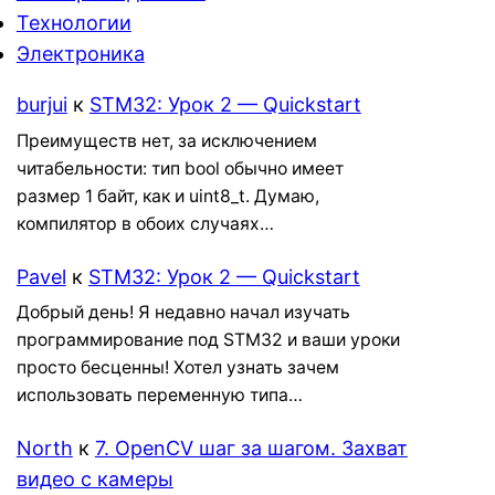
Технологии
Электроника
burjui
к
STM32: Урок 2 — Quickstart
Преимуществ нет, за исключением
читабельности: тип bool обычно имеет
размер 1 байт, как и uint8_t. Думаю,
компилятор в обоих случаях…
Pavel
к
STM32: Урок 2 — Quickstart
Добрый день! Я недавно начал изучать
программирование под STM32 и ваши уроки
просто бесценны! Хотел узнать зачем
использовать переменную типа…
North
к
7. OpenCV шаг за шагом. Захват
видео с камеры