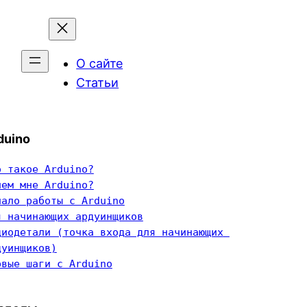
О сайте
Статьи
duino
о такое Arduino?
чем мне Arduino?
чало работы с Arduino
я начинающих ардуинщиков
диодетали (точка входа для начинающих 
дуинщиков)
рвые шаги с Arduino