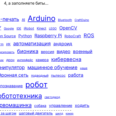
4, а заполняете биты…
Arduino
-печать
AI
Bluetooth
CraftDuino
Y
OpenCV
iRobot
Kinect
Google
IDE
LEGO
ROS
Raspberry Pi
Python
n Source
RoboCraft
автоматизация
андроид
rm
ИК
бионика
видео
военный
версия
нсировать
кибервесна
камера
дрон
интерфейс
чик
машинное обучение
нипулятор
наше
йронная сеть
работа
пылесос
подводный
робот
спознавание
обототехника
светодиод
рвомашинка
ходить
управление
собака
-------------------------------

 за шагом
шаговый двигатель
шилд
юмор