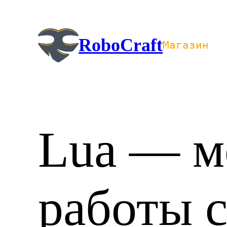
Перейти
к
содержимому
RoboCraft
Магазин
Lua — м
работы 