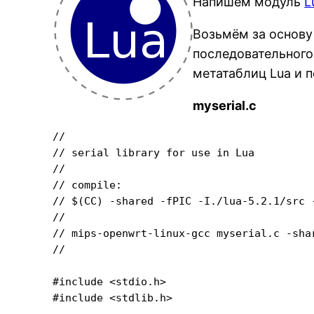
Напишем модуль
L
Возьмём за основу
последовательного
метатаблиц Lua и 
myserial.c
//

// serial library for use in Lua

//

// compile:

// $(CC) -shared -fPIC -I./lua-5.2.1/src -
//

// mips-openwrt-linux-gcc myserial.c -sha
//

#include <stdio.h>

#include <stdlib.h>
