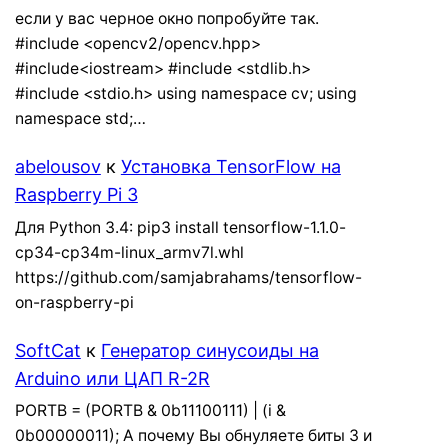
если у вас черное окно попробуйте так.
#include <opencv2/opencv.hpp>
#include<iostream> #include <stdlib.h>
#include <stdio.h> using namespace cv; using
namespace std;…
abelousov
к
Установка TensorFlow на
Raspberry Pi 3
Для Python 3.4: pip3 install tensorflow-1.1.0-
cp34-cp34m-linux_armv7l.whl
https://github.com/samjabrahams/tensorflow-
on-raspberry-pi
SoftCat
к
Генератор синусоиды на
Arduino или ЦАП R-2R
PORTB = (PORTB & 0b11100111) | (i &
0b00000011); А почему Вы обнуляете биты 3 и