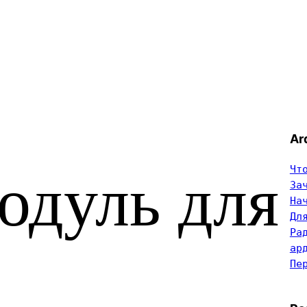
Ar
Чт
одуль для
За
На
Дл
Ра
ар
с
Пе