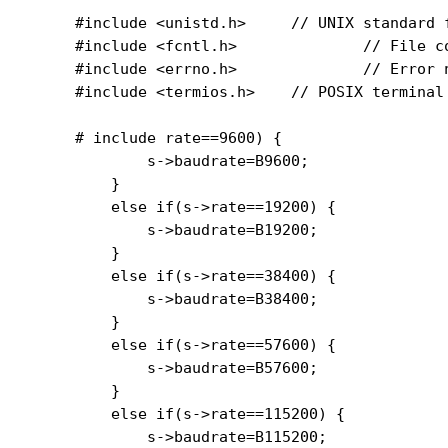
#include <unistd.h> 	// UNIX standard function definitions

#include <fcntl.h> 		// File control definitions

#include <errno.h> 		// Error number definitions

#include <termios.h> 	// POSIX terminal control definitions

# include 
rate==9600) {

        s->baudrate=B9600;

    }

    else if(s->rate==19200) {

        s->baudrate=B19200;

    }

    else if(s->rate==38400) {

        s->baudrate=B38400;

    }

    else if(s->rate==57600) {

        s->baudrate=B57600;

    }

    else if(s->rate==115200) {

        s->baudrate=B115200;
