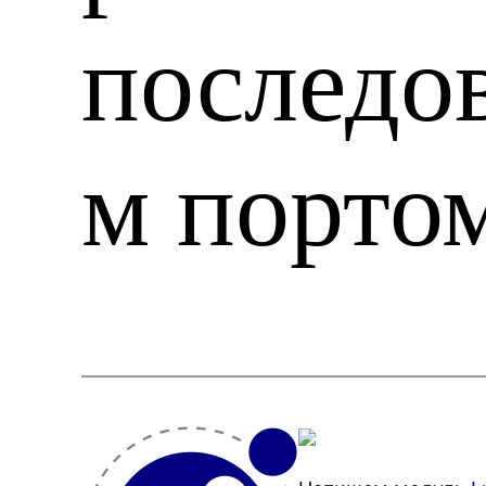
последо
м порто