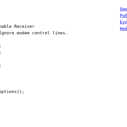
Op
Ро
Бу
able Receiver

Не
gnore modem control lines.







ptions));
