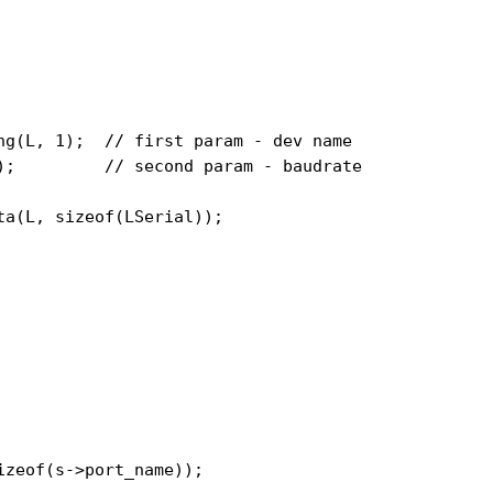
ng(L, 1);  // first param - dev name

);         // second param - baudrate

a(L, sizeof(LSerial));

zeof(s->port_name));
