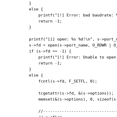
    }

    else {

        printf("[!] Error: bad baudrate: %
        return -1;

    }

    printf("[i] open: %s %d!\n", s->port_n
    s->fd = open(s->port_name, O_RDWR | O_
    if (s->fd == -1) {

        printf("[!] Error: Unable to open
        return -1;

    }

    else {

        fcntl(s->fd, F_SETFL, 0);

        tcgetattr(s->fd, &(s->options));

        memset(&(s->options), 0, sizeof(s
        //-------------------------------