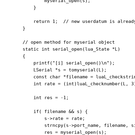
        myserial_open(s);

    }

    return 1;  // new userdatum is already
}

// open method for myserial object

static int serial_open(lua_State *L)

{

    printf("[i] serial_open()\n");

    LSerial *s = tomyserial(L);           
    const char *filename = luaL_checkstri
    int rate = (int)luaL_checknumber(L, 3
    int res = -1;

    if( filename && s) {

        s->rate = rate;

        strncpy(s->port_name, filename, si
        res = myserial_open(s);
