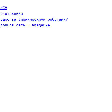
enCV
бототехника
дущее за бионическими роботами?
йронная сеть - введение