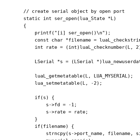
// create serial object by open port

static int ser_open(lua_State *L)

{

    printf("[i] ser_open()\n");

    const char *filename = luaL_checkstri
    int rate = (int)luaL_checknumber(L, 2
    LSerial *s = (LSerial *)lua_newuserdat
    luaL_getmetatable(L, LUA_MYSERIAL);

    lua_setmetatable(L, -2);

    if(s) {

        s->fd = -1;

        s->rate = rate;

    }

    if(filename) {

        strncpy(s->port_name, filename, si