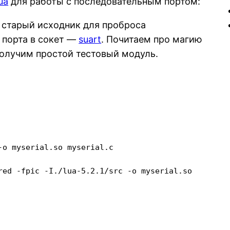
ua
для работы с последовательным портом:
 старый исходник для проброса
 порта в сокет —
suart
. Почитаем про магию
получим простой тестовый модуль.
o myserial.so myserial.c

red -fpic -I./lua-5.2.1/src -o myserial.so
