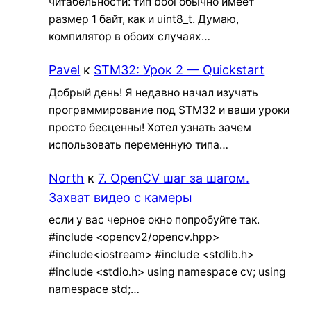
читабельности: тип bool обычно имеет
размер 1 байт, как и uint8_t. Думаю,
компилятор в обоих случаях…
Pavel
к
STM32: Урок 2 — Quickstart
Добрый день! Я недавно начал изучать
программирование под STM32 и ваши уроки
просто бесценны! Хотел узнать зачем
использовать переменную типа…
North
к
7. OpenCV шаг за шагом.
Захват видео с камеры
если у вас черное окно попробуйте так.
#include <opencv2/opencv.hpp>
#include<iostream> #include <stdlib.h>
#include <stdio.h> using namespace cv; using
namespace std;…