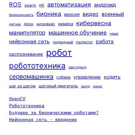
ROS
автоматизация
андроид
swarm
ИК
бионика
видео
военный
версия
балансировать
кибервесна
камера
дрон
интерфейс
датчик
машинное обучение
манипулятор
наше
нейронная сеть
работа
пылесос
подводный
робот
распознавание
робототехника
светодиод
сервомашинка
ходить
управление
собака
шаг за шагом
шаговый двигатель
шилд
юмор
OpenCV
Робототехника
Будущее за бионическими роботами?
Нейронная сеть - введение