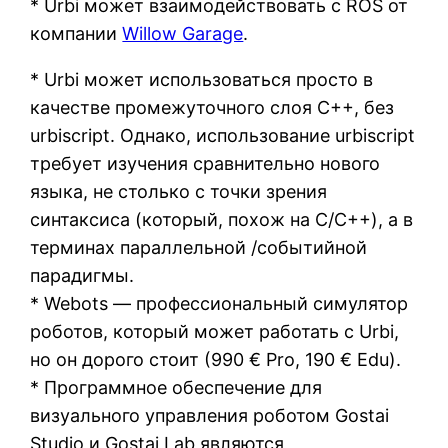
* Urbi может взаимодействовать с ROS от
компании
Willow Garage
.
* Urbi может использоваться просто в
качестве промежуточного слоя C++, без
urbiscript. Однако, использование urbiscript
требует изучения сравнительно нового
языка, не столько с точки зрения
синтаксиса (который, похож на С/C++), а в
терминах параллельной /событийной
парадигмы.
* Webots — профессиональный симулятор
роботов, который может работать с Urbi,
но он дорого стоит (990 € Pro, 190 € Edu).
* Программное обеспечение для
визуального управления роботом Gostai
Studio и Gostai Lab являются