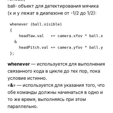
ball- объект для детектирования мячика
(x и y лежат в диапазоне от -1/2 до 1/2):
 whenever (ball.visible) 

 {

     headYaw.val   += camera.xfov * ball.x

   &

     headPitch.val += camera.yfov * ball.y

whenever
— используется для выполнения
связанного кода в цикле до тех пор, пока
условие истинно.
«
&
» — используется для указания того, что
обе команды должны начинаться в одно и
то же время, выполняясь при этом
параллельно.