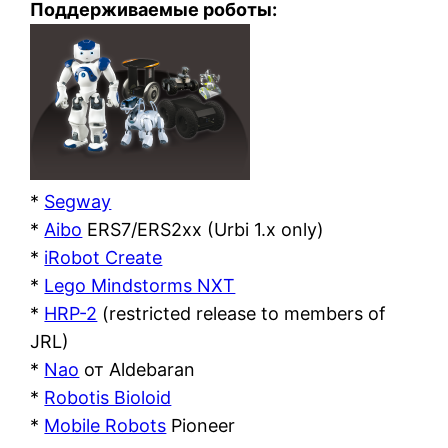
Поддерживаемые роботы:
*
Segway
*
Aibo
ERS7/ERS2xx (Urbi 1.x only)
*
iRobot Create
*
Lego Mindstorms NXT
*
HRP-2
(restricted release to members of
JRL)
*
Nao
от Aldebaran
*
Robotis Bioloid
*
Mobile Robots
Pioneer