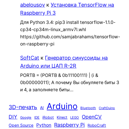
abelousov
к
Установка TensorFlow на
Raspberry Pi 3
Для Python 3.4: pip3 install tensorflow-1.1.0-
cp34-cp34m-linux_armv7l.whl
https://github.com/samjabrahams/tensorflow-
on-raspberry-pi
SoftCat
к
Генератор синусоиды на
Arduino или ЦАП R-2R
PORTB = (PORTB & 0b11100111) | (i &
0b00000011); А почему Вы обнуляете биты 3
и 4, а заполняете биты…
Arduino
3D-печать
AI
Bluetooth
CraftDuino
DIY
OpenCV
iRobot
Kinect
Google
IDE
LEGO
Raspberry Pi
Python
Open Source
RoboCraft