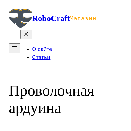
Перейти
к
RoboCraft
Магазин
содержимому
О сайте
Статьи
Проволочная
ардуина