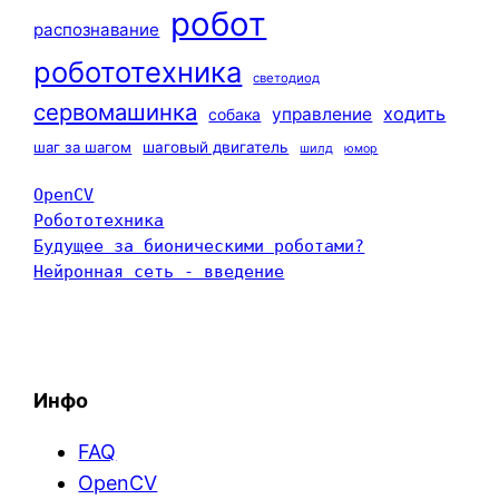
робот
распознавание
робототехника
светодиод
сервомашинка
ходить
управление
собака
шаг за шагом
шаговый двигатель
шилд
юмор
OpenCV
Робототехника
Будущее за бионическими роботами?
Нейронная сеть - введение
Инфо
FAQ
OpenCV