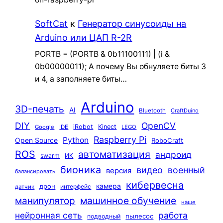
SoftCat
к
Генератор синусоиды на
Arduino или ЦАП R-2R
PORTB = (PORTB & 0b11100111) | (i &
0b00000011); А почему Вы обнуляете биты 3
и 4, а заполняете биты…
Arduino
3D-печать
AI
Bluetooth
CraftDuino
DIY
OpenCV
iRobot
Kinect
Google
IDE
LEGO
Raspberry Pi
Python
Open Source
RoboCraft
ROS
автоматизация
андроид
swarm
ИК
бионика
видео
военный
версия
балансировать
кибервесна
камера
дрон
интерфейс
датчик
машинное обучение
манипулятор
наше
нейронная сеть
работа
пылесос
подводный