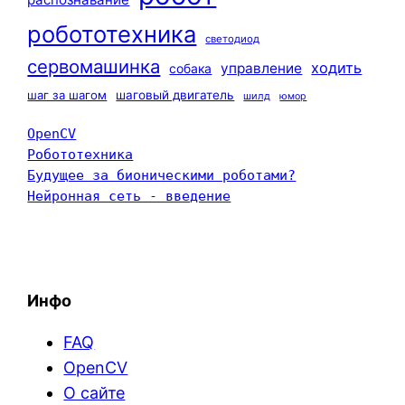
робототехника
светодиод
сервомашинка
ходить
управление
собака
шаг за шагом
шаговый двигатель
шилд
юмор
OpenCV
Робототехника
Будущее за бионическими роботами?
Нейронная сеть - введение
Инфо
FAQ
OpenCV
О сайте