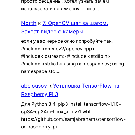
просто бесценны! Хотел узнать зачем
использовать переменную типа…
North
к
7. OpenCV шаг за шагом.
Захват видео с камеры
если у вас черное окно попробуйте так.
#include <opencv2/opencv.hpp>
#include<iostream> #include <stdlib.h>
#include <stdio.h> using namespace cv; using
namespace std;…
abelousov
к
Установка TensorFlow на
Raspberry Pi 3
Для Python 3.4: pip3 install tensorflow-1.1.0-
cp34-cp34m-linux_armv7l.whl
https://github.com/samjabrahams/tensorflow-
on-raspberry-pi