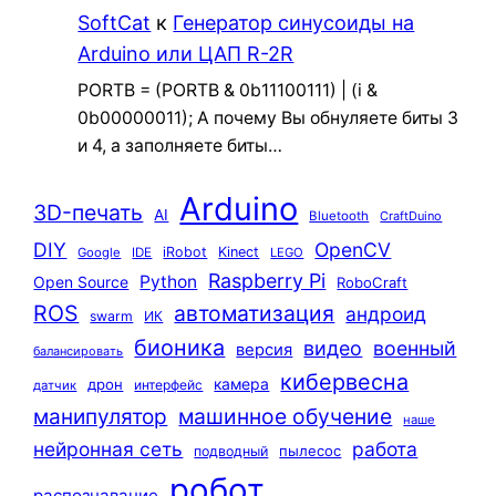
SoftCat
к
Генератор синусоиды на
Arduino или ЦАП R-2R
PORTB = (PORTB & 0b11100111) | (i &
0b00000011); А почему Вы обнуляете биты 3
и 4, а заполняете биты…
Arduino
3D-печать
AI
Bluetooth
CraftDuino
DIY
OpenCV
iRobot
Kinect
Google
IDE
LEGO
Raspberry Pi
Python
Open Source
RoboCraft
ROS
автоматизация
андроид
swarm
ИК
бионика
видео
военный
версия
балансировать
кибервесна
камера
дрон
интерфейс
датчик
машинное обучение
манипулятор
наше
нейронная сеть
работа
пылесос
подводный
робот
распознавание