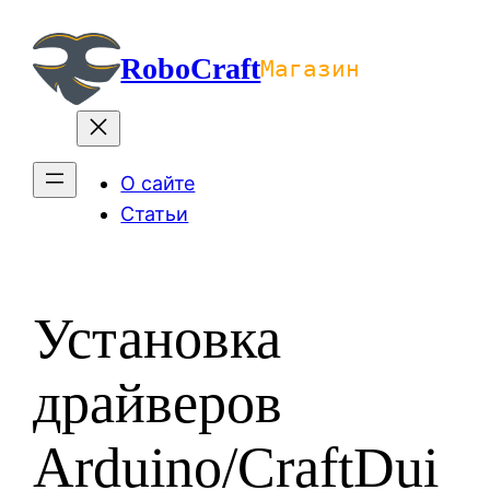
Перейти
к
RoboCraft
Магазин
содержимому
О сайте
Статьи
Установка
драйверов
Arduino/CraftDui