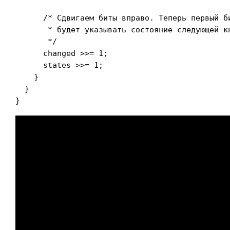
      /* Сдвигаем биты вправо. Теперь первый би
       * будет указывать состояние следующей кн
       */

      changed >>= 1;

      states >>= 1;

    }

  }

}