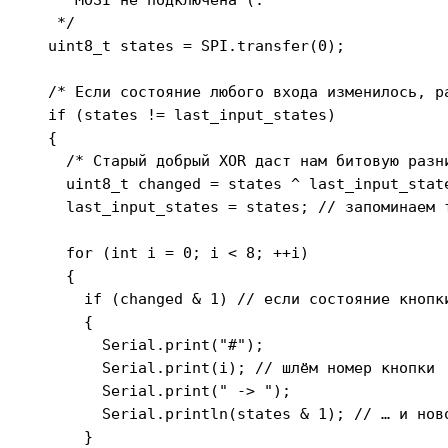
   */

  uint8_t states = SPI.transfer(0);

  /* Если состояние любого входа изменилось, ра
  if (states != last_input_states)

  {

    /* Старый добрый XOR даст нам битовую разн
    uint8_t changed = states ^ last_input_state
    last_input_states = states; // запоминаем т
    for (int i = 0; i < 8; ++i)

    {

      if (changed & 1) // если состояние кнопки
      {

        Serial.print("#");

        Serial.print(i); // шлём номер кнопки

        Serial.print(" -> ");

        Serial.println(states & 1); // … и ново
      }
