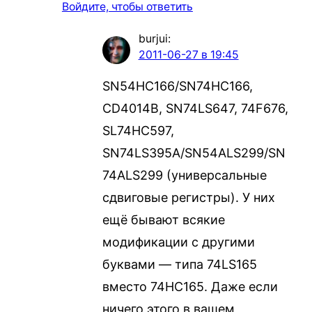
Войдите, чтобы ответить
burjui
:
2011-06-27 в 19:45
SN54HC166/SN74HC166,
CD4014B, SN74LS647, 74F676,
SL74HC597,
SN74LS395A/SN54ALS299/SN
74ALS299 (универсальные
сдвиговые регистры). У них
ещё бывают всякие
модификации с другими
буквами — типа 74LS165
вместо 74HC165. Даже если
ничего этого в вашем