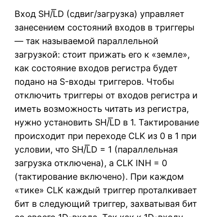
Вход SH/L͞D (сдвиг/загрузка) управляет
занесением состояний входов в триггеры
— так называемой параллельной
загрузкой: стоит прижать его к «земле»,
как состояние входов регистра будет
подано на S-входы триггеров. Чтобы
отключить триггеры от входов регистра и
иметь возможность читать из регистра,
нужно установить SH/L͞D в 1. Тактирование
происходит при переходе CLK из 0 в 1 при
условии, что SH/L͞D = 1 (параллельная
загрузка отключена), а CLK INH = 0
(тактирование включено). При каждом
«тике» CLK каждый триггер проталкивает
бит в следующий триггер, захватывая бит