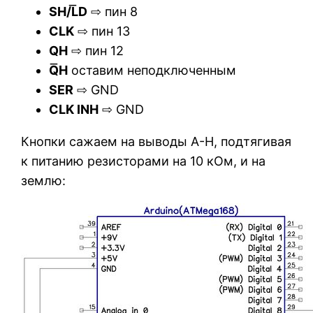
SH/L͞D
⇨ пин 8
CLK
⇨ пин 13
QH
⇨ пин 12
Q͞H
оставим неподключенным
SER
⇨ GND
CLK INH
⇨ GND
Кнопки сажаем на выводы A-H, подтягивая
к питанию резисторами на 10 кОм, и на
землю: