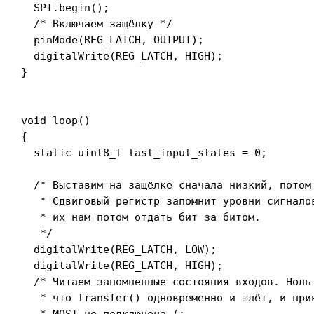
  SPI.begin();

  /* Включаем защёлку */

  pinMode(REG_LATCH, OUTPUT);

  digitalWrite(REG_LATCH, HIGH);

}

void loop()

{

  static uint8_t last_input_states = 0;

  /* Выставим на защёлке сначала низкий, потом 
   * Сдвиговый регистр запомнит уровни сигналов
   * их нам потом отдать бит за битом.

   */

  digitalWrite(REG_LATCH, LOW);

  digitalWrite(REG_LATCH, HIGH);

  /* Читаем запомненные состояния входов. Ноль 
   * что transfer() одновременно и шлёт, и прин
   * MOSI не подключена (:
