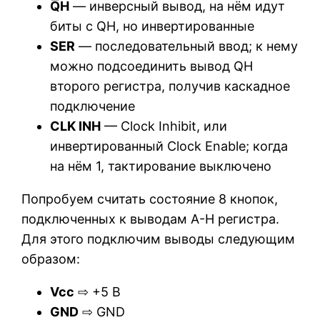
Q͞H
— инверсный вывод, на нём идут
биты с QH, но инвертированные
SER
— последовательный ввод; к нему
можно подсоединить вывод QH
второго регистра, получив каскадное
подключение
CLK INH
— Clock Inhibit, или
инвертированный Clock Enable; когда
на нём 1, тактирование выключено
Попробуем считать состояние 8 кнопок,
подключенных к выводам A-H регистра.
Для этого подключим выводы следующим
образом:
Vcc
⇨ +5 В
GND
⇨ GND