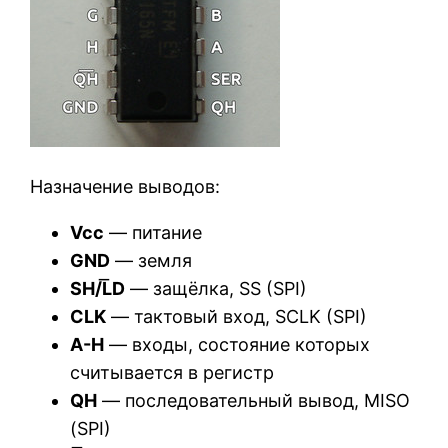
Назначение выводов:
Vcc
— питание
GND
— земля
SH/L͞D
— защёлка, SS (SPI)
CLK
— тактовый вход, SCLK (SPI)
A-H
— входы, состояние которых
считывается в регистр
QH
— последовательный вывод, MISO
(SPI)