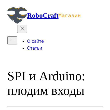
Перейти
к
RoboCraft
Магазин
содержимому
О сайте
Статьи
SPI и Arduino:
плодим входы