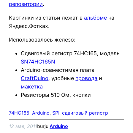
репозитории
.
Картинки из статьи лежат в
альбоме
на
Яндекс.Фотках.
Использовалось железо:
Сдвиговый регистр 74HC165, модель
SN74HC165N
Arduino-совместимая плата
CraftDuino
, удобные
провода
и
макетка
Резисторы 510 Ом, кнопки
74HC165
, 
Arduino
, 
SPI
, 
сдвиговый регистр
12 мая, 2011
burjui
Arduino