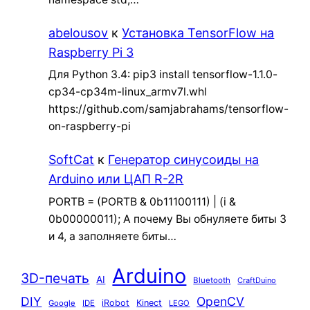
abelousov
к
Установка TensorFlow на
Raspberry Pi 3
Для Python 3.4: pip3 install tensorflow-1.1.0-
cp34-cp34m-linux_armv7l.whl
https://github.com/samjabrahams/tensorflow-
on-raspberry-pi
SoftCat
к
Генератор синусоиды на
Arduino или ЦАП R-2R
PORTB = (PORTB & 0b11100111) | (i &
0b00000011); А почему Вы обнуляете биты 3
и 4, а заполняете биты…
Arduino
3D-печать
AI
Bluetooth
CraftDuino
DIY
OpenCV
iRobot
Kinect
Google
IDE
LEGO