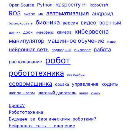
Raspberry Pi
Python
Open Source
RoboCraft
ROS
автоматизация
андроид
swarm
ИК
бионика
видео
военный
версия
балансировать
кибервесна
камера
дрон
интерфейс
датчик
машинное обучение
манипулятор
наше
нейронная сеть
работа
пылесос
подводный
робот
распознавание
робототехника
светодиод
сервомашинка
ходить
управление
собака
шаг за шагом
шаговый двигатель
шилд
юмор
OpenCV
Робототехника
Будущее за бионическими роботами?
Нейронная сеть - введение