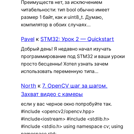
Преимуществ нет, за исключением
читабельности: тип bool обычно имеет
размер 1 байт, как и uint8_t. Думаю,
компилятор в обоих случаях…
Pavel
к
STM32: Урок 2 — Quickstart
Добрый день! Я недавно начал изучать
программирование под STM32 и ваши уроки
просто бесценны! Хотел узнать зачем
использовать переменную типа…
North
к
7. OpenCV шаг за шагом.
Захват видео с камеры
если у вас черное окно попробуйте так.
#include <opencv2/opencv.hpp>
#include<iostream> #include <stdlib.h>
#include <stdio.h> using namespace cv; using
namespace std;…