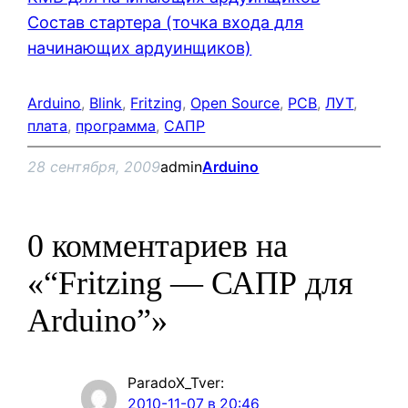
Состав стартера (точка входа для
начинающих ардуинщиков)
Arduino
, 
Blink
, 
Fritzing
, 
Open Source
, 
PCB
, 
ЛУТ
, 
плата
, 
программа
, 
САПР
28 сентября, 2009
admin
Arduino
0 комментариев на
«“Fritzing — САПР для
Arduino”»
ParadoX_Tver
:
2010-11-07 в 20:46