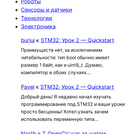
Роботы
Сенсоры и датчики
Технологии
Электроника
burjui
к
STM32: Урок 2 — Quickstart
Преимуществ нет, за исключением
читабельности: тип bool обычно имеет
размер 1 байт, как и uint8_t. Думаю,
компилятор в обоих случаях…
Pavel
к
STM32: Урок 2 — Quickstart
Добрый день! Я недавно начал изучать
программирование под STM32 и ваши уроки
просто бесценны! Хотел узнать зачем
использовать переменную типа…
North
к
7. OpenCV шаг за шагом.