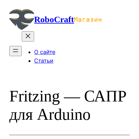
Перейти
к
RoboCraft
Магазин
содержимому
О сайте
Статьи
Fritzing — САПР
для Arduino