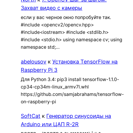
Захват видео с камеры
если у вас черное окно попробуйте так.
#include <opencv2/opencv.hpp>
#include<iostream> #include <stdlib.h>
#include <stdio.h> using namespace cv; using
namespace std;…
abelousov
к
Установка TensorFlow на
Raspberry Pi 3
Для Python 3.4: pip3 install tensorflow-1.1.0-
cp34-cp34m-linux_armv7l.whl
https://github.com/samjabrahams/tensorflow-
on-raspberry-pi
SoftCat
к
Генератор синусоиды на
Arduino или ЦАП R-2R