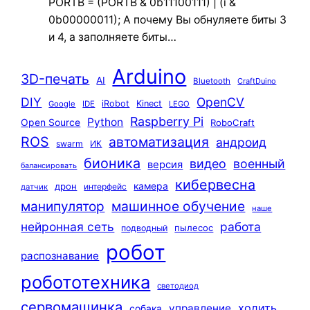
PORTB = (PORTB & 0b11100111) | (i &
0b00000011); А почему Вы обнуляете биты 3
и 4, а заполняете биты…
Arduino
3D-печать
AI
Bluetooth
CraftDuino
DIY
OpenCV
iRobot
Kinect
Google
IDE
LEGO
Raspberry Pi
Python
Open Source
RoboCraft
ROS
автоматизация
андроид
swarm
ИК
бионика
видео
военный
версия
балансировать
кибервесна
камера
дрон
интерфейс
датчик
машинное обучение
манипулятор
наше
нейронная сеть
работа
пылесос
подводный
робот
распознавание
робототехника
светодиод
сервомашинка
ходить
управление
собака