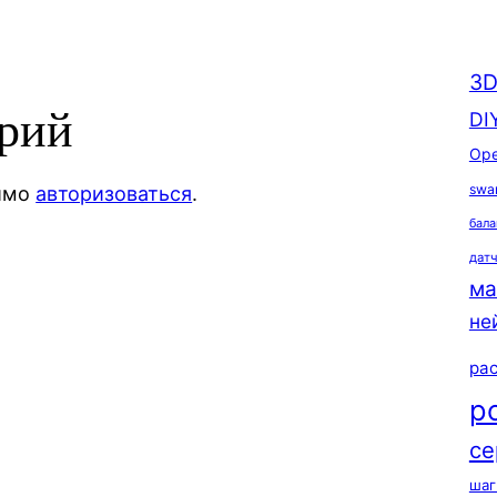
3D
арий
DI
Ope
swa
димо
авторизоваться
.
бала
дат
ма
не
ра
р
се
шаг