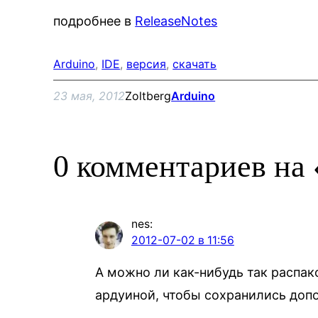
подробнее в
ReleaseNotes
Arduino
, 
IDE
, 
версия
, 
скачать
23 мая, 2012
Zoltberg
Arduino
0 комментариев на 
nes
:
2012-07-02 в 11:56
А можно ли как-нибудь так распак
ардуиной, чтобы сохранились доп