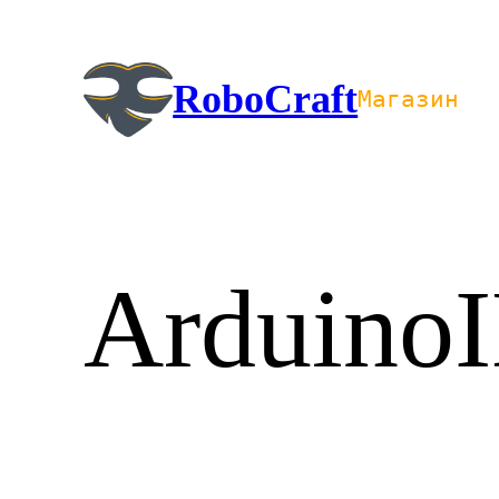
Перейти
к
содержимому
RoboCraft
Магазин
ArduinoI