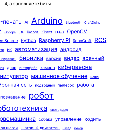
4, а заполняете биты…
Arduino
-печать
AI
Bluetooth
CraftDuino
Y
OpenCV
iRobot
Kinect
Google
IDE
LEGO
ROS
Raspberry Pi
Python
n Source
RoboCraft
автоматизация
андроид
rm
ИК
бионика
видео
военный
версия
нсировать
кибервесна
камера
дрон
интерфейс
чик
машинное обучение
нипулятор
наше
йронная сеть
работа
пылесос
подводный
робот
спознавание
обототехника
светодиод
рвомашинка
ходить
управление
собака
 за шагом
шаговый двигатель
шилд
юмор