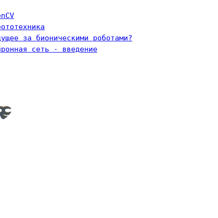
enCV
бототехника
дущее за бионическими роботами?
йронная сеть - введение