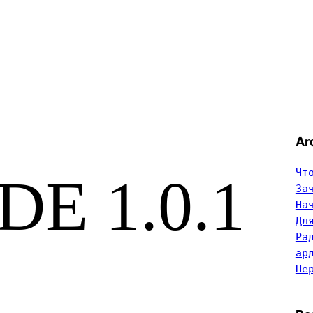
Ar
Чт
DE 1.0.1
За
На
Дл
Ра
ар
Пе