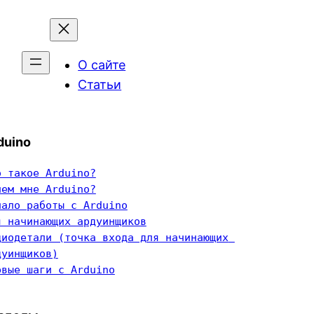
О сайте
Статьи
duino
о такое Arduino?
чем мне Arduino?
чало работы с Arduino
я начинающих ардуинщиков
диодетали (точка входа для начинающих 
дуинщиков)
рвые шаги с Arduino