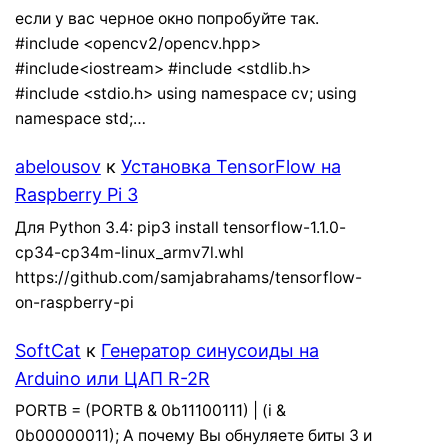
если у вас черное окно попробуйте так.
#include <opencv2/opencv.hpp>
#include<iostream> #include <stdlib.h>
#include <stdio.h> using namespace cv; using
namespace std;…
abelousov
к
Установка TensorFlow на
Raspberry Pi 3
Для Python 3.4: pip3 install tensorflow-1.1.0-
cp34-cp34m-linux_armv7l.whl
https://github.com/samjabrahams/tensorflow-
on-raspberry-pi
SoftCat
к
Генератор синусоиды на
Arduino или ЦАП R-2R
PORTB = (PORTB & 0b11100111) | (i &
0b00000011); А почему Вы обнуляете биты 3 и