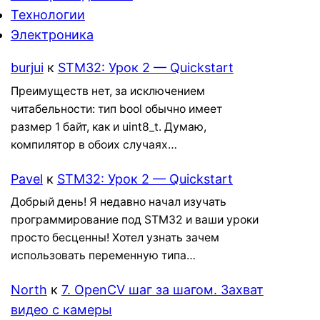
Технологии
Электроника
burjui
к
STM32: Урок 2 — Quickstart
Преимуществ нет, за исключением
читабельности: тип bool обычно имеет
размер 1 байт, как и uint8_t. Думаю,
компилятор в обоих случаях…
Pavel
к
STM32: Урок 2 — Quickstart
Добрый день! Я недавно начал изучать
программирование под STM32 и ваши уроки
просто бесценны! Хотел узнать зачем
использовать переменную типа…
North
к
7. OpenCV шаг за шагом. Захват
видео с камеры