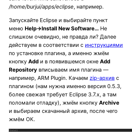
/home/burjui/apps/eclipse
, например.
Запускайте Eclipse и выбирайте пункт
меню
Help→Install New Software…
Не
слишком очевидно, не правда ли? Далее
действуем в соответствии с
инструкциями
по установке плагина, а именно жмём
кнопку
Add
и в появившемся окне
Add
Repository
вписываем имя плагина —
например, ARM Plugin. Качаем
zip-архив
с
плагином (нам нужна именно версия 0.5.3,
более свежая требует Eclipse 3.7.x, а там
поломали отладку), жмём кнопку
Archive
и выбираем скачанный архив, после чего
жмём ОК.