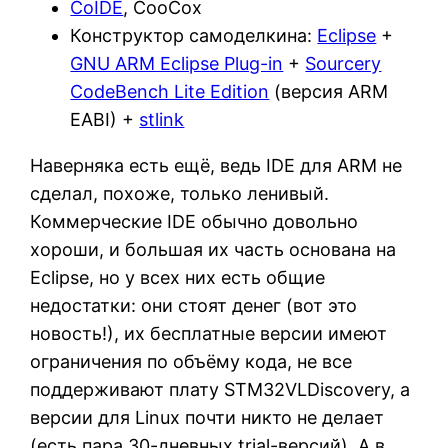
CoIDE
, CooCox
Конструктор самоделкина:
Eclipse
+
GNU ARM Eclipse Plug-in
+
Sourcery
CodeBench Lite Edition
(версия ARM
EABI) +
stlink
Наверняка есть ещё, ведь IDE для ARM не
сделал, похоже, только ленивый.
Коммерческие IDE обычно довольно
хороши, и большая их часть основана на
Eclipse, но у всех них есть общие
недостатки: они стоят денег (вот это
новость!), их бесплатные версии имеют
ограничения по объёму кода, не все
поддерживают плату STM32VLDiscovery, а
версии для Linux почти никто не делает
(есть пара 30-дневных trial-версий). А в