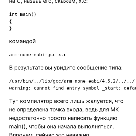
на C, назвав его, скажем, x.c:
int main()

{

}
командой
arm-none-eabi-gcc x.c
В результате вы увидите сообщение типа:
/usr/bin/../lib/gcc/arm-none-eabi/4.5.2/../../.
warning: cannot find entry symbol _start; defa
Тут компилятор всего лишь жалуется, что
не определена точка входа, ведь для МК
недостаточно просто написать функцию
main(), чтобы она начала выполняться.
Впрочем, сейчас это неважно.