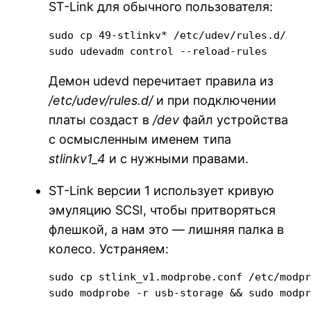
ST-Link для обычного пользователя:
sudo cp 49-stlinkv* /etc/udev/rules.d/

sudo udevadm control --reload-rules
Демон udevd перечитает правила из
/etc/udev/rules.d/
и при подключении
платы создаст в
/dev
файл устройства
с осмысленным именем типа
stlinkv1_4
и с нужными правами.
ST-Link версии 1 использует кривую
эмуляцию SCSI, чтобы притворяться
флешкой, а нам это — лишняя палка в
колесо. Устраняем:
sudo cp stlink_v1.modprobe.conf /etc/modpr
sudo modprobe -r usb-storage && sudo modp