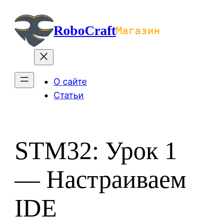
Перейти
к
RoboCraft
Магазин
содержимому
О сайте
Статьи
STM32: Урок 1
— Настраиваем
IDE