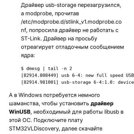
Драйвер usb-storage перезагрузился,
а modprobe, прочитав
/etc/modprobe.d/stlink_v1.modprobe.co
nf, попросила драйвер не работать с
ST-Link. Драйвер на просьбу
отреагирует отладочным сообщением
ядра:
$ dmesg | tail -n 2

[82914.808449] usb 6-4: new full speed USB
[82914.981001] usb-storage 6-4:1.0: devic
А в Windows потребуется немного
шаманства, чтобы установить
драйвер
WinUSB
, необходимый для работы libusb в
этой ОС. Подключите плату
STM32VLDiscovery, далее скачайте