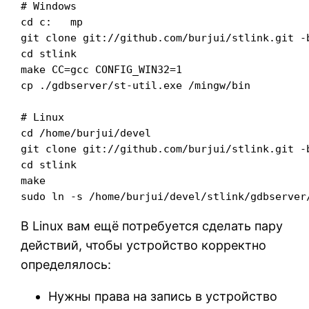
# Windows

cd c:	mp

git clone git://github.com/burjui/stlink.git -b
cd stlink

make CC=gcc CONFIG_WIN32=1

cp ./gdbserver/st-util.exe /mingw/bin

# Linux

cd /home/burjui/devel

git clone git://github.com/burjui/stlink.git -b
cd stlink

make

sudo ln -s /home/burjui/devel/stlink/gdbserver
В Linux вам ещё потребуется сделать пару
действий, чтобы устройство корректно
определялось:
Нужны права на запись в устройство