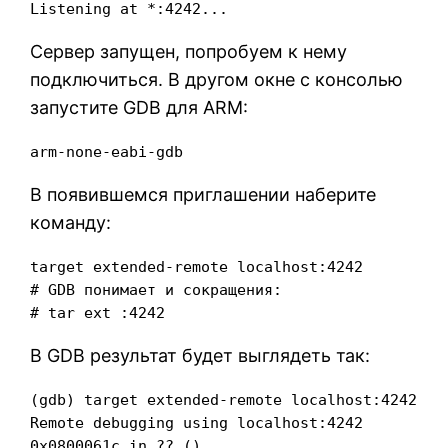
Listening at *:4242...
Сервер запущен, попробуем к нему
подключиться. В другом окне с консолью
запустите GDB для ARM:
arm-none-eabi-gdb
В появившемся приглашении наберите
команду:
target extended-remote localhost:4242

# GDB понимает и сокращения:

# tar ext :4242
В GDB результат будет выглядеть так:
(gdb) target extended-remote localhost:4242

Remote debugging using localhost:4242

0x0800061c in ?? ()
