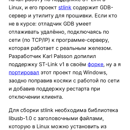
Linux, и его проект
stlink
содержит GDB-
сервер и утилиту для прошивки. Если кто
не в курсе: отладчик GDB умеет
отлаживать удалённо, подключаясь по
сети (по TCP/IP) к программе-серверу,
которая работает с реальным железом.
Разработчик Karl Palsson допилил
поддержку ST-Link v1 в своём
форке
, ну а я
портировал
этот проект под Windows,
заодно поправив косяки с работой по сети
и добавив поддержку рестарта при
отключении клиента.
Для сборки stlink необходима библиотека
libusb-1.0 с заголовочными файлами,
которую в Linux можно установить из