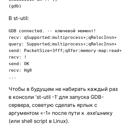
(gdb)
В st-util:
GDB connected. -- ключевой момент!

recv: qSupported:multiprocess+;qRelocInsn+

query: Supported;multiprocess+;qRelocInsn+

send: PacketSize=3fff;qXfer:memory-map:read+

recv: !

send: OK

recv: Hg0

...
Чтобы в будущем не набирать каждый раз
в консоли ‘st-util -1’ для запуска GDB-
сервера, советую сделать ярлык с
аргументом «-1» после пути к .exe’шнику
(или shell script в Linux).