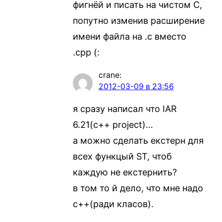
фигнёй и писать на чистом C,
попутно изменив расширение
имени файла на .c вместо
.cpp (:
crane
:
2012-03-09 в 23:56
я сразу написал что IAR
6.21(c++ project)…
а можно сделать екстерн для
всех функцый ST, чтоб
каждую не екстернить?
в том то й дело, что мне надо
с++(ради класов).