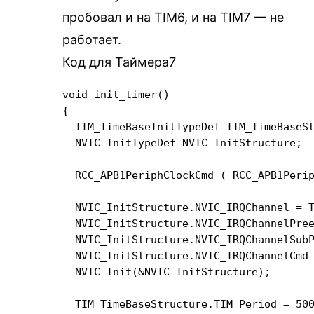
пробовал и на TIM6, и на TIM7 — не
работает.
Код для Таймера7
void init_timer()

{

  TIM_TimeBaseInitTypeDef TIM_TimeBaseSt
  NVIC_InitTypeDef NVIC_InitStructure;

  RCC_APB1PeriphClockCmd ( RCC_APB1Perip
  NVIC_InitStructure.NVIC_IRQChannel = T
  NVIC_InitStructure.NVIC_IRQChannelPree
  NVIC_InitStructure.NVIC_IRQChannelSubP
  NVIC_InitStructure.NVIC_IRQChannelCmd 
  NVIC_Init(&NVIC_InitStructure);

  TIM_TimeBaseStructure.TIM_Period = 500