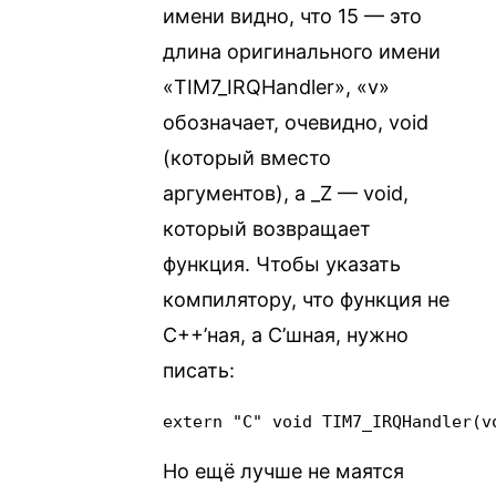
имени видно, что 15 — это
длина оригинального имени
«TIM7_IRQHandler», «v»
обозначает, очевидно, void
(который вместо
аргументов), а _Z — void,
который возвращает
функция. Чтобы указать
компилятору, что функция не
C++’ная, а C’шная, нужно
писать:
extern "C" void TIM7_IRQHandler(v
Но ещё лучше не маятся