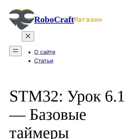
Перейти
к
RoboCraft
Магазин
содержимому
О сайте
Статьи
STM32: Урок 6.1
— Базовые
таймеры