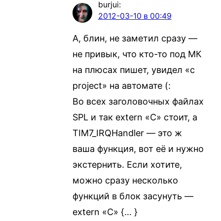
burjui
:
2012-03-10 в 00:49
А, блин, не заметил сразу —
не привык, что кто-то под МК
на плюсах пишет, увидел «с
project» на автомате (:
Во всех заголовочных файлах
SPL и так extern «C» стоит, а
TIM7_IRQHandler — это ж
ваша функция, вот её и нужно
экстернить. Если хотите,
можно сразу несколько
функций в блок засунуть —
extern «C» {… }