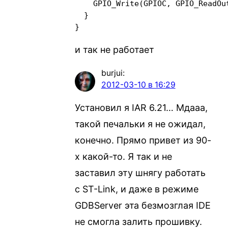
    GPIO_Write(GPIOC, GPIO_ReadOu
  }

}
и так не работает
burjui
:
2012-03-10 в 16:29
Установил я IAR 6.21… Мдааа,
такой печальки я не ожидал,
конечно. Прямо привет из 90-
х какой-то. Я так и не
заставил эту шнягу работать
с ST-Link, и даже в режиме
GDBServer эта безмозглая IDE
не смогла залить прошивку.