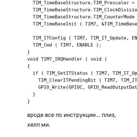
  TIM_TimeBaseStructure.TIM_Prescaler = 
  TIM_TimeBaseStructure.TIM_ClockDivisio
  TIM_TimeBaseStructure.TIM_CounterMode =
  TIM_TimeBaseInit ( TIM7, &TIM_TimeBase
  TIM_ITConfig ( TIM7, TIM_IT_Update, EN
  TIM_Cmd ( TIM7, ENABLE );

}

void TIM7_IRQHandler ( void )

{

  if ( TIM_GetITStatus ( TIM7, TIM_IT_Up
    TIM_ClearITPendingBit ( TIM7, TIM_IT
    GPIO_Write(GPIOC, GPIO_ReadOutputDat
  }

вроде все по инструкции… плиз,
хелп ми.