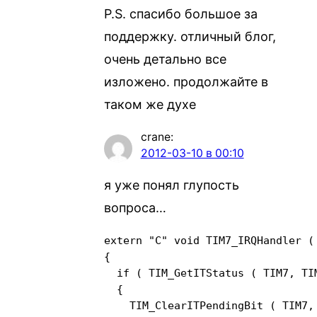
P.S. спасибо большое за
поддержку. отличный блог,
очень детально все
изложено. продолжайте в
таком же духе
crane
:
2012-03-10 в 00:10
я уже понял глупость
вопроса…
extern "C" void TIM7_IRQHandler ( 
{

  if ( TIM_GetITStatus ( TIM7, TI
  {

    TIM_ClearITPendingBit ( TIM7, 