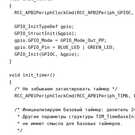
{

  RCC_APB2PeriphClockCmd(RCC_APB2Periph_GPIOC, 
  GPIO_InitTypeDef gpio;

  GPIO_StructInit(&gpio);

  gpio.GPIO_Mode = GPIO_Mode_Out_PP;

  gpio.GPIO_Pin = BLUE_LED | GREEN_LED;

  GPIO_Init(GPIOC, &gpio);

}

void init_timer()

{

  /* Не забываем затактировать таймер */

  RCC_APB1PeriphClockCmd(RCC_APB1Periph_TIM6, E
  /* Инициализируем базовый таймер: делитель 24
   * Другие параметры структуры TIM_TimeBaseIni
   * не имеют смысла для базовых таймеров.

   */
