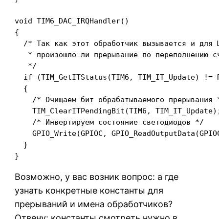
void TIM6_DAC_IRQHandler()

{

  /* Так как этот обработчик вызывается и для Ц
   * произошло ли прерывание по переполнению сч
   */

  if (TIM_GetITStatus(TIM6, TIM_IT_Update) != R
  {

    /* Очищаем бит обрабатываемого прерывания *
    TIM_ClearITPendingBit(TIM6, TIM_IT_Update);
    /* Инвертируем состояние светодиодов */

    GPIO_Write(GPIOC, GPIO_ReadOutputData(GPIOC
  }

}
Возможно, у вас возник вопрос: а где
узнать конкретные константы для
прерываний и имена обработчиков?
Отвечу: константы смотреть нужно в