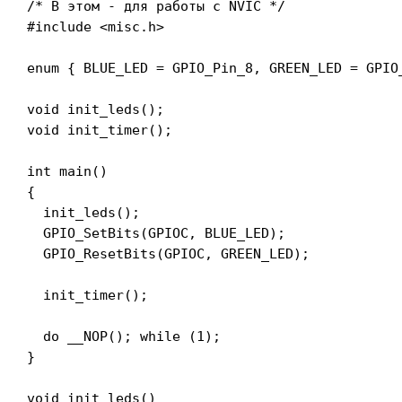
/* В этом - для работы с NVIC */

#include <misc.h>

enum { BLUE_LED = GPIO_Pin_8, GREEN_LED = GPIO_
void init_leds();

void init_timer();

int main()

{

  init_leds();

  GPIO_SetBits(GPIOC, BLUE_LED);

  GPIO_ResetBits(GPIOC, GREEN_LED);

  init_timer();

  do __NOP(); while (1);

}

void init_leds()
