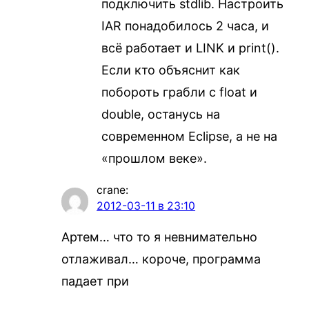
подключить stdlib. Настроить
IAR понадобилось 2 часа, и
всё работает и LINK и print().
Если кто объяснит как
побороть грабли с float и
double, останусь на
современном Eclipse, а не на
«прошлом веке».
crane
:
2012-03-11 в 23:10
Артем… что то я невнимательно
отлаживал… короче, программа
падает при