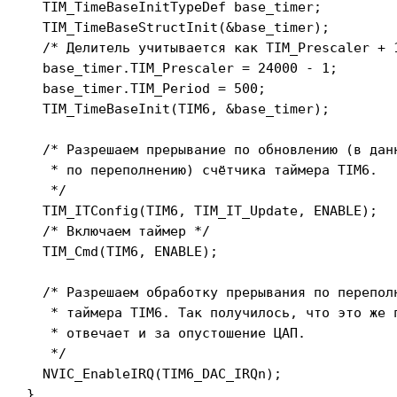
  TIM_TimeBaseInitTypeDef base_timer;

  TIM_TimeBaseStructInit(&base_timer);

  /* Делитель учитывается как TIM_Prescaler + 1
  base_timer.TIM_Prescaler = 24000 - 1;

  base_timer.TIM_Period = 500;

  TIM_TimeBaseInit(TIM6, &base_timer);

  /* Разрешаем прерывание по обновлению (в данн
   * по переполнению) счётчика таймера TIM6.

   */

  TIM_ITConfig(TIM6, TIM_IT_Update, ENABLE);

  /* Включаем таймер */

  TIM_Cmd(TIM6, ENABLE);

  /* Разрешаем обработку прерывания по переполн
   * таймера TIM6. Так получилось, что это же п
   * отвечает и за опустошение ЦАП.

   */

  NVIC_EnableIRQ(TIM6_DAC_IRQn);

}
