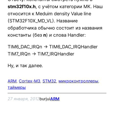
stm32f10x.h
, с учётом категории МК. Наш
относится к Meduim density Value line
(STM32F10X_MD_VL). Название
обработчика обычно состоит из названия
константы (без
n
) и слова Handler:
TIM6_DAC_IRQn → TIM6_DAC_IRQHandler
TIM7_IRQn → TIM7_IRQHandler
Ну, и так далее.
ARM
, 
Cortex-M3
, 
STM32
, 
микроконтроллеры
, 
таймеры
27 января, 2012
burjui
ARM