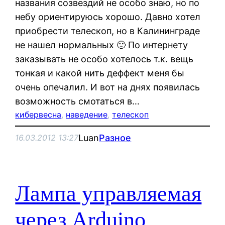
названия созвездий не особо знаю, но по
небу ориентируюсь хорошо. Давно хотел
приобрести телескоп, но в Калининграде
не нашел нормальных 🙁 По интернету
заказывать не особо хотелось т.к. вещь
тонкая и какой нить деффект меня бы
очень опечалил. И вот на днях появилась
возможность смотаться в…
кибервесна
, 
наведение
, 
телескоп
Luan
Разное
16.03.2012 13:27
Лампа управляемая
через Arduino