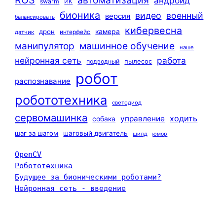
ROS
автоматизация
андроид
swarm
ИК
бионика
видео
военный
версия
балансировать
кибервесна
камера
дрон
интерфейс
датчик
машинное обучение
манипулятор
наше
нейронная сеть
работа
пылесос
подводный
робот
распознавание
робототехника
светодиод
сервомашинка
ходить
управление
собака
шаг за шагом
шаговый двигатель
шилд
юмор
OpenCV
Робототехника
Будущее за бионическими роботами?
Нейронная сеть - введение