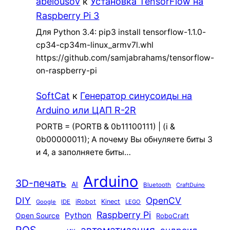
abelousov
к
Установка TensorFlow на
Raspberry Pi 3
Для Python 3.4: pip3 install tensorflow-1.1.0-
cp34-cp34m-linux_armv7l.whl
https://github.com/samjabrahams/tensorflow-
on-raspberry-pi
SoftCat
к
Генератор синусоиды на
Arduino или ЦАП R-2R
PORTB = (PORTB & 0b11100111) | (i &
0b00000011); А почему Вы обнуляете биты 3
и 4, а заполняете биты…
Arduino
3D-печать
AI
Bluetooth
CraftDuino
DIY
OpenCV
iRobot
Kinect
Google
IDE
LEGO
Raspberry Pi
Python
Open Source
RoboCraft