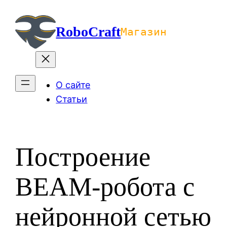
Перейти
к
RoboCraft
Магазин
содержимому
О сайте
Статьи
Построение
BEAM-робота с
нейронной сетью