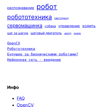
робот
распознавание
робототехника
светодиод
сервомашинка
ходить
управление
собака
шаг за шагом
шаговый двигатель
шилд
юмор
OpenCV
Робототехника
Будущее за бионическими роботами?
Нейронная сеть - введение
Инфо
FAQ
OpenCV