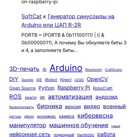
on-raspberry-pi
SoftCat
к
Генератор синусоиды на
Arduino или ЦАП R-2R
PORTB = (PORTB & 0b11100111) | (i &
0b00000011); А почему Вы обнуляете биты 3
и 4, а заполняете биты…
Arduino
3D-печать
AI
Bluetooth
CraftDuino
DIY
OpenCV
iRobot
Kinect
Google
IDE
LEGO
Raspberry Pi
Python
Open Source
RoboCraft
ROS
автоматизация
андроид
swarm
ИК
бионика
видео
военный
версия
балансировать
кибервесна
камера
дрон
интерфейс
датчик
машинное обучение
манипулятор
наше
нейронная сеть
работа
пылесос
подводный