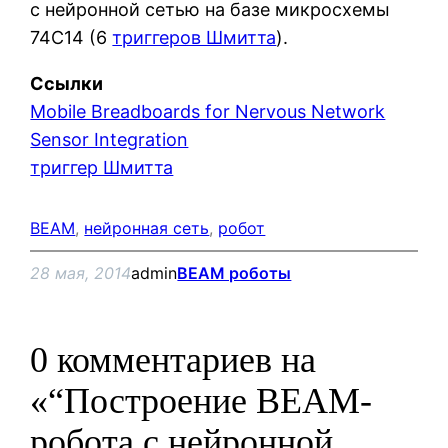
с нейронной сетью на базе микросхемы
74C14 (6
триггеров Шмитта
).
Ссылки
Mobile Breadboards for Nervous Network
Sensor Integration
триггер Шмитта
BEAM
, 
нейронная сеть
, 
робот
28 мая, 2014
admin
BEAM роботы
0 комментариев на
«“Построение BEAM-
робота с нейронной