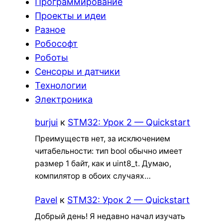
Программирование
Проекты и идеи
Разное
Робософт
Роботы
Сенсоры и датчики
Технологии
Электроника
burjui
к
STM32: Урок 2 — Quickstart
Преимуществ нет, за исключением
читабельности: тип bool обычно имеет
размер 1 байт, как и uint8_t. Думаю,
компилятор в обоих случаях…
Pavel
к
STM32: Урок 2 — Quickstart
Добрый день! Я недавно начал изучать