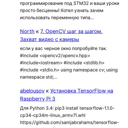
программирование под STM32 и ваши уроки
просто бесценны! Хотел узнать зачем
использовать переменную типа…
North
к
7. OpenCV шаг за шагом.
Захват видео с камеры
если у вас черное окно попробуйте так.
#include <opencv2/opencv.hpp>
#include<iostream> #include <stdlib.h>
#include <stdio.h> using namespace cv; using
namespace std;…
abelousov
к
Установка TensorFlow на
Raspberry Pi 3
Для Python 3.4: pip3 install tensorflow-1.1.0-
cp34-cp34m-linux_armv7l.whl
https://github.com/samjabrahams/tensorflow-