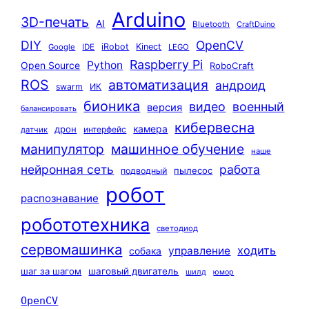
Arduino
3D-печать
AI
Bluetooth
CraftDuino
DIY
OpenCV
iRobot
Kinect
Google
IDE
LEGO
Raspberry Pi
Python
Open Source
RoboCraft
ROS
автоматизация
андроид
swarm
ИК
бионика
видео
военный
версия
балансировать
кибервесна
камера
дрон
интерфейс
датчик
машинное обучение
манипулятор
наше
нейронная сеть
работа
пылесос
подводный
робот
распознавание
робототехника
светодиод
сервомашинка
ходить
управление
собака
шаг за шагом
шаговый двигатель
шилд
юмор
OpenCV