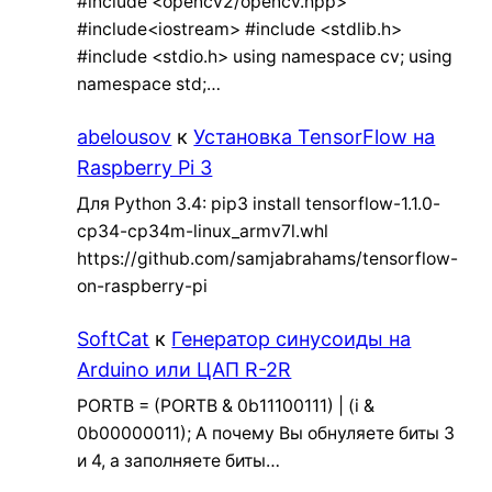
#include <opencv2/opencv.hpp>
#include<iostream> #include <stdlib.h>
#include <stdio.h> using namespace cv; using
namespace std;…
abelousov
к
Установка TensorFlow на
Raspberry Pi 3
Для Python 3.4: pip3 install tensorflow-1.1.0-
cp34-cp34m-linux_armv7l.whl
https://github.com/samjabrahams/tensorflow-
on-raspberry-pi
SoftCat
к
Генератор синусоиды на
Arduino или ЦАП R-2R
PORTB = (PORTB & 0b11100111) | (i &
0b00000011); А почему Вы обнуляете биты 3
и 4, а заполняете биты…