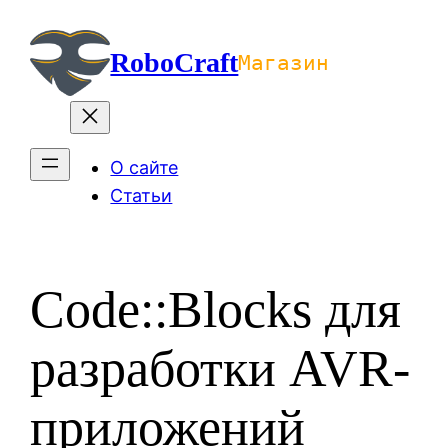
Перейти
к
RoboCraft
Магазин
содержимому
О сайте
Статьи
Code::Blocks для
разработки AVR-
приложений