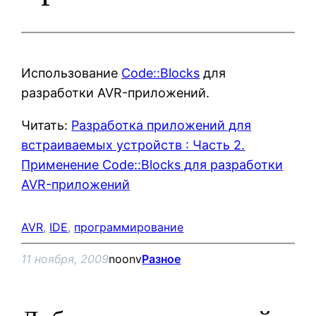
Использование
Code::Blocks
для
разработки AVR-приложений.
Читать:
Разработка приложений для
встраиваемых устройств : Часть 2.
Применение Code::Blocks для разработки
AVR-приложений
AVR
, 
IDE
, 
программирование
11 ноября, 2009
noonv
Разное