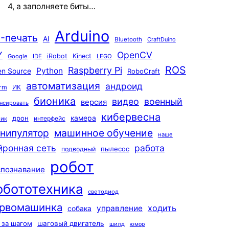
4, а заполняете биты…
Arduino
-печать
AI
Bluetooth
CraftDuino
Y
OpenCV
iRobot
Kinect
Google
IDE
LEGO
ROS
Raspberry Pi
Python
n Source
RoboCraft
автоматизация
андроид
rm
ИК
бионика
видео
военный
версия
нсировать
кибервесна
камера
дрон
интерфейс
чик
машинное обучение
нипулятор
наше
йронная сеть
работа
пылесос
подводный
робот
спознавание
обототехника
светодиод
рвомашинка
ходить
управление
собака
 за шагом
шаговый двигатель
шилд
юмор