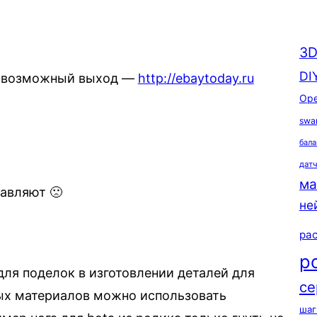
3D
DI
т возможный выход —
http://ebaytoday.ru
Ope
swa
бала
дат
ма
тавляют 🙁
не
ра
р
ля поделок в изготовлении деталей для
се
ных материалов можно использовать
шаг