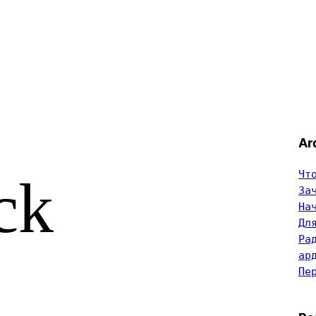
Ar
Чт
ck
За
На
Дл
Ра
ар
Пе