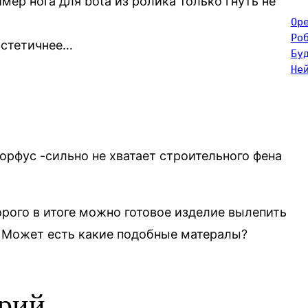
ер нога для bota из ролика только гнуть не
Op
Ро
 эстетичнее…
Бу
Не
рфус -сильно не хватает строительного фена
орого в итоге можно готовое изделие вылепить
. Может есть какие подобные матералы?
арий