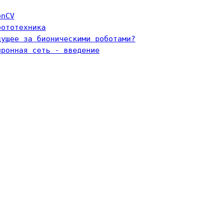
enCV
бототехника
дущее за бионическими роботами?
йронная сеть - введение