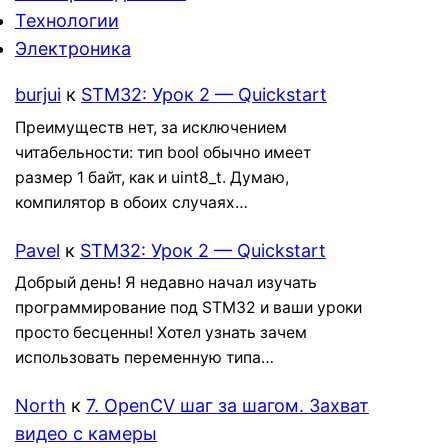
Технологии
Электроника
burjui
к
STM32: Урок 2 — Quickstart
Преимуществ нет, за исключением
читабельности: тип bool обычно имеет
размер 1 байт, как и uint8_t. Думаю,
компилятор в обоих случаях…
Pavel
к
STM32: Урок 2 — Quickstart
Добрый день! Я недавно начал изучать
программирование под STM32 и ваши уроки
просто бесценны! Хотел узнать зачем
использовать переменную типа…
North
к
7. OpenCV шаг за шагом. Захват
видео с камеры