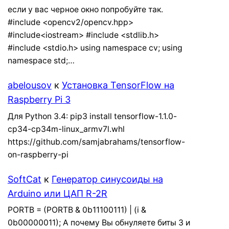
если у вас черное окно попробуйте так.
#include <opencv2/opencv.hpp>
#include<iostream> #include <stdlib.h>
#include <stdio.h> using namespace cv; using
namespace std;…
abelousov
к
Установка TensorFlow на
Raspberry Pi 3
Для Python 3.4: pip3 install tensorflow-1.1.0-
cp34-cp34m-linux_armv7l.whl
https://github.com/samjabrahams/tensorflow-
on-raspberry-pi
SoftCat
к
Генератор синусоиды на
Arduino или ЦАП R-2R
PORTB = (PORTB & 0b11100111) | (i &
0b00000011); А почему Вы обнуляете биты 3 и