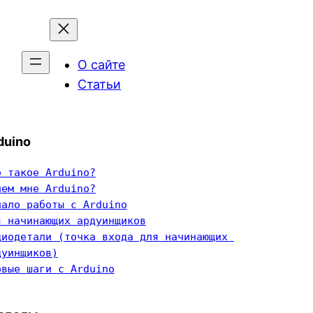
О сайте
Статьи
duino
о такое Arduino?
чем мне Arduino?
чало работы с Arduino
я начинающих ардуинщиков
диодетали (точка входа для начинающих 
дуинщиков)
рвые шаги с Arduino