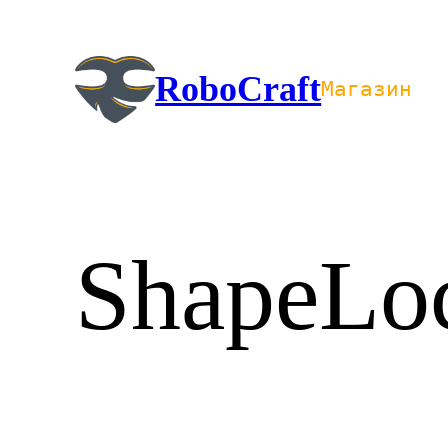
Перейти
к
содержимому
RoboCraft
Магазин
ShapeLo