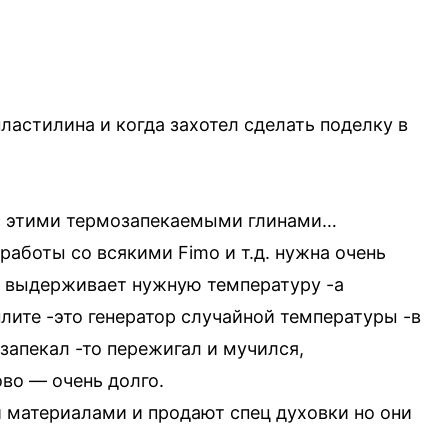
пластилина и когда захотел сделать поделку в
с этими термозапекаемыми глинами…
аботы со всякими Fimo и т.д. нужна очень
я выдерживает нужную температуру -а
плите -это генератор случайной температуры -в
озапекал -то пережигал и мучился,
во — очень долго.
 материалами и продают спец духовки но они