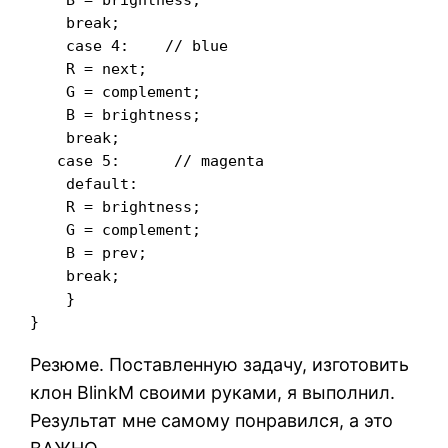
    break;

    case 4:    // blue

    R = next;

    G = complement;

    B = brightness;

    break;

   case 5:      // magenta

    default:

    R = brightness;

    G = complement;

    B = prev;

    break;

    }

Резюме. Поставленную задачу, изготовить
клон BlinkM своими руками, я выполнил.
Результат мне самому понравился, а это