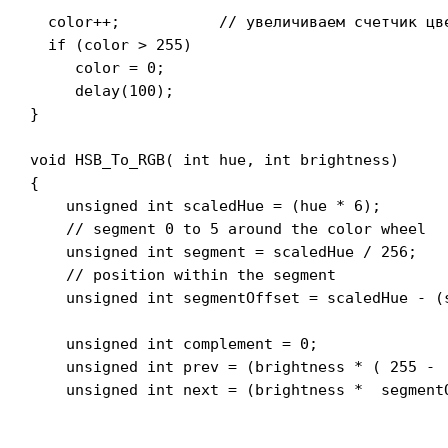
  color++;           // увеличиваем счетчик цве
  if (color > 255)

     color = 0;

     delay(100);

}

void HSB_To_RGB( int hue, int brightness)

{

    unsigned int scaledHue = (hue * 6);

    // segment 0 to 5 around the color wheel

    unsigned int segment = scaledHue / 256;

    // position within the segment

    unsigned int segmentOffset = scaledHue - (s
    unsigned int complement = 0;

    unsigned int prev = (brightness * ( 255 -  
    unsigned int next = (brightness *  segmentO