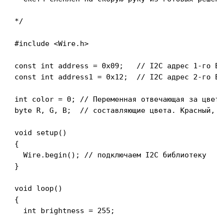
*/

#include <Wire.h>

const int address = 0x09;   // I2C адрес 1-го B
const int address1 = 0x12;  // I2C адрес 2-го B
int color = 0; // Переменная отвечающая за цвет
byte R, G, B;  // составляющие цвета. Красный, 
void setup()

{

  Wire.begin(); // подключаем I2C библиотеку

}

void loop()

{

  int brightness = 255;
