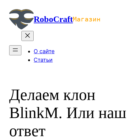
Перейти
к
RoboCraft
Магазин
содержимому
О сайте
Статьи
Делаем клон
BlinkM. Или наш
ответ