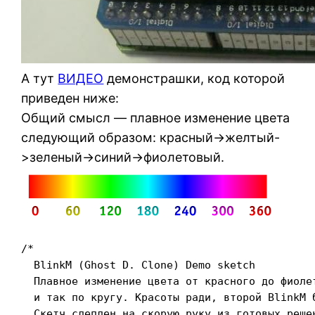
А тут
ВИДЕО
демонстрашки, код которой
приведен ниже:
Общий смысл — плавное изменение цвета
следующий образом: красный->желтый-
>зеленый->синий->фиолетовый.
/*

  BlinkM (Ghost D. Clone) Demo sketch

  Плавное изменение цвета от красного до фиолет
  и так по кругу. Красоты ради, второй BlinkM 
  Скетч слеплен на скорую руку из готовых реше