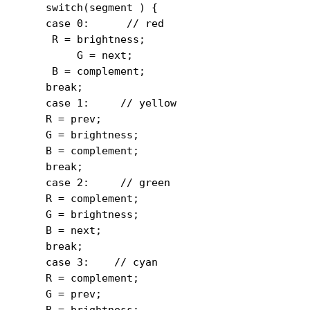
    switch(segment ) {

    case 0:      // red

     R = brightness;

         G = next;

     B = complement;

    break;

    case 1:     // yellow

    R = prev;

    G = brightness;

    B = complement;

    break;

    case 2:     // green

    R = complement;

    G = brightness;

    B = next;

    break;

    case 3:    // cyan

    R = complement;

    G = prev;

    B = brightness;
