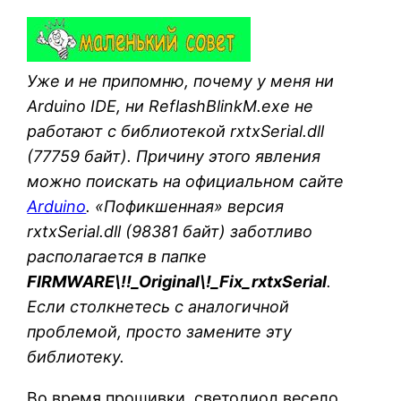
Уже и не припомню, почему у меня ни
Arduino IDE, ни ReflashBlinkM.exe не
работают с библиотекой
rxtxSerial.dll
(77759 байт). Причину этого явления
можно поискать на официальном сайте
Arduino
. «Пофикшенная» версия
rxtxSerial.dll
(98381 байт) заботливо
располагается в папке
FIRMWARE\!!_Original\!_Fix_rxtxSerial
.
Если столкнетесь с аналогичной
проблемой, просто замените эту
библиотеку.
Во время прошивки, светодиод весело