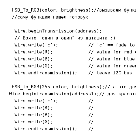
 HSB_To_RGB(color, brightness);//вызываем функц
 //саму функцию нашел готовую

  Wire.beginTransmission(address);

  // Взято "один в один" из даташита :)

  Wire.write('c');           // 'c' == fade to 
  Wire.write(R);             // value for red c
  Wire.write(B);             // value for blue 
  Wire.write(G);             // value for green
  Wire.endTransmission();    // leave I2C bus

 HSB_To_RGB(255-color, brightness);// а это для
Wire.beginTransmission(address1);// для красот
  Wire.write('c');           //

  Wire.write(R);             //

  Wire.write(B);             //

  Wire.write(G);             //

  Wire.endTransmission();    //
