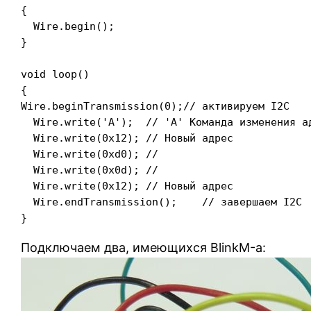
{

  Wire.begin();

}

void loop()

{

Wire.beginTransmission(0);// активируем I2C

  Wire.write('A');  // 'A' Команда изменения ад
  Wire.write(0x12); // Новый адрес

  Wire.write(0xd0); //

  Wire.write(0x0d); //

  Wire.write(0x12); // Новый адрес

  Wire.endTransmission();    // завершаем I2C

}
Подключаем два, имеющихся BlinkM-а: