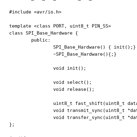
#include <avr/io.h>

template <class PORT, uint8_t PIN_SS>

class SPI_Base_Hardware {

	public:

		SPI_Base_Hardware() { init();}

		~SPI_Base_Hardware(){;}

		void init();

		void select();

		void release();

		uint8_t fast_shift(uint8_t dataout);

		void transmit_sync(uint8_t *dataout, uint8_t len);

		void transfer_sync(uint8_t *dataout, uint8_t * datain, uint8_t len);

};
