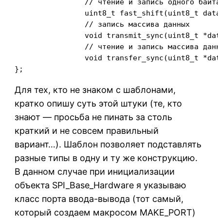
		// чтение и запись одного байта

		uint8_t fast_shift(uint8_t dataout);

		// запись массива данных

		void transmit_sync(uint8_t *dataout, uint8_t len);

		// чтение и запись массива данных

		void transfer_sync(uint8_t *dataout, uint8_t * datain, uint8_t len);

};
Для тех, кто не знаком с шаблонами,
кратко опишу суть этой штуки (те, кто
знают — просьба не пинать за столь
краткий и не совсем правильный
вариант…). Шаблон позволяет подставлять
разные типы в одну и ту же конструкцию.
В данном случае при инициализации
объекта SPI_Base_Hardware я указываю
класс порта ввода-вывода (тот самый,
который создаем макросом MAKE_PORT)