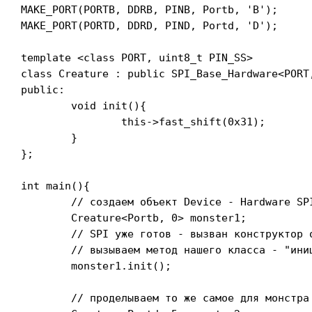
MAKE_PORT(PORTB, DDRB, PINB, Portb, 'B');

MAKE_PORT(PORTD, DDRD, PIND, Portd, 'D');

template <class PORT, uint8_t PIN_SS>

class Creature : public SPI_Base_Hardware<PORT,
public:

	void init(){

		this->fast_shift(0x31);

	}

};

int main(){

	// создаем объект Device - Hardware SPI, SlaveSelect на ноге PB0

	Creature<Portb, 0> monster1;

	// SPI уже готов - вызван конструктор от SPI_Base_Hardware

	// вызываем метод нашего класса - "инициализация"

	monster1.init();

	// проделываем то же самое для монстра с SS на ноге PD5
