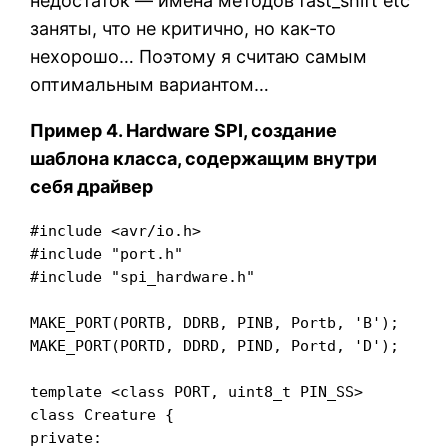
недостаток — имена методов fast_shift etc
заняты, что не критично, но как-то
нехорошо… Поэтому я считаю самым
оптимальным вариантом…
Пример 4. Hardware SPI, создание
шаблона класса, содержащим внутри
себя драйвер
#include <avr/io.h>

#include "port.h"

#include "spi_hardware.h"

MAKE_PORT(PORTB, DDRB, PINB, Portb, 'B');

MAKE_PORT(PORTD, DDRD, PIND, Portd, 'D');

template <class PORT, uint8_t PIN_SS>

class Creature {

private:
