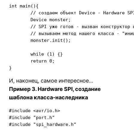
int main(){

	// создаем объект Device - Hardware SPI, SlaveSelect на ноге PB0

	Device monster;

	// SPI уже готов - вызван конструктор от SPI_Base_Hardware

	// вызываем метод нашего класса - "инициализация"

	monster.init();

	while (1) {}

	return 0;

}
И, наконец, самое интересное…
Пример 3. Hardware SPI, создание
шаблона класса-наследника
#include <avr/io.h>

#include "port.h"

#include "spi_hardware.h"
