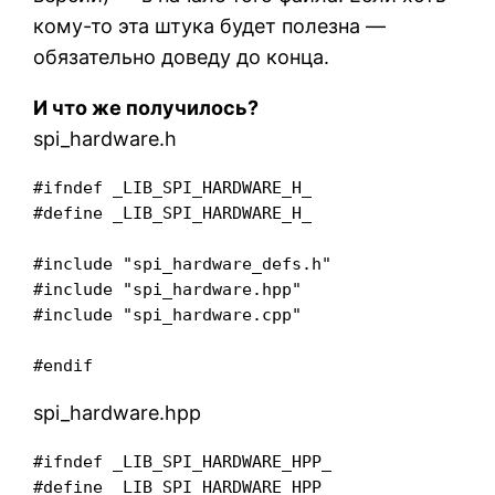
кому-то эта штука будет полезна —
обязательно доведу до конца.
И что же получилось?
spi_hardware.h
#ifndef _LIB_SPI_HARDWARE_H_

#define _LIB_SPI_HARDWARE_H_

#include "spi_hardware_defs.h"

#include "spi_hardware.hpp"

#include "spi_hardware.cpp"

#endif
spi_hardware.hpp
#ifndef _LIB_SPI_HARDWARE_HPP_

#define _LIB_SPI_HARDWARE_HPP_
