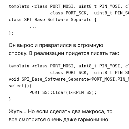
template <class PORT_MOSI, uint8_t PIN_MOSI, c
		class PORT_SCK,  uint8_t PIN_SCK,  class PORT_SS,   uint8_t PIN_SS>

class SPI_Base_Software_Separate {

	...

};
Он вырос и превратился в огромную
строку. В реализации придется писать так:
template <class PORT_MOSI, uint8_t PIN_MOSI, c
		class PORT_SCK,  uint8_t PIN_SCK,  class PORT_SS,   uint8_t PIN_SS>

void SPI_Base_Software_Separate<PORT_MOSI,PIN_
select(){

	PORT_SS::Clear(1<<PIN_SS);

}
Жуть… Но если сделать два макроса, то
все смотрится очень даже гармонично: