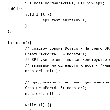
	SPI_Base_Hardware<PORT, PIN_SS> spi;

public:

	void init(){

		spi.fast_shift(0x31);

	}

};

int main(){

	// создаем объект Device - Hardware SPI, SlaveSelect на ноге PB0

	Creature<Portb, 0> monster1;

	// SPI уже готов - вызван конструктор от SPI_Base_Hardware

	// вызываем метод нашего класса - "инициализация"

	monster1.init();

	// проделываем то же самое для монстра с SS на ноге PD5

	Creature<Portd, 5> monster2;

	monster2.init();

	while (1) {}
