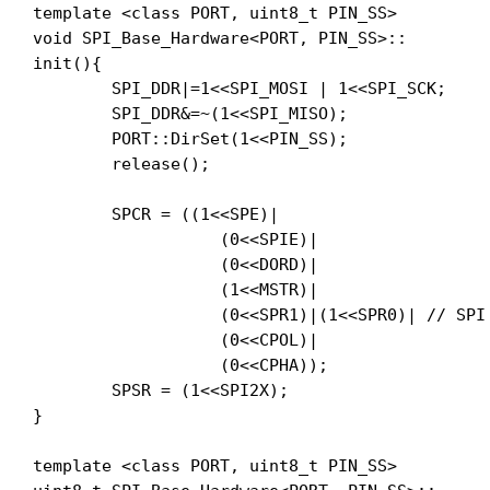
template <class PORT, uint8_t PIN_SS>

void SPI_Base_Hardware<PORT, PIN_SS>::

init(){

	SPI_DDR|=1<<SPI_MOSI | 1<<SPI_SCK;

	SPI_DDR&=~(1<<SPI_MISO);

	PORT::DirSet(1<<PIN_SS);

	release();

	SPCR = ((1<<SPE)|			// SPI Enable

		   (0<<SPIE)|			// SPI Interupt Enable

		   (0<<DORD)|			// Data Order (0:MSB first / 1:LSB first)

		   (1<<MSTR)|			// Master/Slave select

		   (0<<SPR1)|(1<<SPR0)|	// SPI Clock Rate

		   (0<<CPOL)|			// Clock Polarity (0:SCK low / 1:SCK hi when idle)

		   (0<<CPHA));			// Clock Phase (0:leading / 1:trailing edge sampling)

	SPSR = (1<<SPI2X);			// Double Clock Rate

}

template <class PORT, uint8_t PIN_SS>
