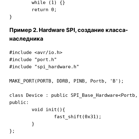
	while (1) {}

	return 0;

}
Пример 2. Hardware SPI, создание класса-
наследника
#include <avr/io.h>

#include "port.h"

#include "spi_hardware.h"

MAKE_PORT(PORTB, DDRB, PINB, Portb, 'B');

class Device : public SPI_Base_Hardware<Portb, 
public:

	void init(){

		fast_shift(0x31);

	}

};
