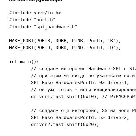
#include <avr/io.h>

#include "port.h"

#include "spi_hardware.h"

MAKE_PORT(PORTB, DDRB, PINB, Portb, 'B');

MAKE_PORT(PORTD, DDRD, PIND, Portd, 'D');

int main(){

	// создаем интерфейс Hardware SPI с SlaveSelect на ноге PB0

	// при этом мы нигде не указываем ноги MOSI MOSI SCK - они находятся сами

	SPI_Base_Hardware<Portb, 0> driver1;

	// он уже готов - ноги инициализированы, SS=HIGH, регистры настроены

	driver1.fast_shift(0x10); // РїРёС€РµРј Р±Р°Р№С‚

	// создаем еще интерфейс, SS на ноге PD5

	SPI_Base_Hardware<Portd, 5> driver2;

	driver2.fast_shift(0x20);
