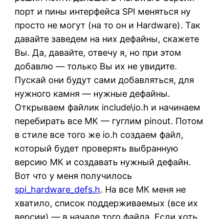
порт и пины интерфейса SPI меняться ну
просто не могут (на то он и Hardware). Так
давайте заведем на них дефайны, скажете
Вы. Да, давайте, отвечу я, но при этом
добавлю — только Вы их не увидите.
Пускай они будут сами добавляться, для
нужного камня — нужные дефайны.
Открываем файлик include\io.h и начинаем
перебирать все МК — гуглим pinout. Потом
в стиле все того же io.h создаем файл,
который будет проверять выбранную
версию МК и создавать нужный дефайн.
Вот что у меня получилось
spi_hardware_defs.h
. На все МК меня не
хватило, список поддерживаемых (все их
версии) — в начале того файла. Если хоть