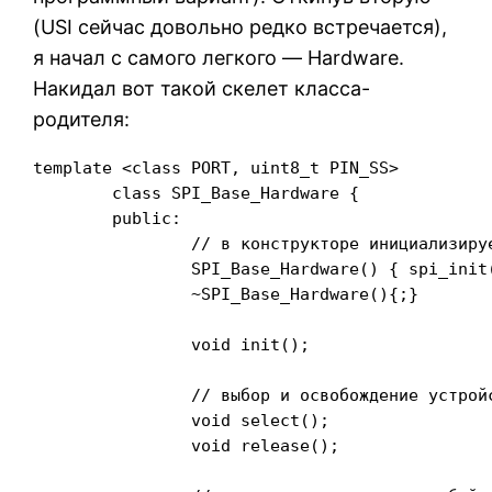
(USI сейчас довольно редко встречается),
я начал с самого легкого — Hardware.
Накидал вот такой скелет класса-
родителя:
template <class PORT, uint8_t PIN_SS> 

	class SPI_Base_Hardware {

	public:

		// в конструкторе инициализируем порт и SPI

		SPI_Base_Hardware() { spi_init();}

		~SPI_Base_Hardware(){;}

		void init();

		// выбор и освобождение устройства (select - SS=>LOW, release - SS=>HIGH)

		void select();

		void release();
