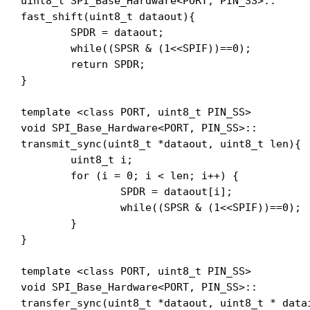
uint8_t SPI_Base_Hardware<PORT, PIN_SS>::

fast_shift(uint8_t dataout){

	SPDR = dataout;

	while((SPSR & (1<<SPIF))==0);

	return SPDR;

}

template <class PORT, uint8_t PIN_SS>

void SPI_Base_Hardware<PORT, PIN_SS>::

transmit_sync(uint8_t *dataout, uint8_t len){

	uint8_t i;

	for (i = 0; i < len; i++) {

		SPDR = dataout[i];

		while((SPSR & (1<<SPIF))==0);

	}

}

template <class PORT, uint8_t PIN_SS>

void SPI_Base_Hardware<PORT, PIN_SS>::

transfer_sync(uint8_t *dataout, uint8_t * datai