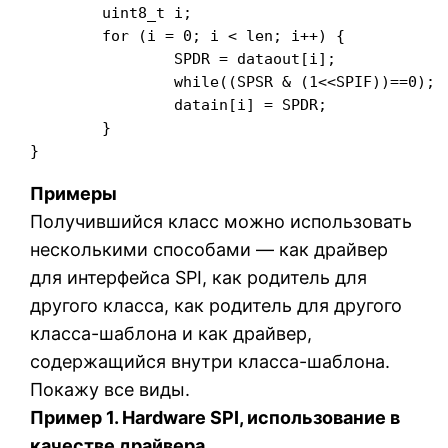
	uint8_t i;

	for (i = 0; i < len; i++) {

		SPDR = dataout[i];

		while((SPSR & (1<<SPIF))==0);

		datain[i] = SPDR;

	}

Примеры
Получившийся класс можно использовать
несколькими способами — как драйвер
для интерфейса SPI, как родитель для
другого класса, как родитель для другого
класса-шаблона и как драйвер,
содержащийся внутри класса-шаблона.
Покажу все виды.
Пример 1. Hardware SPI, использование в
качестве драйвера