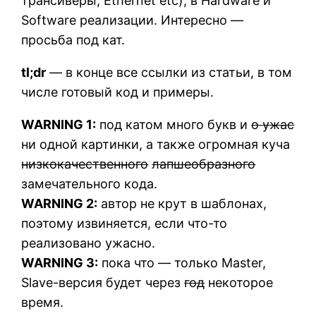
трансиверы, Ethernet etc), в Hardware и
Software реализации. Интересно —
просьба под кат.
tl;dr
— в конце все ссылки из статьи, в том
числе готовый код и примеры.
WARNING 1:
под катом много букв и
о ужас
ни одной картинки, а также огромная куча
низкокачественного
лапшеобразного
замечательного кода.
WARNING 2:
автор не крут в шаблонах,
поэтому извиняется, если что-то
реализовано ужасно.
WARNING 3:
пока что — только Master,
Slave-версия будет через
год
некоторое
время.