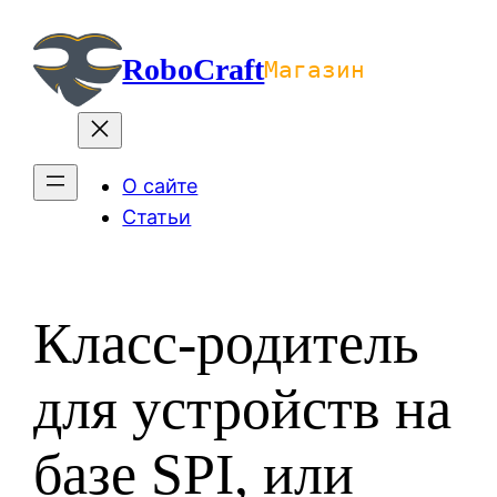
Перейти
к
RoboCraft
Магазин
содержимому
О сайте
Статьи
Класс-родитель
для устройств на
базе SPI, или