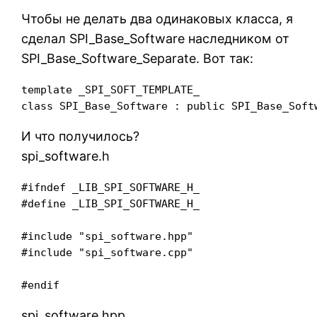
Чтобы не делать два одинаковых класса, я
сделал SPI_Base_Software наследником от
SPI_Base_Software_Separate. Вот так:
template _SPI_SOFT_TEMPLATE_

И что получилось?
spi_software.h
#ifndef _LIB_SPI_SOFTWARE_H_

#define _LIB_SPI_SOFTWARE_H_

#include "spi_software.hpp"

#include "spi_software.cpp"

#endif
spi_software.hpp