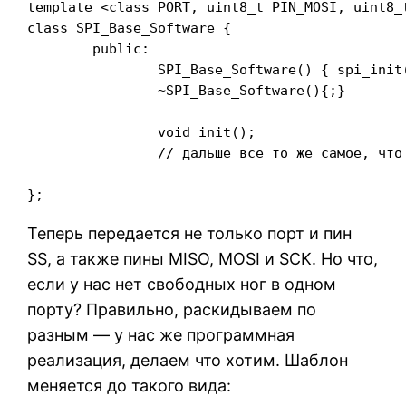
template <class PORT, uint8_t PIN_MOSI, uint8_
class SPI_Base_Software {

	public:

		SPI_Base_Software() { spi_init();}

		~SPI_Base_Software(){;}

		void init();

		// дальше все то же самое, что в скелете SPI_Base_Hardware

};
Теперь передается не только порт и пин
SS, а также пины MISO, MOSI и SCK. Но что,
если у нас нет свободных ног в одном
порту? Правильно, раскидываем по
разным — у нас же программная
реализация, делаем что хотим. Шаблон
меняется до такого вида: