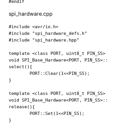
#endif
spi_hardware.cpp
#include <avr/io.h>

#include "spi_hardware_defs.h"

#include "spi_hardware.hpp"

template <class PORT, uint8_t PIN_SS>

void SPI_Base_Hardware<PORT, PIN_SS>::

select(){

	PORT::Clear(1<<PIN_SS);

}

template <class PORT, uint8_t PIN_SS>

void SPI_Base_Hardware<PORT, PIN_SS>::

release(){

	PORT::Set(1<<PIN_SS);

}
