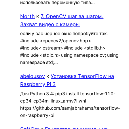
использовать переменную типа…
North
к
7. OpenCV шаг за шагом.
Захват видео с камеры
если у вас черное окно попробуйте так.
#include <opencv2/opencv.hpp>
#include<iostream> #include <stdlib.h>
#include <stdio.h> using namespace cv; using
namespace std;…
abelousov
к
Установка TensorFlow на
Raspberry Pi 3
Для Python 3.4: pip3 install tensorflow-1.1.0-
cp34-cp34m-linux_armv7l.whl
https://github.com/samjabrahams/tensorflow-
on-raspberry-pi