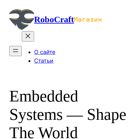
Перейти
к
RoboCraft
Магазин
содержимому
О сайте
Статьи
Embedded
Systems — Shape
The World