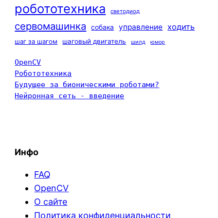
робототехника
светодиод
сервомашинка
ходить
управление
собака
шаг за шагом
шаговый двигатель
шилд
юмор
OpenCV
Робототехника
Будущее за бионическими роботами?
Нейронная сеть - введение
Инфо
FAQ
OpenCV
О сайте
Политика конфиденциальности