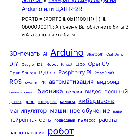
SoftCat
к
Генератор синусоиды на
Arduino или ЦАП R-2R
PORTB = (PORTB & 0b11100111) | (i &
0b00000011); А почему Вы обнуляете биты 3
и 4, а заполняете биты…
Arduino
3D-печать
AI
Bluetooth
CraftDuino
DIY
OpenCV
iRobot
Kinect
Google
IDE
LEGO
Raspberry Pi
Python
Open Source
RoboCraft
ROS
автоматизация
андроид
swarm
ИК
бионика
видео
военный
версия
балансировать
кибервесна
камера
дрон
интерфейс
датчик
машинное обучение
манипулятор
наше
нейронная сеть
работа
пылесос
подводный
робот
распознавание