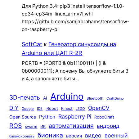
Для Python 3.4: pip3 install tensorflow-1.1.0-
cp34-cp34m-linux_armv7l.whl
https://github.com/samjabrahams/tensorflow-
on-raspberry-pi
SoftCat
к
Генератор синусоиды на
Arduino или ЦАП R-2R
PORTB = (PORTB & 0b11100111) | (i &
0b00000011); А почему Вы обнуляете биты 3
и 4, а заполняете биты…
Arduino
3D-печать
AI
Bluetooth
CraftDuino
DIY
OpenCV
iRobot
Kinect
Google
IDE
LEGO
Raspberry Pi
Python
Open Source
RoboCraft
ROS
автоматизация
андроид
swarm
ИК
бионика
видео
военный
версия
балансировать