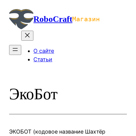
Перейти
к
RoboCraft
Магазин
содержимому
О сайте
Статьи
ЭкоБот
ЭКОБОТ (кодовое название Шахтёр