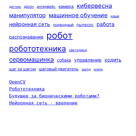
кибервесна
камера
дрон
интерфейс
датчик
машинное обучение
манипулятор
наше
нейронная сеть
работа
пылесос
подводный
робот
распознавание
робототехника
светодиод
сервомашинка
ходить
управление
собака
шаг за шагом
шаговый двигатель
шилд
юмор
OpenCV
Робототехника
Будущее за бионическими роботами?
Нейронная сеть - введение