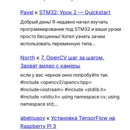
Pavel
к
STM32: Урок 2 — Quickstart
Добрый день! Я недавно начал изучать
программирование под STM32 и ваши уроки
просто бесценны! Хотел узнать зачем
использовать переменную типа…
North
к
7. OpenCV шаг за шагом.
Захват видео с камеры
если у вас черное окно попробуйте так.
#include <opencv2/opencv.hpp>
#include<iostream> #include <stdlib.h>
#include <stdio.h> using namespace cv; using
namespace std;…
abelousov
к
Установка TensorFlow на
Raspberry Pi 3