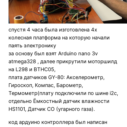
спустя 4 часа была изготовлена 4х
колесная платформа на которую начали
паять электронику
за основу был взят Arduino nano 3v
atmega328 , далее прикрутили моторшилд
на L298 и BTHC05,
плата датчиков GY-80: Акселерометр,
Гироскоп, Компас, Барометр,
Термометр(плату подключили по шине i2c,
отдельно Ёмкостный датчик влажности
HS1101, Датчик CO (угарного газа).
код ардуино контроллера был написан