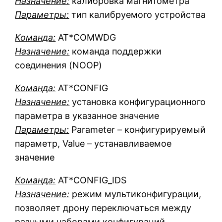
Назначение:
калибровка магнитометра
Параметры:
тип калибруемого устройства
Команда:
AT*COMWDG
Назначение:
команда поддержки
соединения (NOOP)
Команда:
AT*CONFIG
Назначение:
установка конфигурационного
параметра в указанное значение
Параметры:
Parameter – конфигурируемый
параметр, Value – устанавливаемое
значение
Команда:
AT*CONFIG_IDS
Назначение:
режим мультиконфигурации,
позволяет дрону переключаться между
разными наборами конфигураций