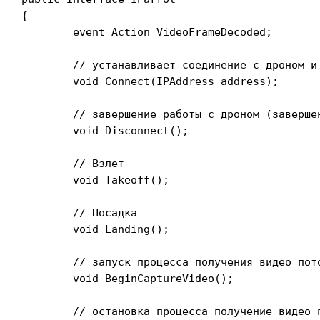
{

	event Action
 VideoFrameDecoded;

	// устанавливает соединение с дроном и инициализирует сессию

	void Connect(IPAddress address);

	// завершение работы с дроном (завершение сессии)

	void Disconnect();

	// Взлет

	void Takeoff();

	// Посадка

	void Landing();

	// запуск процесса получения видео потока с дрона. Видео данные доступны через событые VideoFrameDecoded

	void BeginCaptureVideo();

	// остановка процесса получение видео потока с дрона
