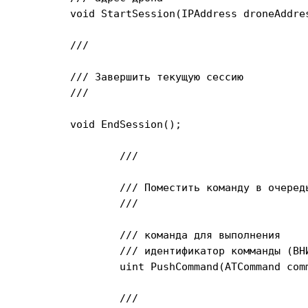
	void StartSession(IPAddress droneAddress);

	/// 
	/// Завершить текущую сессию

	/// 
	void EndSession();

		/// 
		/// Поместить команду в очередь команд

		/// 
		/// 
команда для выполнения

		/// 
идентификатор комманды (ВН
		uint PushCommand(ATCommand command);

		/// 