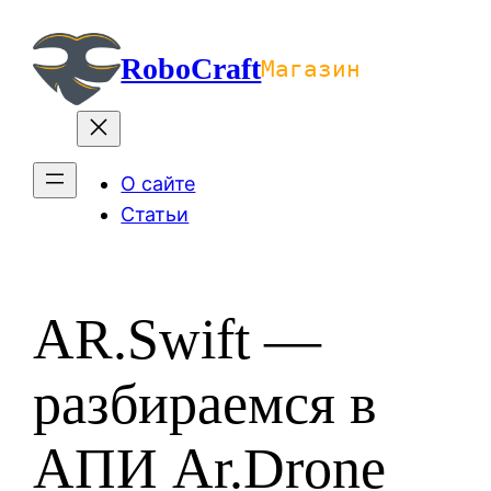
Перейти
к
RoboCraft
Магазин
содержимому
О сайте
Статьи
AR.Swift —
разбираемся в
АПИ Ar.Drone