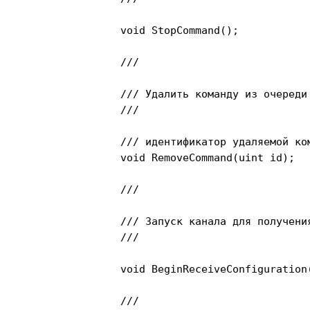
		void StopCommand();

		/// 
		/// Удалить команду из очереди

		/// 
		/// 
идентификатор удаляемой ком
		void RemoveCommand(uint id);

		/// 
		/// Запуск канала для получения конфигурации

		/// 
		void BeginReceiveConfiguration();

		/// 