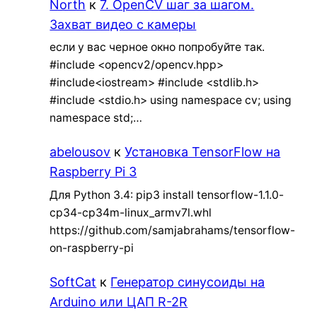
North
к
7. OpenCV шаг за шагом.
Захват видео с камеры
если у вас черное окно попробуйте так.
#include <opencv2/opencv.hpp>
#include<iostream> #include <stdlib.h>
#include <stdio.h> using namespace cv; using
namespace std;…
abelousov
к
Установка TensorFlow на
Raspberry Pi 3
Для Python 3.4: pip3 install tensorflow-1.1.0-
cp34-cp34m-linux_armv7l.whl
https://github.com/samjabrahams/tensorflow-
on-raspberry-pi
SoftCat
к
Генератор синусоиды на
Arduino или ЦАП R-2R