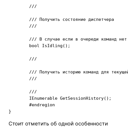
	/// 
	/// Получить состояние диспетчера

	/// 
	/// 
В случае если в очереди команд нет
	bool IsIdling();

	/// 
	/// Получить историю команд для текущей сессии

	/// 
	/// 
	IEnumerable
 GetSessionHistory();

	#endregion

Стоит отметить об одной особенности