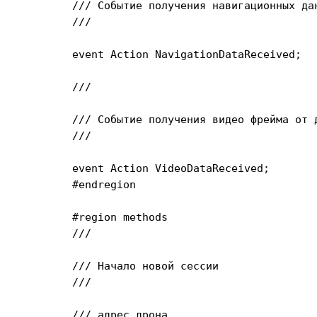
	/// Событие получения навигационных данных

	/// 
	event Action
 NavigationDataReceived;

	/// 
	/// Событие получения видео фрейма от дрона

	/// 
	event Action VideoDataReceived;

	#endregion

	#region methods

	/// 
	/// Начало новой сессии

	/// 
	/// 
адрес дрона
