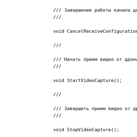
		/// Завершение работы канала для получения конфигурации

		/// 
		void CancelReceiveConfiguration();

		/// 
		/// Начать прием видео от дрона

		/// 
		void StartVideoCapture();

		/// 
		/// Завершить прием видео от дрона

		/// 
		void StopVideoCapture();
