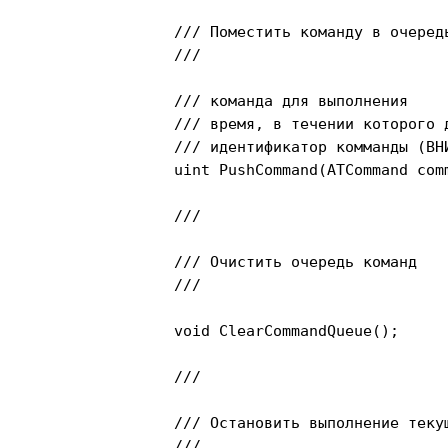
		/// Поместить команду в очередь команд

		/// 
		/// 
команда для выполнения

		/// 
время, в течении которого 
		/// 
идентификатор комманды (ВН
		uint PushCommand(ATCommand command, TimeSpan executeDuration);

		/// 
		/// Очистить очередь команд

		/// 
		void ClearCommandQueue();

		/// 
		/// Остановить выполнение текущей команды

		/// 